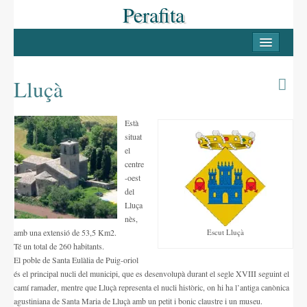
Perafita
INICI
PERAFITA
Lluçà
Casc antic
Està
Les Masies
situat
el
Llocs d’interès
centre
-oest
LLUÇANÈS
del
Lluça
Pobles del Lluçanès
nès,
amb una extensió de 53,5 Km2.
Escut Lluçà
FESTES
Té un total de 260 habitants.
El poble de Santa Eulàlia de Puig-oriol
La Candelera
és el principal nucli del municipi, que es desenvolupà durant el segle XVIII seguint el
camí ramader, mentre que Lluçà representa el nucli històric, on hi ha l’antiga canònica
La Festa Major
agustiniana de Santa Maria de Lluçà amb un petit i bonic claustre i un museu.