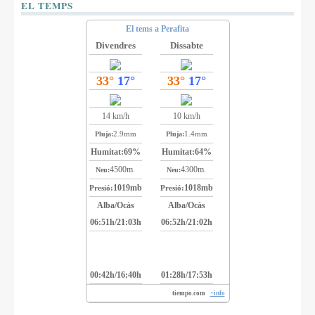
EL TEMPS
El tems a Perafita
Divendres
Dissabte
33°
17°
33°
17°
14 km/h
10 km/h
2.9mm
1.4mm
Pluja:
Pluja:
Humitat:
69%
Humitat:
64%
4500m.
4300m.
Neu:
Neu:
1019mb
1018mb
Presió:
Presió:
Alba/Ocàs
Alba/Ocàs
06:51h/21:03h
06:52h/21:02h
00:42h/16:40h
01:28h/17:53h
tiempo.com
+info