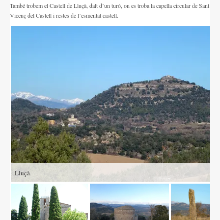
També trobem el Castell de Lluçà, dalt d’un turó, on es troba la capella circular de Sant
Altres festes
Vicenç del Castell i restes de l’esmentat castell.
AGENDA
ON MENJAR I DORMIR
Cases rurals, agroturisme
RUTES
Miradors de la Comarca
Romànic del Lluçanès
CONTACTE
Lluçà