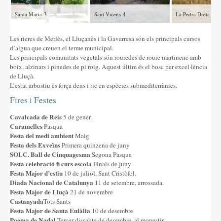
Santa Maria-3
Sant Vicens-4
La Pedra Dreta
Les rieres de Merlès, el Lluçanès i la Gavarresa són els principals cursos
d’aigua que creuen el terme municipal.
Les principals comunitats vegetals són rouredes de roure martinenc amb
boix, alzinars i pinedes de pi roig. Aquest últim és el bosc per excel·lència
de Lluçà.
L’estat arbustiu és força dens i ric en espècies submediterrànies.
Fires i Festes
Cavalcada de Reis
5 de gener.
Caramelles
Pasqua
Festa del medi ambient
Maig
Festa dels Exveïns
Primera quinzena de juny
SOLC. Ball de Cinquagesma
Segona Pasqua
Festa celebració fi curs escola
Finals de juny
Festa Major d’estiu
10 de juliol, Sant Cristòfol.
Diada Nacional de Catalunya
11 de setembre, arrossada.
Festa Major de Lluçà
21 de novembre
Castanyada
Tots Sants
Festa Major de Santa Eulàlia
10 de desembre
Poema de Nadal
Tercer dissabte de desembre, al monestir.