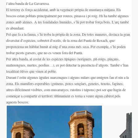
l’altra banda de La Gavarresa.
Altres festes
El terreny és força accidentat, amb la vegetació pròpia de muntanya mitjana. Els
boscos estan poblats principalment per roures, pinassa i pi roig. Hi ha també algunes
AGENDA
zones amb alzines. A les fondalades humides, s’hi pot trobar força boix. L’arç també
és abundant.
ON MENJAR I DORMIR
Pel que fa a la fauna, s’hi troba la pròpia de la zona. De totes maneres, destaca la gran
diversitat d’espècies, sobretot d’ocells, de la zona del Pantà de Rexach, que
Cases rurals, agroturisme
proporciona un hàbitat humit al mig d’una zona més seca. Per exemple, s’hi poden
RUTES
trobar picots garsers, que no es veuen fora del Pantà.
Per altra banda, al costat de les espècies típiques (xoriguers, pit-roigs, pinçans,
Miradors de la Comarca
mallerengues, merles, perdius…), es pot detectar la presència d’aligots. També s’han
localitzat òlives que viuen al poble.
Romànic del Lluçanès
Durant l’estiu algunes àguiles marcenques i alguns milars que emigren fan el niu a la
zona. Els mamífers esperables (guineus, porcs senglars, genetes, tuxons, fagines;
CONTACTE
altres difícilment visibles, com musaranyes, ratolins i talpons) pot ser que hagin de
començar a compartir el territori: últimament es torna a veure algun cabirol pels
aquests boscos.