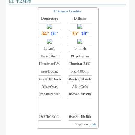
EL TEMPS
El tems a Perafita
Diumenge
Dilluns
34°
16°
35°
18°
16 km/h
14 km/h
0.0mm
0.2mm
Pluja:
Pluja:
Humitat:
43%
Humitat:
38%
4300m.
4300m.
Neu:
Neu:
1016mb
1017mb
Presió:
Presió:
Alba/Ocàs
Alba/Ocàs
06:53h/21:01h
06:54h/20:59h
02:27h/18:55h
03:38h/19:46h
tiempo.com
+info