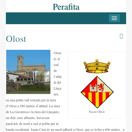
Perafita
INICI
PERAFITA
Olost
Casc antic
Olost
Les Masies
és al
sud
Llocs d’interès
de
l’altip
LLUÇANÈS
là del
Lluça
Pobles del Lluçanès
nès,
en una petita vall solcada per la riera
FESTES
d’Olost a 580 metres d’altitud. La riera
de La Gavarresa i la riera del Lluçanès,
Escut Olost
La Candelera
un dels seus afluents, travessen
paral·lels de nord a sud el poble per la
La Festa Major
banda occidental. Santa Creu és un nucli adherit a Olost, que es troba a 606 metres , a