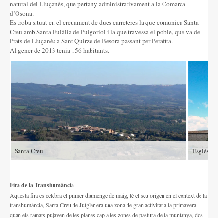
natural del Lluçanès, que pertany administrativament a la Comarca
d’Osona.
Es troba situat en el creuament de dues carreteres la que comunica Santa
Creu amb Santa Eulàlia de Puigoriol i la que travessa el poble, que va de
Prats de Lluçanès a Sant Quirze de Besora passant per Perafita.
Al gener de 2013 tenia 156 habitants.
Santa Creu
Església 
Fira de la Transhumància
Aquesta fira es celebra el primer diumenge de maig, té el seu origen en el context de la
transhumància, Santa Creu de Jutglar era una zona de gran activitat a la primavera
quan els ramats pujaven de les planes cap a les zones de pastura de la muntanya, dos