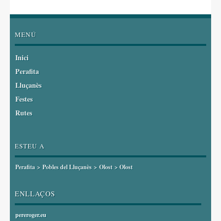
MENÚ
Inici
Perafita
Lluçanès
Festes
Rutes
ESTEU A
Perafita
>
Pobles del Lluçanès
>
Olost
> Olost
ENLLAÇOS
pereroger.eu