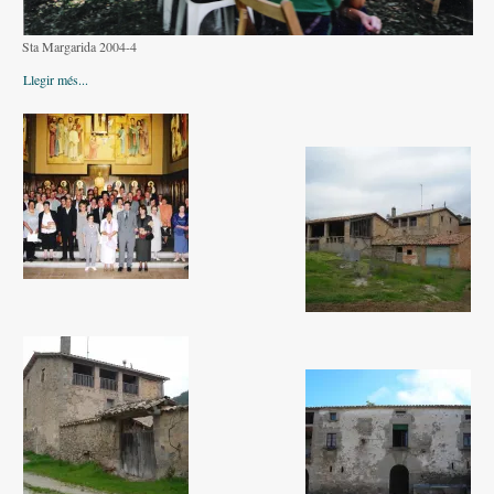
Altres festes
Sta Margarida 2004-4
AGENDA
Llegir més...
ON MENJAR I DORMIR
Cases rurals, agroturisme
RUTES
Miradors de la Comarca
Romànic del Lluçanès
CONTACTE