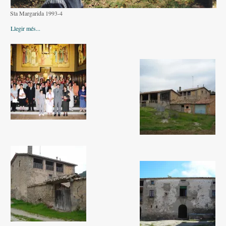
Altres festes
Sta Margarida 1993-4
AGENDA
Llegir més...
ON MENJAR I DORMIR
Cases rurals, agroturisme
RUTES
Miradors de la Comarca
Romànic del Lluçanès
CONTACTE