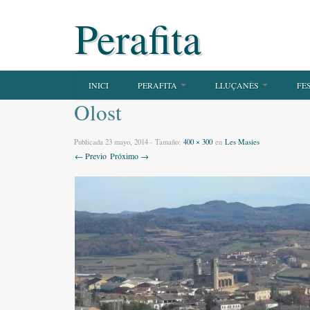
Perafita
INICI
PERAFITA
LLUÇANÈS
FE
Olost
Publicada
23 mayo, 2014
- Tamaño:
400 × 300
en
Les Masies
← Previo
Próximo →