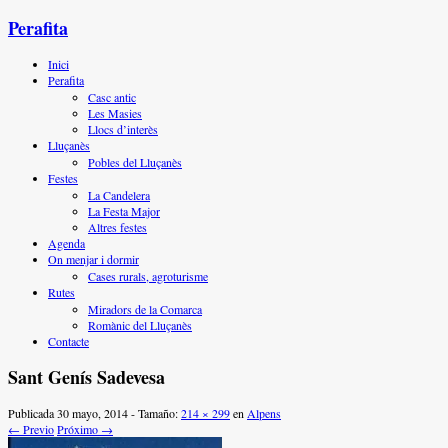
Perafita
Inici
Perafita
Casc antic
Les Masies
Llocs d’interès
Lluçanès
Pobles del Lluçanès
Festes
La Candelera
La Festa Major
Altres festes
Agenda
On menjar i dormir
Cases rurals, agroturisme
Rutes
Miradors de la Comarca
Romànic del Lluçanès
Contacte
Sant Genís Sadevesa
Publicada
30 mayo, 2014
- Tamaño:
214 × 299
en
Alpens
← Previo
Próximo →