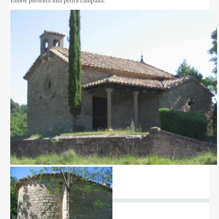
També presenta una petita campana.
Sant Pau del Colomer
Publicado en:
Alpens
|