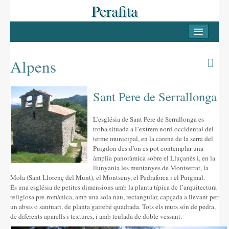
Perafita
INICI
PERAFITA
Alpens
Casc antic
Sant Pere de Serrallonga
Les Masies
Llocs d’interès
L’església de Sant Pere de Serrallonga es
troba situada a l’extrem nord-occidental del
LLUÇANÈS
terme municipal, en la carena de la serra del
Puigdon des d’on es pot contemplar una
Pobles del Lluçanès
àmplia panoràmica sobre el Lluçanès i, en la
llunyania les muntanyes de Montserrat, la
FESTES
Mola (Sant Llorenç del Munt), el Montseny, el Pedraforca i el Puigmal.
És una església de petites dimensions amb la planta típica de l’arquitectura
La Candelera
religiosa pre-romànica, amb una sola nau, rectangular, capçada a llevant per
un absis o santuari, de planta gairebé quadrada. Tots els murs són de pedra,
La Festa Major
de diferents aparells i textures, i amb teulada de doble vessant.