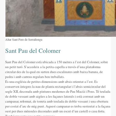
Altar Sant Pere de Serrallonga
Sant Pau del Colomer
Sant Pau del Colomer està ubicada a 150 metres a l’est del Colomer, sobre
un petit turó. S’accedeix a la petita capella a través d’una plataforma
circular des de la qual en surten dues escalinates amb baixa barana, de
pedra i amb carreus regulars ben treballats.
És una església de petites dimensions amb absis orientat a l’est. Es
conserven íntegres la nau de planta rectangular i l’absis semicircular del
segle XII, decorada amb pintures modernes de Pau Macià i Pons. Té teulada
de doble vessant amb aigües a les façanes laterals i està coronat amb un
campanar, reformat, de torreta amb teulada de doble vessant i una obertura
per costat d’arc de mig punt. Aquest campanar es troba sustentat a la façana
oest per dues mènsules decorades amb un escut d’un castell o casa forta.