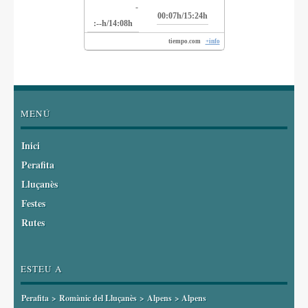
-
00:07h/15:24h
:--h/14:08h
tiempo.com
+info
MENÚ
Inici
Perafita
Lluçanès
Festes
Rutes
ESTEU A
Perafita
>
Romànic del Lluçanès
>
Alpens
> Alpens