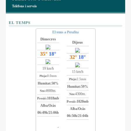
Telèfons i serveis
EL TEMPS
El tems a Perafita
Dimecres
Dijous
35°
18°
32°
18°
19 km/h
15 km/h
0.0mm
Pluja:
2.5mm
Pluja:
Humitat:
50%
Humitat:
59%
4600m.
Neu:
4300m.
Neu:
1018mb
Presió:
1020mb
Presió:
Alba/Ocàs
Alba/Ocàs
06:49h/21:06h
06:50h/21:04h
-