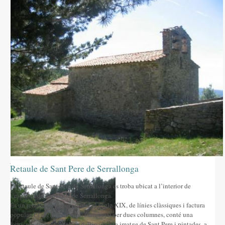
Altres festes
AGENDA
ON MENJAR I DORMIR
Cases rurals, agroturisme
RUTES
Miradors de la Comarca
Romànic del Lluçanès
CONTACTE
Sant Pere de Serrallonga-3
Retaule de Sant Pere de Serrallonga
El retaule de Sant Pere de Serrallonga es troba ubicat a l’interior de
l’església de Sant Pere de Serrallonga.
És un retaule de fusta repintat al segle XIX, de línies clàssiques i factura
popular. El registre central, flanquejat per dues columnes, conté una
fornícula en forma d’absis destinada a la imatge de Sant Pere i pintades, a