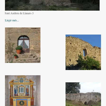
Altres festes
AGENDA
Sant Andreu de Llanars-3
Llegir més...
ON MENJAR I DORMIR
Cases rurals, agroturisme
RUTES
Miradors de la Comarca
Romànic del Lluçanès
CONTACTE