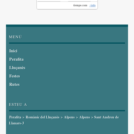
tiempo.com
+info
MENÚ
Inici
Perafita
Lluçanès
Festes
Rutes
ESTEU A
Perafita
>
Romànic del Lluçanès
>
Alpens
>
Alpens
> Sant Andreu de
Llanars-3