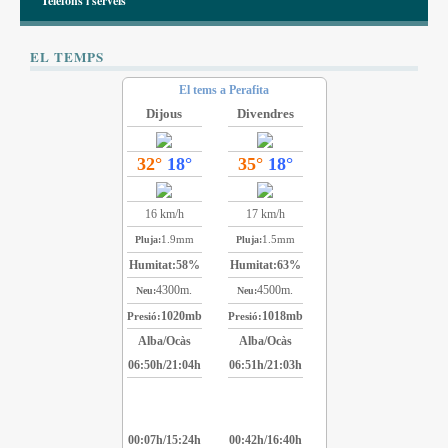
Telèfons i serveis
EL TEMPS
El tems a Perafita
Dijous
Divendres
32°
18°
35°
18°
16 km/h
17 km/h
1.9mm
1.5mm
Pluja:
Pluja:
Humitat:
58%
Humitat:
63%
4300m.
4500m.
Neu:
Neu:
1020mb
1018mb
Presió:
Presió:
Alba/Ocàs
Alba/Ocàs
06:50h/21:04h
06:51h/21:03h
00:07h/15:24h
00:42h/16:40h