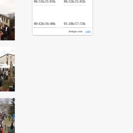
06:51h/21:03h
06:52h/21:02h
00:42h/16:40h
01:28h/17:53h
tiempo.com
+info