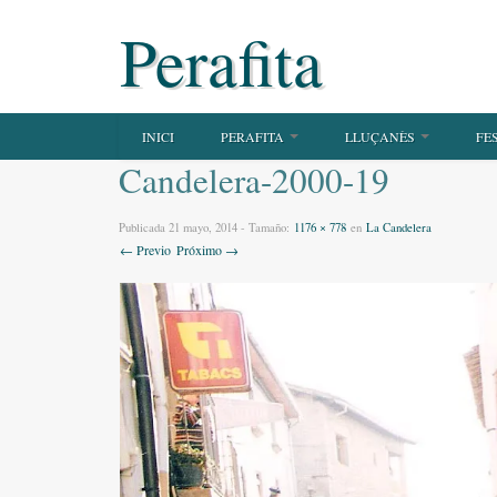
Perafita
INICI
PERAFITA
LLUÇANÈS
FE
Candelera-2000-19
Publicada
21 mayo, 2014
- Tamaño:
1176 × 778
en
La Candelera
← Previo
Próximo →