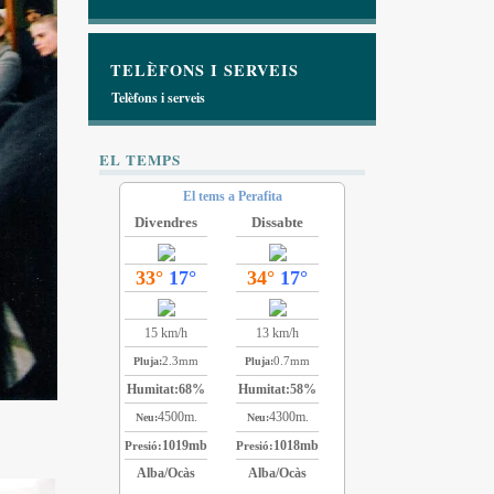
TELÈFONS I SERVEIS
Telèfons i serveis
EL TEMPS
El tems a Perafita
Divendres
Dissabte
33°
17°
34°
17°
15 km/h
13 km/h
2.3mm
0.7mm
Pluja:
Pluja:
Humitat:
68%
Humitat:
58%
4500m.
4300m.
Neu:
Neu:
1019mb
1018mb
Presió:
Presió:
Alba/Ocàs
Alba/Ocàs