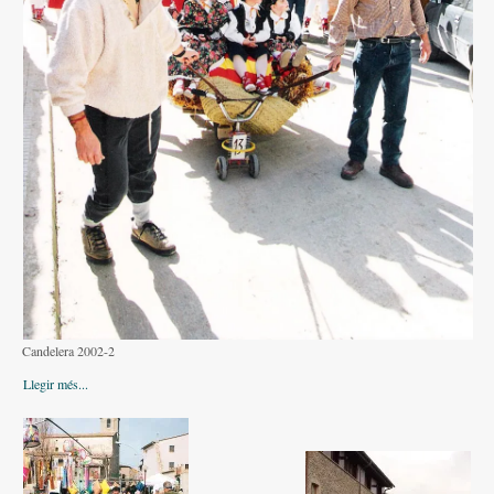
Altres festes
AGENDA
ON MENJAR I DORMIR
Cases rurals, agroturisme
RUTES
Miradors de la Comarca
Romànic del Lluçanès
CONTACTE
Candelera 2002-2
Llegir més...