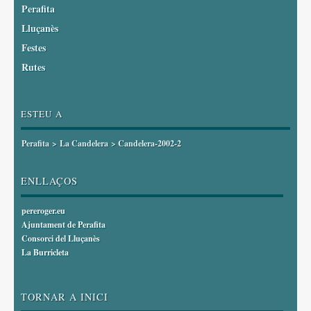
Perafita
Lluçanès
Festes
Rutes
ESTEU A
Perafita
>
La Candelera
> Candelera-2002-2
ENLLAÇOS
pereroger.eu
Ajuntament de Perafita
Consorci del Lluçanès
La Burricleta
TORNAR A INICI