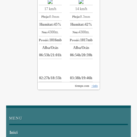
17 km/h
14 km/h
0.0mm
0.3mm
Pluja:
Pluja:
Humitat:
45%
Humitat:
42%
4300m.
4300m.
Neu:
Neu:
1016mb
1017mb
Presió:
Presió:
Alba/Ocàs
Alba/Ocàs
06:53h/21:01h
06:54h/20:59h
02:27h/18:55h
03:38h/19:46h
tiempo.com
+info
MENÚ
Inici