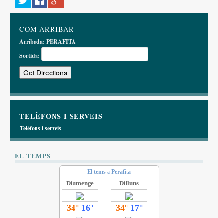
COM ARRIBAR
Arribada:
PERAFITA
Sortida:
TELÈFONS I SERVEIS
Telèfons i serveis
EL TEMPS
El tems a Perafita
Diumenge
Dilluns
34°
16°
34°
17°