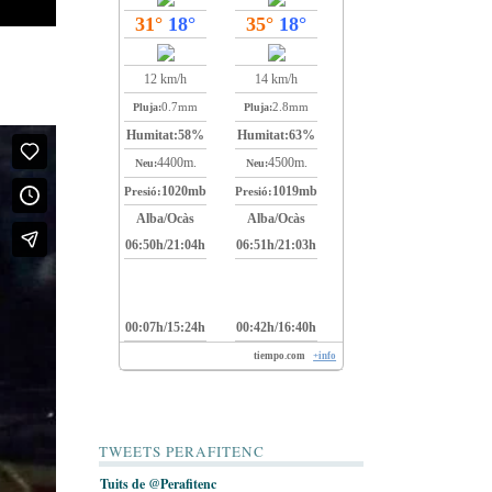
31°
18°
35°
18°
12 km/h
14 km/h
0.7mm
2.8mm
Pluja:
Pluja:
Humitat:
58%
Humitat:
63%
4400m.
4500m.
Neu:
Neu:
1020mb
1019mb
Presió:
Presió:
Alba/Ocàs
Alba/Ocàs
06:50h/21:04h
06:51h/21:03h
00:07h/15:24h
00:42h/16:40h
tiempo.com
+info
TWEETS PERAFITENC
Tuits de @Perafitenc