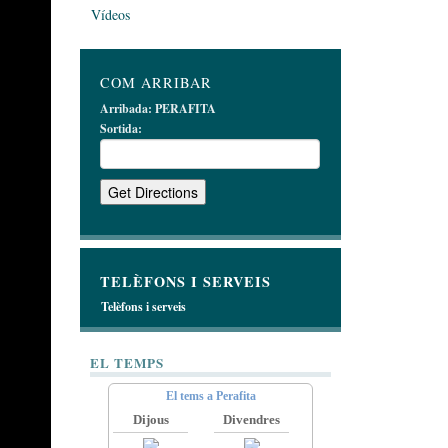
Vídeos
COM ARRIBAR
Arribada:
PERAFITA
Sortida:
TELÈFONS I SERVEIS
Telèfons i serveis
EL TEMPS
El tems a Perafita
Dijous
Divendres