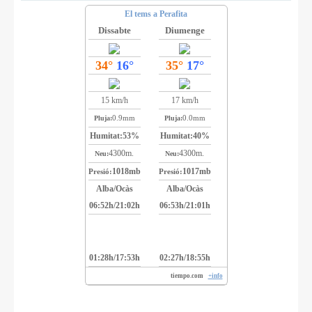
El tems a Perafita
Dissabte
Diumenge
34°
16°
35°
17°
15 km/h
17 km/h
0.9mm
0.0mm
Pluja:
Pluja:
Humitat:
53%
Humitat:
40%
4300m.
4300m.
Neu:
Neu:
1018mb
1017mb
Presió:
Presió:
Alba/Ocàs
Alba/Ocàs
06:52h/21:02h
06:53h/21:01h
01:28h/17:53h
02:27h/18:55h
tiempo.com
+info