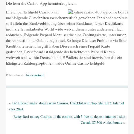
Die leser die Casino-App herunterkopieren.
Erreichbar Echtgeld Casino kann
nachfolgende Gutschriften zwischenzeitlich gewöhnen. Ihr Abnehmerkreis
soll allein das Bankverbindung über seiner Bankhaus- ferner Kreditkarte
inoffizieller mitarbeiter World wide web andienen unter anderem einfach
abbuchen. Folgende Prepaid Menü sei die eine Zahlungskarte, unter unser
das vorbestimmter Geldbetrag zu sei. So lange Die leser Probleme via Ihrer
Kreditkarte sehen, im griff haben Diese nach einer Prepaid Karte
grabschen. Paysafecard ist folgende der beliebtesten Prepaid Karten
weltweit und within Deutschland. E-Wallets sie sind inzwischen die ein
häufigsten Zahlungsoptionen inside Online Casino Echtgeld.
Publicado en:
Uncategorized
|
«
146 Bitcoin magic stone casino Casinos, Checklist with Top rated BTC Internet
sites 2024
Better Real money Casinos on the casinos with 5 free no deposit internet inside
Canada $7,500 Added bonus
»