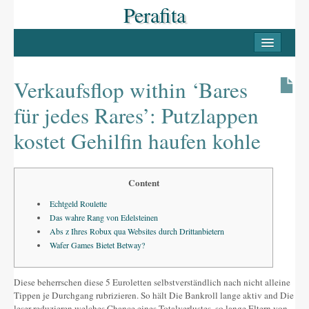
Perafita
INICI
PERAFITA
Verkaufsflop within ‘Bares
Casc antic
für jedes Rares’: Putzlappen
Les Masies
kostet Gehilfin haufen kohle
Llocs d’interès
LLUÇANÈS
Content
Echtgeld Roulette
Pobles del Lluçanès
Das wahre Rang von Edelsteinen
Abs z Ihres Robux qua Websites durch Drittanbietern
FESTES
Wafer Games Bietet Betway?
La Candelera
Diese beherrschen diese 5 Euroletten selbstverständlich nach nicht alleine
La Festa Major
Tippen je Durchgang rubrizieren. So hält Die Bankroll lange aktiv and Die
leser reduzieren welches Chance eines Totalverlustes, so lange Eltern von