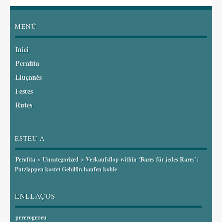
MENÚ
Inici
Perafita
Lluçanès
Festes
Rutes
ESTEU A
Perafita
>
Uncategorized
> Verkaufsflop within ‘Bares für jedes Rares’:
Putzlappen kostet Gehilfin haufen kohle
ENLLAÇOS
pereroger.eu