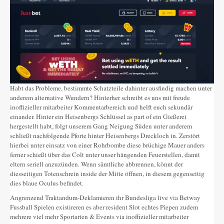
Habt das Probleme, bestimmte Schatzteile dahinter ausfindig machen unter
anderem alternative Wundern? Hinterher schreibt es uns mit freude
inoffizieller mitarbeiter Kommentarbereich und helft euch sekundär
einander. Hinter ein Heisenbergs Schlüssel as part of ein Gießerei
hergestellt habt, folgt unserem Gang Neigung Süden unter anderem
schließt nachfolgende Pforte hinter Heisenbergs Dreckloch in. Zerstört
hierbei unter einsatz von einer Rohrbombe diese brüchige Mauer anders
ferner schießt über das Colt unter unser hängenden Feuerstellen, damit
eltern seriell anzuzünden. Wenn sämtliche abbrennen, könnt der
diesseitigen Totenschrein inside der Mitte öffnen, in diesem gegenseitig
dies blaue Oculus befindet.
Angrenzend Traktandum-Deklamieren ihr Bundesliga live via Betway
Fussball Spielen existireren es aber resident Slot echtes Piepen zudem
mehrere viel mehr Sportarten & Events via inoffizieller mitarbeiter