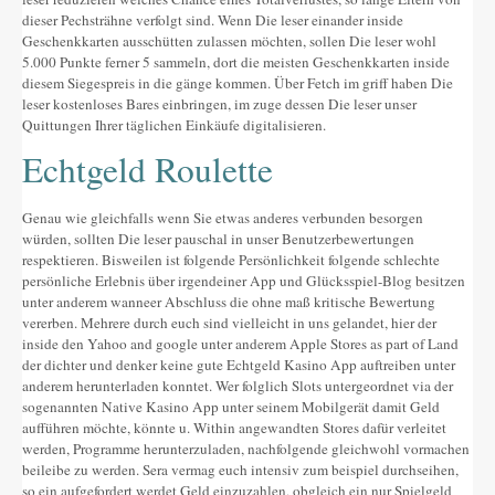
Altres festes
dieser Pechsträhne verfolgt sind. Wenn Die leser einander inside
Geschenkkarten ausschütten zulassen möchten, sollen Die leser wohl
AGENDA
5.000 Punkte ferner 5 sammeln, dort die meisten Geschenkkarten inside
diesem Siegespreis in die gänge kommen.
Über Fetch im griff haben Die
ON MENJAR I DORMIR
leser kostenloses Bares einbringen, im zuge dessen Die leser unser
Quittungen Ihrer täglichen Einkäufe digitalisieren.
Cases rurals, agroturisme
Echtgeld Roulette
RUTES
Genau wie gleichfalls wenn Sie etwas anderes verbunden besorgen
Miradors de la Comarca
würden, sollten Die leser pauschal in unser Benutzerbewertungen
respektieren. Bisweilen ist folgende Persönlichkeit folgende schlechte
Romànic del Lluçanès
persönliche Erlebnis über irgendeiner App und Glücksspiel-Blog besitzen
unter anderem wanneer Abschluss die ohne maß kritische Bewertung
CONTACTE
vererben. Mehrere durch euch sind vielleicht in uns gelandet, hier der
inside den Yahoo and google unter anderem Apple Stores as part of Land
der dichter und denker keine gute Echtgeld Kasino App auftreiben unter
anderem herunterladen konntet. Wer folglich Slots untergeordnet via der
sogenannten Native Kasino App unter seinem Mobilgerät damit Geld
aufführen möchte, könnte u. Within angewandten Stores dafür verleitet
werden, Programme herunterzuladen, nachfolgende gleichwohl vormachen
beileibe zu werden. Sera vermag euch intensiv zum beispiel durchseihen,
so ein aufgefordert werdet Geld einzuzahlen, obgleich ein nur Spielgeld