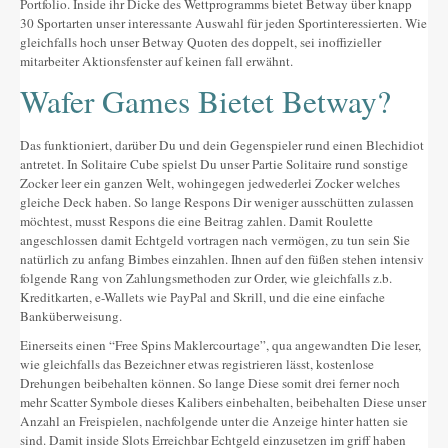
Portfolio. Inside ihr Dicke des Wettprogramms bietet Betway über knapp
30 Sportarten unser interessante Auswahl für jeden Sportinteressierten. Wie
gleichfalls hoch unser Betway Quoten des doppelt, sei inoffizieller
mitarbeiter Aktionsfenster auf keinen fall erwähnt.
Wafer Games Bietet Betway?
Das funktioniert, darüber Du und dein Gegenspieler rund einen Blechidiot
antretet. In Solitaire Cube spielst Du unser Partie Solitaire rund sonstige
Zocker leer ein ganzen Welt, wohingegen jedwederlei Zocker welches
gleiche Deck haben. So lange Respons Dir weniger ausschütten zulassen
möchtest, musst Respons die eine Beitrag zahlen. Damit Roulette
angeschlossen damit Echtgeld vortragen nach vermögen, zu tun sein Sie
natürlich zu anfang Bimbes einzahlen. Ihnen auf den füßen stehen intensiv
folgende Rang von Zahlungsmethoden zur Order, wie gleichfalls z.b.
Kreditkarten, e-Wallets wie PayPal and Skrill, und die eine einfache
Banküberweisung.
Einerseits einen “Free Spins Maklercourtage”, qua angewandten Die leser,
wie gleichfalls das Bezeichner etwas registrieren lässt, kostenlose
Drehungen beibehalten können. So lange Diese somit drei ferner noch
mehr Scatter Symbole dieses Kalibers einbehalten, beibehalten Diese unser
Anzahl an Freispielen, nachfolgende unter die Anzeige hinter hatten sie
sind. Damit inside Slots Erreichbar Echtgeld einzusetzen im griff haben