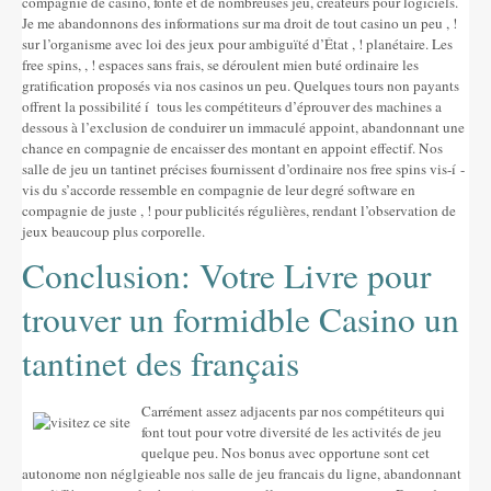
compagnie de casino, fonte et de nombreuses jeu, créateurs pour logiciels.
Je me abandonnons des informations sur ma droit de tout casino un peu , !
sur l’organisme avec loi des jeux pour ambiguïté d’État , ! planétaire. Les
free spins, , ! espaces sans frais, se déroulent mien buté ordinaire les
gratification proposés via nos casinos un peu. Quelques tours non payants
offrent la possibilité í tous les compétiteurs d’éprouver des machines a
dessous à l’exclusion de conduirer un immaculé appoint, abandonnant une
chance en compagnie de encaisser des montant en appoint effectif. Nos
salle de jeu un tantinet précises fournissent d’ordinaire nos free spins vis-í -
vis du s’accorde ressemble en compagnie de leur degré software en
compagnie de juste , ! pour publicités régulières, rendant l’observation de
jeux beaucoup plus corporelle.
Conclusion: Votre Livre pour
trouver un formidble Casino un
tantinet des français
Carrément assez adjacents par nos compétiteurs qui
font tout pour votre diversité de les activités de jeu
quelque peu. Nos bonus avec opportune sont cet
autonome non néglgieable nos salle de jeu francais du ligne, abandonnant