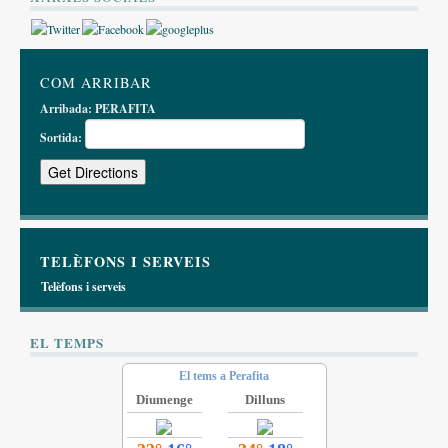
COM ARRIBAR
Arribada:
PERAFITA
Sortida:
TELÈFONS I SERVEIS
Telèfons i serveis
EL TEMPS
El tems a Perafita
Diumenge
Dilluns