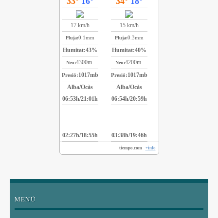
33°
16°
34°
18°
17 km/h
15 km/h
0.1mm
0.3mm
Pluja:
Pluja:
Humitat:
43%
Humitat:
40%
4300m.
4200m.
Neu:
Neu:
1017mb
1017mb
Presió:
Presió:
Alba/Ocàs
Alba/Ocàs
06:53h/21:01h
06:54h/20:59h
02:27h/18:55h
03:38h/19:46h
tiempo.com
+info
MENÚ