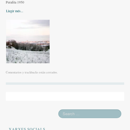
Perafita 1950
Altres festes
Llegir més...
AGENDA
ON MENJAR I DORMIR
Cases rurals, agroturisme
RUTES
Miradors de la Comarca
Romànic del Lluçanès
Comentarios y trackbacks están cerrados.
CONTACTE
XARXES SOCIALS