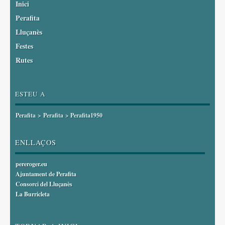
Inici
Perafita
Lluçanès
Festes
Rutes
ESTEU A
Perafita
>
Perafita
> Perafita1950
ENLLAÇOS
pereroger.eu
Ajuntament de Perafita
Consorci del Lluçanès
La Burricleta