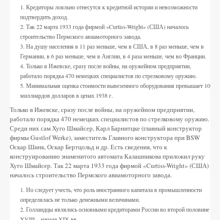
Кредиторы лояльно отнесутся к кредитной истории и невозможности
подтвердить доход.
Так 22 марта 1933 года фирмой «Curtiss-Wright» (США) началось
строительство Пермского авиамоторного завода.
На душу населения в 11 раз меньше, чем в США, в 8 раз меньше, чем в
Германии, в 6 раз меньше, чем в Англии, в 4 раза меньше, чем во Франции.
Только в Ижевске, сразу после войны, на оружейном предприятии,
работало порядка 470 немецких специалистов по стрелковому оружию.
Минимальная оценка стоимости вывезенного оборудования превышает 10
миллиардов долларов в ценах 1938 г.
Только в Ижевске, сразу после войны, на оружейном предприятии,
работало порядка 470 немецких специалистов по стрелковому оружию.
Среди них сам Хуго Шмайсер, Карл Барнитцке (главный конструктор
фирмы Gustlof Werke), заместитель Главного конструктора при BSW
Оскар Шинк, Оскар Бертцольд и др. Есть сведения, что к
конструированию знаменитого автомата Калашникова приложил руку
Хуго Шмайсер. Так 22 марта 1933 года фирмой «Curtiss-Wright» (США)
началось строительство Пермского авиамоторного завода.
Но следует учесть, что роль иностранного капитала в промышленности
определялась не только денежными величинами.
Голландцы являлись основными кредиторами России во второй половине
XVIII – начале XIX вв.