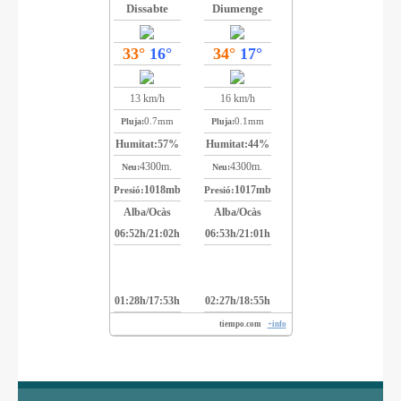
Dissabte
Diumenge
33°
16°
34°
17°
13 km/h
16 km/h
0.7mm
0.1mm
Pluja:
Pluja:
Humitat:
57%
Humitat:
44%
4300m.
4300m.
Neu:
Neu:
1018mb
1017mb
Presió:
Presió:
Alba/Ocàs
Alba/Ocàs
06:52h/21:02h
06:53h/21:01h
01:28h/17:53h
02:27h/18:55h
tiempo.com
+info