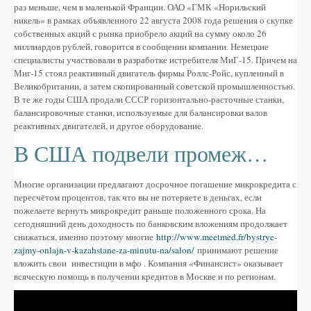
раз меньше, чем в маленькой Франции. ОАО «ГМК «Норильский
никель» в рамках объявленного 22 августа 2008 года решения о скупке
собственных акций с рынка приобрело акций на сумму около 26
миллиардов рублей, говорится в сообщении компании. Немецкие
специалисты участвовали в разработке истребителя МиГ-15. Причем на
Миг-15 стоял реактивный двигатель фирмы Роллс-Ройс, купленный в
Великобритании, а затем скопированный советской промышленностью.
В те же годы США продали СССР горизонтально-расточные станки,
балансировочные станки, используемые для балансировки валов
реактивных двигателей, и другое оборудование.
В США подвели промеж…
Многие организации предлагают досрочное погашение микрокредита с
пересчётом процентов, так что вы не потеряете в деньгах, если
пожелаете вернуть микрокредит раньше положенного срока. На
сегодняшний день доходность по банковским вложениям продолжает
снижаться, именно поэтому многие
http://www.meetmed.fr/bystrye-
zajmy-onlajn-v-kazahstane-za-minutu-na/salon/
принимают решение
вложить свои инвестиции в мфо . Компания «Финансист» оказывает
всяческую помощь в получении кредитов в Москве и по регионам.