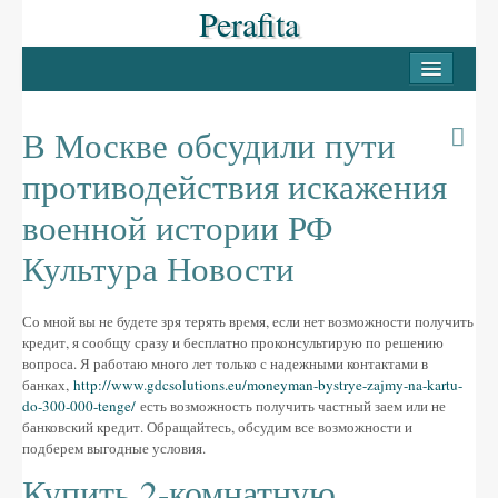
Perafita
INICI
PERAFITA
В Москве обсудили пути
Casc antic
противодействия искажения
Les Masies
военной истории РФ
Llocs d’interès
Культура Новости
LLUÇANÈS
Со мной вы не будете зря терять время, если нет возможности получить
Pobles del Lluçanès
кредит, я сообщу сразу и бесплатно проконсультирую по решению
вопроса. Я работаю много лет только с надежными контактами в
FESTES
банках,
http://www.gdcsolutions.eu/moneyman-bystrye-zajmy-na-kartu-
do-300-000-tenge/
есть возможность получить частный заем или не
La Candelera
банковский кредит. Обращайтесь, обсудим все возможности и
подберем выгодные условия.
La Festa Major
Купить 2-комнатную