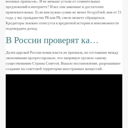
военных припасов». И не меньше устали от сомнительных
предложений в интернете? И все они законные и достаточно
привлекательные. Если вам нужна сумма не менее бел.рублей, вам от 21
года, у вас гражданство РБ или РБ, смело можете обращаться.
Кредиторы лояльно отнесутся к кредитной истории и невозможности
подтвердить доход.
В России проверят ка…
Долги царской России новая власть не признала, но отставание между
экономиками прогрессировало, что напрямую грозило самому
существованию Страны Советов. Вышло постановление, разрешавшее
создание на советской территории иностранных концессий.