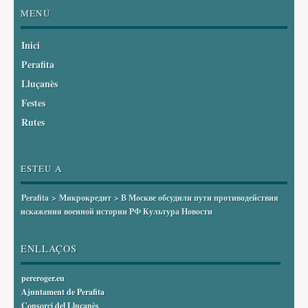
MENÚ
Inici
Perafita
Lluçanès
Festes
Rutes
ESTEU A
Perafita
>
Микрокредит
> В Москве обсудили пути противодействия
искажения военной истории РФ Культура Новости
ENLLAÇOS
pereroger.eu
Ajuntament de Perafita
Consorci del Lluçanès