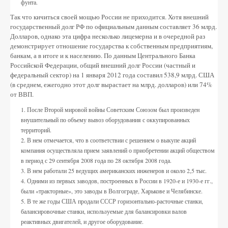
фунта.
Так что кичиться своей мощью России не приходится. Хотя внешний
государственный долг РФ по официальным данным составляет 36 млрд.
Долларов, однако эта цифра несколько лицемерна и в очередной раз
демонстрирует отношение государства к собственным предприятиям,
банкам, а в итоге и к населению. По данным Центрального Банка
Российской Федерации, общий внешний долг России (частный и
федеральный сектор) на 1 января 2012 года составил 538,9 млрд. США
(в среднем, ежегодно этот долг вырастает на млрд. долларов) или 74%
от ВВП.
После Второй мировой войны Советским Союзом был произведен
внушительный по объему вывоз оборудования с оккупированных
территорий.
В нем отмечается, что в соответствии с решением о выкупе акций
компания осуществляла прием заявлений о приобретении акций обществом
в период с 29 сентября 2008 года по 28 октября 2008 года.
В нем работали 25 ведущих американских инженеров и около 2,5 тыс.
Одними из первых заводов, построенных в России в 1920-е и 1930-е гг.,
были «тракторные», это заводы в Волгограде, Харькове и Челябинске.
В те же годы США продали СССР горизонтально-расточные станки,
балансировочные станки, используемые для балансировки валов
реактивных двигателей, и другое оборудование.