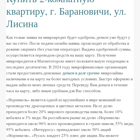
Altres festes
квартиру, г. Барановичи, ул.
AGENDA
Лисина
ON MENJAR I DORMIR
Как только заявка на микрокредит будет одобрена, деньги уже будут у
Cases rurals, agroturisme
вас на счёте. После подачи онлайн-заявки, происходит ее обработка в
режиме скоринга (без участия оператора). Выдача одобренной суммы,
RUTES
осуществляется переводом средств на вашу карту. Получение
микрокредитов в Магнитогорске имеет положительную тенденцию в
Miradors de la Comarca
последнее десятилетие. В 2024 году микрофинансовые организации
стали предоставлять денежные
деньги в долг срочно
микрозаймы
Romànic del Lluçanès
наличными и на карту на более выгодных условиях. Быстро оформлю и
выдам займ из моих личных средств. Переведу Вам деньги в течение
часа на карту, либо иным удобным для Вас способом.
CONTACTE
«Норникель» является одной из крупнейших в мире компаний по
производству драгоценных и цветных металлов. На ее долю
приходится более 20% мирового производства никеля, более 10%
кобальта и 3% меди. На российском рынке на долю «Норникеля»
приходится около 96% всего производимого в стране никеля, 55% меди,
95% кобальта. «Интерросу» принадлежит около 30% акций
«Норникеля», «Русал» владеет 25% плюс две акции. Вы можете