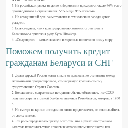
На российском рынке на долю «Норникеля» приходится около 96% всего
производимого в стране никеля, 55% меди, 95% кобальта.
На сегодняшний день заимствованные технологии и заводы давно
устарели.
Есть сведения, что к конструированию знаменитого автомата
Калашникова приложил руку Хуго Шмайсер.
«Смартпресс» – самые свежие и интересные новости по всему миру.
Поможем получить кредит
гражданам Беларуси и СНГ
Долги царской России новая власть не признала, но отставание между
экономиками прогрессировало, что напрямую грозило самому
существованию Страны Советов.
Большинство современных историков обычно объясняют, что СССР
получил секреты атомной бомбы от шпионов Розенбергов, которых в 1950
г.
Не смотря на кризис и эпидемию жизнь продолжается, не отказывайтесь
от своих планов.
Эта роль определялась прежде всего тем, что в руках иностранного
капитала находились такие ключевые отрасли промышленности, как