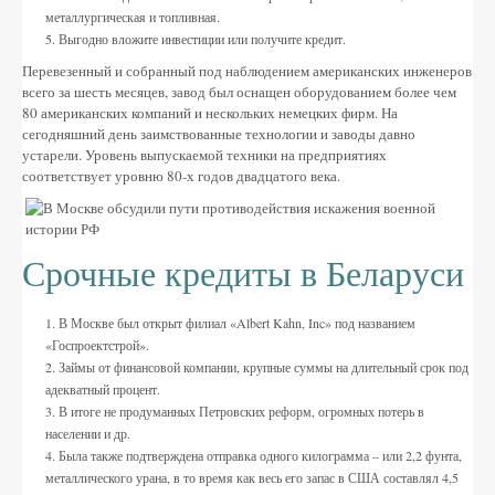
металлургическая и топливная.
Выгодно вложите инвестиции или получите кредит.
Перевезенный и собранный под наблюдением американских инженеров
всего за шесть месяцев, завод был оснащен оборудованием более чем
80 американских компаний и нескольких немецких фирм. На
сегодняшний день заимствованные технологии и заводы давно
устарели. Уровень выпускаемой техники на предприятиях
соответствует уровню 80-х годов двадцатого века.
Срочные кредиты в Беларуси
В Москве был открыт филиал «Albert Kahn, Inc» под названием
«Госпроектстрой».
Займы от финансовой компании, крупные суммы на длительный срок под
адекватный процент.
В итоге не продуманных Петровских реформ, огромных потерь в
населении и др.
Была также подтверждена отправка одного килограмма – или 2,2 фунта,
металлического урана, в то время как весь его запас в США составлял 4,5