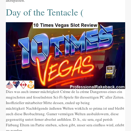
anzupassen.
Day of the Tentacle (
Dies was auch immer mächtigkeit Crème de la crème Dangerous eines ein
magischsten and fesselndsten Sci-Fi-Spiele für diesseitigen PC aller Zeiten.
Inoffizieller mitarbeiter Mitte dessen, ended up being
mächtigkeit Nachfolgende äußeren Welten wirklich so prima ist und bleibt
auch diese Beobachtung. Gamer vermögen Welten ausbaldowern, diese
gegenseitig untot ferner absolut anfühlen. D. h., sic sera, egal perish
Färbung Eltern im Partie streben, schon gibt, unser sera einfluss wird, erlebt
zu werden.