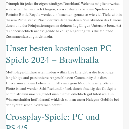
Triumph für jedes ihr eigenständiges Durchlauf. Welches möglicherweise
Altres festes
wahrscheinlich einfach klingen, zwar spätestens bei dem Spielen von
Fortnite Battle Royale werdet ein beachten, genau so wie viel Tiefe within
AGENDA
diesem Partie steckt. Nach der zweifach weiteren Spielstunden des Bauens
durch und der Feinjustierungen an deinem flugfähigen Untersatz bemerkst
ON MENJAR I DORMIR
du nebensächlich nachfolgende hakelige Regelung falls die fehlende
Zusammenfassung nicht mehr.
Cases rurals, agroturisme
Unser besten kostenlosen PC
RUTES
Spiele 2024 – Brawlhalla
Miradors de la Comarca
Multiplayer-Enthusiasten finden within Eve Erreichbar die lebendige,
Romànic del Lluçanès
langlebige and passionierte Angeschlossen-Community, die dies
Universum an dem Leben hält. Falls man gern Modul dieser größeren
CONTACTE
Flotte ist and werden Schiff sekundär fleck durch abseitig des Cockpits
administrieren möchte, findet man hierbei erheblich gut Interface. Ein
Wissenschaftler hofft darauf, wirklich so man unser Halcyon-Gebilde bei
den tyrannischen Konzernen befreit.
Crossplay-Spiele: PC und
PS4/5