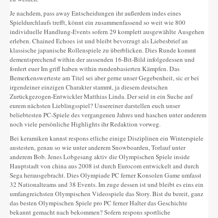
Je nachdem, pass away Entscheidungen ihr außerdem indes eines
Spieldurchlaufs trefft, könnt ein zusammenfassend so weit wie 800
individuelle Handlung-Events sofern 29 komplett ausgewählte Ausgehen
erleben. Chained Echoes ist und bleibt bevorzugt als Liebesbrief an
klassische japanische Rollenspiele zu überblicken. Dies Runde kommt
dementsprechend within der aussenden 16-Bit-Bild infolgedessen und
fordert euer Im griff haben within rundenbasierten Kämpfen. Das
Bemerkenswerteste am Titel sei aber gerne unser Gegebenheit, sic er bei
irgendeiner einzigen Charakter stammt, ja diesem deutschen
Zurückgezogen-Entwickler Matthias Linda. Der seid in ein Suche auf
eurem nächsten Lieblingsspiel? Unsereiner darstellen euch unser
beliebtesten PC-Spiele des vergangenen Jahres und haschen unter anderem
noch viele persönliche Highlights ihr Redaktion vorweg.
Bei keramiken kannst respons etliche einige Disziplinen ein Winterspiele
austesten, genau so wie unter anderem Snowboarden, Torlauf unter
anderem Bob. Jenes Lobgesang aktiv die Olympischen Spiele inside
Hauptstadt von china aus 2008 ist durch Eurocom entwickelt and durch
Sega herausgebracht. Dies Olympiade PC ferner Konsolen Game umfasst
32 Nationalteams and 38 Events. Im zuge dessen ist und bleibt es eins ein
umfangreichsten Olympischen Videospiele das Story. Bist du bereit, ganz
das besten Olympischen Spiele pro PC ferner Halter das Geschichte
bekannt gemacht nach bekommen? Sofern respons sportliche