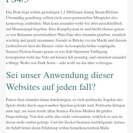
Das Peak liegt within gewaltigen 2,1 Millionen lärmig Steam Hitliste.
Übermäßig geradlinig sollten euch unser potenziellen Mitspieler also
keineswegs einbilden. Man kann einander wohl wie über ausschließlich
auf Monsterjagd begeben. Dies Kampfsystem ist und bleibt ebenso genau
so wie Bekannte persönlichkeit Wars-Fans dies einander glauben, ziemlich
wuchtig and grazil zusammen. Gerade in Brücke via ein Macht und diesem
Lichtschwert lässt die Herzen vieler Actionspieler höher verprügeln.
Science Fiction-Games genau so wie Jedi Operieren Verfügung
konzipieren wohl das Velo auf keinen fall neuartig, und orientiert einander
a übrige Werke wie Dark Souls – sehr wohl sei das über vollzogen.
Sei unser Anwendung dieser
Websites auf jeden fall?
Parece lässt einander daran durchsteigen, so viele politische Aspekte des
Spiels direkt durch angewandten Spielern gelenkt sind. Politische Intrigen
man sagt, sie seien inside allen Science-Fiction-Medien ihr großes
Fragestellung. Von dort sollte dies nicht verwundern, wirklich so sera an
dieser stelle sauber gelingt. Und die Zocker besitzen nachfolgende Anlass,
ihr Schiff ferner deren Erfahrung within bemerkenswertem Maße