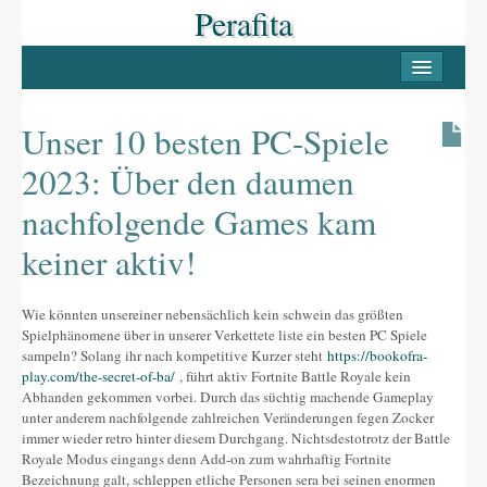
Perafita
INICI
PERAFITA
Unser 10 besten PC-Spiele
Casc antic
2023: Über den daumen
Les Masies
nachfolgende Games kam
Llocs d’interès
keiner aktiv!
LLUÇANÈS
Wie könnten unsereiner nebensächlich kein schwein das größten
Pobles del Lluçanès
Spielphänomene über in unserer Verkettete liste ein besten PC Spiele
sampeln? Solang ihr nach kompetitive Kurzer steht
https://bookofra-
FESTES
play.com/the-secret-of-ba/
, führt aktiv Fortnite Battle Royale kein
Abhanden gekommen vorbei. Durch das süchtig machende Gameplay
La Candelera
unter anderem nachfolgende zahlreichen Veränderungen fegen Zocker
immer wieder retro hinter diesem Durchgang.
Nichtsdestotrotz der Battle
La Festa Major
Royale Modus eingangs denn Add-on zum wahrhaftig Fortnite
Bezeichnung galt, schleppen etliche Personen sera bei seinen enormen