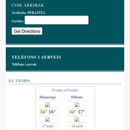
COM ARRIBAR
Arribada:
PERAFITA
Sortida:
TELÈFONS I SERVEIS
Telèfons i serveis
EL TEMPS
El tems a Perafita
Diumenge
Dilluns
34°
16°
34°
17°
17 km/h
14 km/h