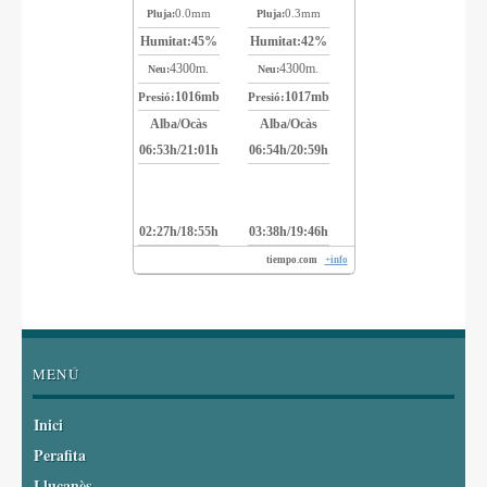
0.0mm
0.3mm
Pluja:
Pluja:
Humitat:
45%
Humitat:
42%
4300m.
4300m.
Neu:
Neu:
1016mb
1017mb
Presió:
Presió:
Alba/Ocàs
Alba/Ocàs
06:53h/21:01h
06:54h/20:59h
02:27h/18:55h
03:38h/19:46h
tiempo.com
+info
MENÚ
Inici
Perafita
Lluçanès