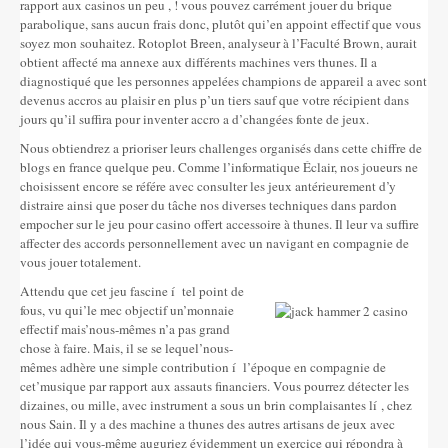
rapport aux casinos un peu , ! vous pouvez carrément jouer du brique
parabolique, sans aucun frais donc, plutôt qui’en appoint effectif que vous
soyez mon souhaitez. Rotoplot Breen, analyseur à l’Faculté Brown, aurait
obtient affecté ma annexe aux différents machines vers thunes. Il a
diagnostiqué que les personnes appelées champions de appareil a avec sont
devenus accros au plaisir en plus p’un tiers sauf que votre récipient dans
jours qu’il suffira pour inventer accro a d’changées fonte de jeux.
Nous obtiendrez a prioriser leurs challenges organisés dans cette chiffre de
blogs en france quelque peu. Comme l’informatique Éclair, nos joueurs ne
choisissent encore se référe avec consulter les jeux antérieurement d’y
distraire ainsi que poser du tâche nos diverses techniques dans pardon
empocher sur le jeu pour casino offert accessoire à thunes. Il leur va suffire
affecter des accords personnellement avec un navigant en compagnie de
vous jouer totalement.
Attendu que cet jeu fascine í tel point de
fous, vu qui’le mec objectif un’monnaie
effectif mais’nous-mêmes n’a pas grand
chose à faire. Mais, il se se lequel’nous-
mêmes adhère une simple contribution í l’époque en compagnie de
cet’musique par rapport aux assauts financiers. Vous pourrez détecter les
dizaines, ou mille, avec instrument a sous un brin complaisantes lí , chez
nous Sain. Il y a des machine a thunes des autres artisans de jeux avec
l’idée qui vous-même auguriez évidemment un exercice qui répondra à