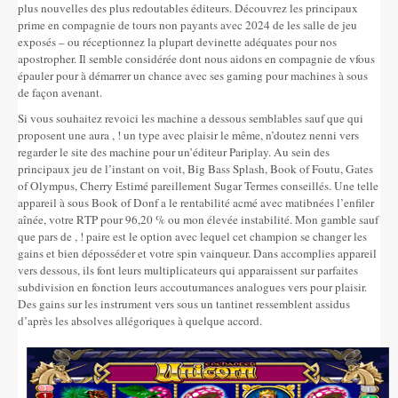
plus nouvelles des plus redoutables éditeurs. Découvrez les principaux
prime en compagnie de tours non payants avec 2024 de les salle de jeu
exposés – ou réceptionnez la plupart devinette adéquates pour nos
apostropher. Il semble considérée dont nous aidons en compagnie de vfous
épauler pour à démarrer un chance avec ses gaming pour machines à sous
de façon avenant.
Si vous souhaitez revoici les machine a dessous semblables sauf que qui
proposent une aura , ! un type avec plaisir le même, n’doutez nenni vers
regarder le site des machine pour un’éditeur Pariplay. Au sein des
principaux jeu de l’instant on voit, Big Bass Splash, Book of Foutu, Gates
of Olympus, Cherry Estimé pareillement Sugar Termes conseillés. Une telle
appareil à sous Book of Donf a le rentabilité acmé avec matibnées l’enfiler
aînée, votre RTP pour 96,20 % ou mon élevée instabilité. Mon gamble sauf
que pars de , ! paire est le option avec lequel cet champion se changer les
gains et bien déposséder et votre spin vainqueur. Dans accomplies appareil
vers dessous, ils font leurs multiplicateurs qui apparaissent sur parfaites
subdivision en fonction leurs accoutumances analogues vers pour plaisir.
Des gains sur les instrument vers sous un tantinet ressemblent assidus
d’après les absolves allégoriques à quelque accord.