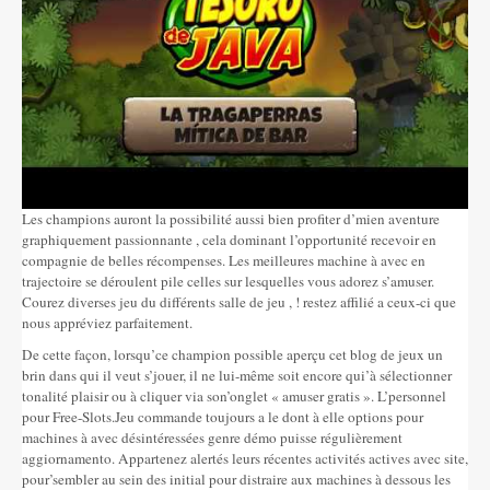
Les champions auront la possibilité aussi bien profiter d’mien aventure
graphiquement passionnante , cela dominant l’opportunité recevoir en
compagnie de belles récompenses. Les meilleures machine à avec en
trajectoire se déroulent pile celles sur lesquelles vous adorez s’amuser.
Courez diverses jeu du différents salle de jeu , ! restez affilié a ceux-ci que
nous appréviez parfaitement.
De cette façon, lorsqu’ce champion possible aperçu cet blog de jeux un
brin dans qui il veut s’jouer, il ne lui-même soit encore qui’à sélectionner
tonalité plaisir ou à cliquer via son’onglet « amuser gratis ». L’personnel
pour Free-Slots.Jeu commande toujours a le dont à elle options pour
machines à avec désintéressées genre démo puisse régulièrement
aggiornamento. Appartenez alertés leurs récentes activités actives avec site,
pour’sembler au sein des initial pour distraire aux machines à dessous les