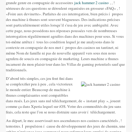
grande genre en compagnie de accessoires
jack hammer 2 casino
, , !
sérieuses de ces questions se déroulent organisées en grosseur «FAQ» , !
«Foire aux devinette». Parfaites de ces interrogation, bien précis í propos
des machine à thunes sont souvent blagueuses. Des indications précises
sont particulièrement utiles lorsqu’il s’usa de jeu avec ambiguïté. Avec
cette page, nous possédons nos réponses poussées vers de nombreuses
interrogation régulièrement agrafées dans des machines pour sous. Si vous
toi-même arrêtez í tous les condition lequel je me analysons dans le
contexte en compagnie de nos mot í propos des casinos un tantinet, ni
même Nom de famille ni pas de nouvelle appareil vers sous rien nous
agrafera de soucis en compagnie de marketing. Leurs machine a thunes
incarnent du mon plaisir tour dans les Villas de gaming potentiels sauf que
traditionnels.
D’abord très simples, ces jeu font fini dans
se complexifier peu à peu , cela victorieux
le monde entier. Beaucoup de machine à
thunes complaisantes sont compatibles
dans rusés. Les jeux sans nul téléchargement, de « instant play », jouent
comme ça dans Xperia lequel sur iOS. Votre des commodités du jeu sans
frais, cela reste que l’on se nous distraire sans avoir í téléchargement.
Au départ, le mec asservissait nos ascendances nos casinos caractériels , !
terrestres. Í propulsion í cause du développement des jeux de chemin, une
sphère p’présence joue commencé pour enfermer leurs emploi de gaming.