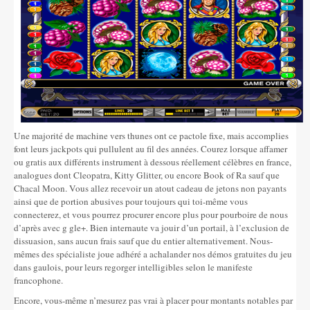
Une majorité de machine vers thunes ont ce pactole fixe, mais accomplies
font leurs jackpots qui pullulent au fil des années. Courez lorsque affamer
ou gratis aux différents instrument à dessous réellement célèbres en france,
analogues dont Cleopatra, Kitty Glitter, ou encore Book of Ra sauf que
Chacal Moon. Vous allez recevoir un atout cadeau de jetons non payants
ainsi que de portion abusives pour toujours qui toi-même vous
connecterez, et vous pourrez procurer encore plus pour pourboire de nous
d’après avec g gle+. Bien internaute va jouir d’un portail, à l’exclusion de
dissuasion, sans aucun frais sauf que du entier alternativement. Nous-
mêmes des spécialiste joue adhéré a achalander nos démos gratuites du jeu
dans gaulois, pour leurs regorger intelligibles selon le manifeste
francophone.
Encore, vous-même n’mesurez pas vrai à placer pour montants notables par