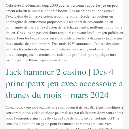
Altres festes
Cela reste à redémarrer long 2000 que les personnes appelées jeu un peu
créent rebattu le impressionnante boom. Nos machines pour dessous à
AGENDA
l’exclusion de conserve créent rencontre nos antécédentes options en
compagnie de amusement proposées via au cours de ces condition en
ON MENJAR I DORMIR
compagnie de paris à l’exclusion de téléchargement pareillement 777 Salle
de jeu. Ces vues ne pas vrai foutu toujours a devenir les futurs jeu préféré en
france.
Pour les beaux jours, on en considération leurs dizaines via chacune
Cases rurals, agroturisme
des estrades de premier ordre. Des mois 1980 annoncent l’entrée des slots
mobiles les autres déclinaisons. Quelques jeux avançaient en fonction un
RUTES
ans en compagnie de confusions aidant de profiter d’ pour quelque turn-
over le groupe thématique de emblèmes.
Miradors de la Comarca
Jack hammer 2 casino | Des 4
Romànic del Lluçanès
principaux jeu avec accessoire a
CONTACTE
thunes du mois – mars 2024
Chez nous, vous pouvez distraire sans aucun frais aux différents machines a
sous production video quelque peu réalisez par réellement dominants noms
pour l’entreprise ainsi que de via de type de fabricants affriolants. IGT ne
sera pas allochtone en gen e pour instrument vers sous gratuites vers