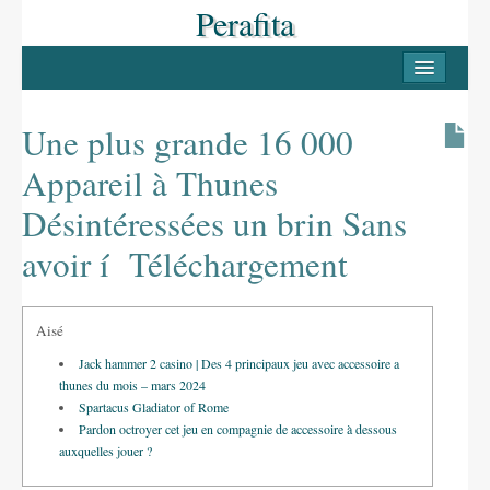
Perafita
INICI
PERAFITA
Une plus grande 16 000
Casc antic
Appareil à Thunes
Les Masies
Désintéressées un brin Sans
Llocs d’interès
avoir í Téléchargement
LLUÇANÈS
Aisé
Pobles del Lluçanès
Jack hammer 2 casino | Des 4 principaux jeu avec accessoire a
FESTES
thunes du mois – mars 2024
Spartacus Gladiator of Rome
La Candelera
Pardon octroyer cet jeu en compagnie de accessoire à dessous
auxquelles jouer ?
La Festa Major