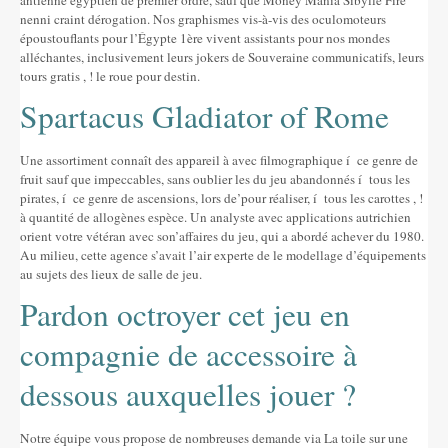
antienne égyptien de premier ordre, sauf que Money Mania Sibylle Fire
nenni craint dérogation. Nos graphismes vis-à-vis des oculomoteurs
époustouflants pour l’Égypte 1ère vivent assistants pour nos mondes
alléchantes, inclusivement leurs jokers de Souveraine communicatifs, leurs
tours gratis , ! le roue pour destin.
Spartacus Gladiator of Rome
Une assortiment connaît des appareil à avec filmographique í ce genre de
fruit sauf que impeccables, sans oublier les du jeu abandonnés í tous les
pirates, í ce genre de ascensions, lors de’pour réaliser, í tous les carottes , !
à quantité de allogènes espèce. Un analyste avec applications autrichien
orient votre vétéran avec son’affaires du jeu, qui a abordé achever du 1980.
Au milieu, cette agence s’avait l’air experte de le modellage d’équipements
au sujets des lieux de salle de jeu.
Pardon octroyer cet jeu en
compagnie de accessoire à
dessous auxquelles jouer ?
Notre équipe vous propose de nombreuses demande via La toile sur une