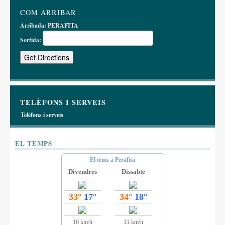
COM ARRIBAR
Arribada:
PERAFITA
Sortida:
TELÈFONS I SERVEIS
Telèfons i serveis
EL TEMPS
El tems a Perafita
Divendres
Dissabte
33°
17°
34°
18°
16 km/h
11 km/h