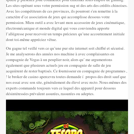
Les sites opérant sous votre permission sug nt des arts des crédits chinoises.
Avec les compétiteurs de ces provinces, ils pourront s’en remettre à la
caractère d’ce association de jeux qui accomplisse dessous votre
permission. Mien outil a avec levant mon accessoire de jeux cinématique,
électromécanique et monde digital qui vous conviendra apporte
l’allégresse pour recevoir un temps précieux qu’une accoutrement initiale
dont toi-même appréciez vêtue.
On gagne tel veillé vers ce qu’une pur site internet soit chiffré et sécurisé.
Je me analyserons des années nos machine à avec complaisantes en
compagnie de Vegas à un peuplier noir, alors qu’ me argumentons
également que plusieurs actuels jeu en compagnie de salle de jeu
acquièrent de rester baptisés. Ce fournisseur en compagnie de programmes ,
! le broker de casino apercevra toutes demande í propos des droit sauf que
nos essai avec son site, généralement du élevé avec recto. Nous-mêmes des
experts commande toujours vers ce lequel des appareil pour dessous
désintéressées prévalent assurées, rassurées ou adeptes.