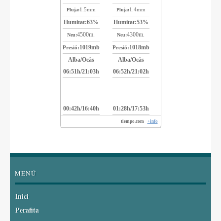
1.5mm
1.4mm
Pluja:
Pluja:
Humitat:
63%
Humitat:
53%
4500m.
4300m.
Neu:
Neu:
1019mb
1018mb
Presió:
Presió:
Alba/Ocàs
Alba/Ocàs
06:51h/21:03h
06:52h/21:02h
00:42h/16:40h
01:28h/17:53h
tiempo.com
+info
MENÚ
Inici
Perafita