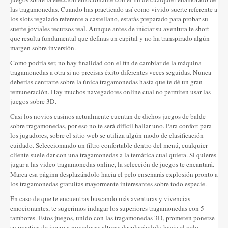
las tragamonedas. Cuando has practicado así­ como vivido suerte referente a
los slots regalado referente a castellano, estarás preparado para probar su
suerte joviales recursos real. Aunque antes de iniciar su aventura te short
que resulta fundamental que definas un capital y no ha transpirado algún
margen sobre inversión.
Como podrí­a ser, no hay finalidad con el fin de cambiar de la máquina
tragamonedas a otra si no precisas éxito diferentes veces seguidas. Nunca
deberías centrarte sobre la única tragamonedas hasta que te dé un gran
remuneración. Hay muchos navegadores online cual no permiten usar las
juegos sobre 3D.
Casi los novios casinos actualmente cuentan de dichos juegos de balde
sobre tragamonedas, por eso no te será difícil hallar uno. Para confort para
los jugadores, sobre el sitio web se utiliza algún modo de clasificación
cuidado. Seleccionando un filtro confortable dentro del menú, cualquier
cliente suele dar con una tragamonedas a la temática cual quiera. Si quieres
jugar a las video tragamonedas online, la selección de juegos te encantará.
Marca esa página desplazándolo hacia el pelo enseñarás explosión pronto a
los tragamonedas gratuitas mayormente interesantes sobre todo especie.
En caso de que te encuentras buscando más aventuras y vivencias
emocionantes, te sugerimos indagar los superiores tragamonedas con 5
tambores. Estos juegos, unido con las tragamonedas 3D, prometen ponerse
su practica de juego a novedosas alturas desplazándolo hacia el pelo