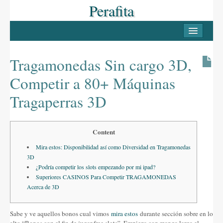
Perafita
INICI
PERAFITA
Tragamonedas Sin cargo 3D,
Casc antic
Competir a 80+ Máquinas
Les Masies
Tragaperras 3D
Llocs d’interès
LLUÇANÈS
Content
Mira estos: Disponibilidad así­ como Diversidad en Tragamonedas
Pobles del Lluçanès
3D
¿Podría competir los slots empezando por mi ipad?
FESTES
Superiores CASINOS Para Competir TRAGAMONEDAS
Acerca de 3D
La Candelera
La Festa Major
Sabe y ve aquellos bonos cual vimos
mira estos
durante sección sobre en lo