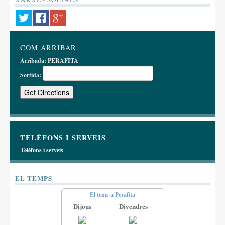
COM ARRIBAR
Arribada:
PERAFITA
Sortida:
TELÈFONS I SERVEIS
Telèfons i serveis
EL TEMPS
El tems a Perafita
Dijous
Divendres