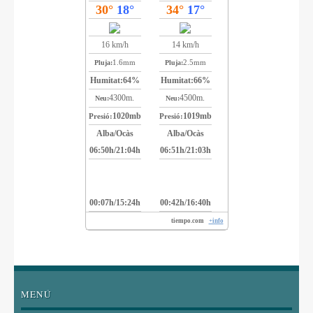
30°
18°
34°
17°
16 km/h
14 km/h
1.6mm
2.5mm
Pluja:
Pluja:
Humitat:
64%
Humitat:
66%
4300m.
4500m.
Neu:
Neu:
1020mb
1019mb
Presió:
Presió:
Alba/Ocàs
Alba/Ocàs
06:50h/21:04h
06:51h/21:03h
00:07h/15:24h
00:42h/16:40h
tiempo.com
+info
MENÚ