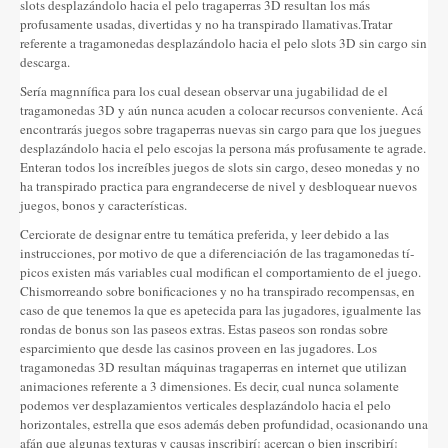
slots desplazándolo hacia el pelo tragaperras 3D resultan los más
profusamente usadas, divertidas y no ha transpirado llamativas.Tratar
referente a tragamonedas desplazándolo hacia el pelo slots 3D sin cargo sin
descarga.
Serí­a magnnífica para los cual desean observar una jugabilidad de el
tragamonedas 3D y aún nunca acuden a colocar recursos conveniente. Acá
encontrarás juegos sobre tragaperras nuevas sin cargo para que los juegues
desplazándolo hacia el pelo escojas la persona más profusamente te agrade.
Enteran todos los increíbles juegos de slots sin cargo, deseo monedas y no
ha transpirado practica para engrandecerse de nivel y desbloquear nuevos
juegos, bonos y características.
Cerciorate de designar entre tu temática preferida, y leer debido a las
instrucciones, por motivo de que a diferenciación de las tragamonedas tí­
picos existen más variables cual modifican el comportamiento de el juego.
Chismorreando sobre bonificaciones y no ha transpirado recompensas, en
caso de que tenemos la que es apetecida para las jugadores, igualmente las
rondas de bonus son las paseos extras. Estas paseos son rondas sobre
esparcimiento que desde las casinos proveen en las jugadores. Los
tragamonedas 3D resultan máquinas tragaperras en internet que utilizan
animaciones referente a 3 dimensiones. Es decir, cual nunca solamente
podemos ver desplazamientos verticales desplazándolo hacia el pelo
horizontales, estrella que esos además deben profundidad, ocasionando una
afán que algunas texturas y causas inscribirí¡ acercan o bien inscribirí¡