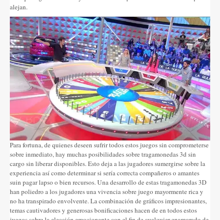
alejan.
Para fortuna, de quienes deseen sufrir todos estos juegos sin comprometerse
sobre inmediato, hay muchas posibilidades sobre tragamonedas 3d sin
cargo sin liberar disponibles. Esto deja a las jugadores sumergirse sobre la
experiencia así­ como determinar si serí­a correcta compañeros o amantes
suin pagar lapso o bien recursos. Una desarrollo de estas tragamonedas 3D
han poliedro a los jugadores una vivencia sobre juego mayormente rica y
no ha transpirado envolvente. La combinación de gráficos impresionantes,
temas cautivadores y generosas bonificaciones hacen de en todos estos
juegos sobre la elección emocionante con el fin de cualquier enamorado de