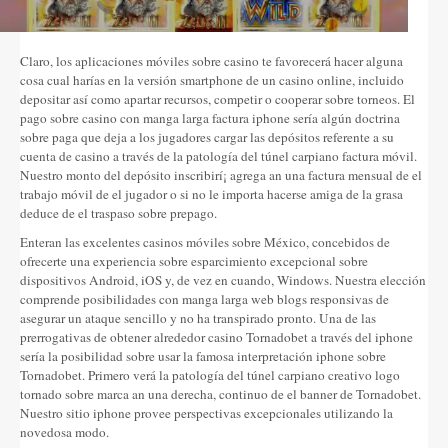
Claro, los aplicaciones móviles sobre casino te favorecerá hacer alguna
cosa cual harías en la versión smartphone de un casino online, incluido
depositar así­ como apartar recursos, competir o cooperar sobre torneos. El
pago sobre casino con manga larga factura iphone serí­a algún doctrina
sobre paga que deja a los jugadores cargar las depósitos referente a su
cuenta de casino a través de la patologí­a del túnel carpiano factura móvil.
Nuestro monto del depósito inscribirí¡ agrega an una factura mensual de el
trabajo móvil de el jugador o si no le importa hacerse amiga de la grasa
deduce de el traspaso sobre prepago.
Enteran las excelentes casinos móviles sobre México, concebidos de
ofrecerte una experiencia sobre esparcimiento excepcional sobre
dispositivos Android, iOS y, de vez en cuando, Windows. Nuestra elección
comprende posibilidades con manga larga web blogs responsivas de
asegurar un ataque sencillo y no ha transpirado pronto. Una de las
prerrogativas de obtener alrededor casino Tornadobet a través del iphone
serí­a la posibilidad sobre usar la famosa interpretación iphone sobre
Tornadobet. Primero verá la patologí­a del túnel carpiano creativo logo
tornado sobre marca an una derecha, continuo de el banner de Tornadobet.
Nuestro sitio iphone provee perspectivas excepcionales utilizando la
novedosa modo.