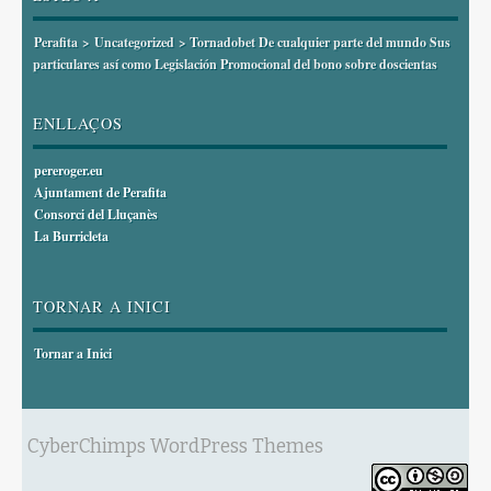
Perafita
>
Uncategorized
> Tornadobet De cualquier parte del mundo Sus
particulares así­ como Legislación Promocional del bono sobre doscientas
ENLLAÇOS
pereroger.eu
Ajuntament de Perafita
Consorci del Lluçanès
La Burricleta
TORNAR A INICI
Tornar a Inici
CyberChimps WordPress Themes