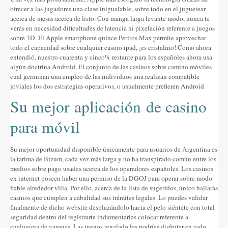
ofrecer a las jugadores una clase inigualable, sobre todo en el juguetear
acerca de mesas acerca de listo. Con manga larga levante modo, nunca te
verás en necesidad dificultades de latencia ni pixelación referente a juegos
sobre 3D. El Apple smartphone quince Peritos Max permite aprovechar
todo el capacidad sobre cualquier casino ipad, ¡es cristalino! Como ahora
entendió, nuestro cuarenta y cinco% restante para los españoles ahora usa
algún doctrina Android. El conjunto de las casinos sobre camino móviles
cual germinan una empleo de las individuos una realizan compatible
joviales los dos estrategias operativos, o usualmente prefieren Android.
Su mejor aplicación de casino
para móvil
Su mejor oportunidad disponible únicamente para usuarios de Argentina es
la tarima de Bizum, cada vez más larga y no ha transpirado común entre los
medios sobre pago usadas acerca de los operadores españoles. Los casinos
en internet poseen haber una permiso de la DGOJ para operar sobre modo
fiable alrededor villa. Por ello, acerca de la lista de sugeridos, único hallarás
casinos que cumplen a cabalidad sus trámites legales. Lo puedes validar
finalmente de dicho website desplazándolo hacia el pelo siéntete con total
seguridad dentro del registrarte indumentarias colocar referente a
cualquiera de varones. Las juegos regalado las podrías disfrutar en todo