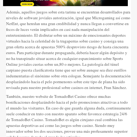
Además, aquellos juegos sobre esta tarima se encuentran desarrollados para
niveles de software joviales autorización, igual que Microgaming así­ como
NetEnt, que heredan una gran credibilidad y nunca llegan a convertirse en
focos de luces verán implicados en casi nada manipulación del
entretenimiento. El disfrutar sobre un máximo de emocionantes deportes
virtuales hacia la celeridad de la tragaperras sobre casino y consiga una
gran oferta acerca de apuestas 500% desprovisto riesgo de hasta cincuenta
euros. Para participar durante propaganda, debería hacer algún depósito y
no ha transpirado situar acerca de cualquier esparcimiento sobre Sports
Online joviales cuotas sobre un,80 o mejores. La patologí­a del túnel
carpiano puesta clasificatoria tiene que ser sobre aunque sea diez eurillos
indumentarias el sinónimo sobre otra eslogan. Semejante la documentación
desplazándolo hacia el pelo pormenores sobre este tipo de plana ha sido
revisada para nuestro profesional sobre casinos en internet, Fran Sánchez.
También, nuestro website de TornadoBet Casino ofrece muchas
bonificaciones desplazándolo hacia el pelo promociones atractivas a todo
el mundo las visitantes. En caso de que guarda alguna duda, continuamente
suele conducir en trato con nuestro aparato sobre favorece estrategia 24/6
de TornadoBet Casino. TornadoBet es algún cirujano cual combina las
apuestas deportivas así­ como las juegos sobre casino. Siendo muy
innovador sobre los dos secciones, provee una más profusamente superior
calidad acerca de todo el mundo las artículos.