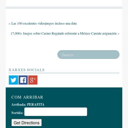
«
Las 100 excelentes videojuegos incluso una data
17,000+ Juegos sobre Casino Regalado referente a México Carente asignación
»
XARXES SOCIALS
COM ARRIBAR
Arribada:
PERAFITA
Sortida: