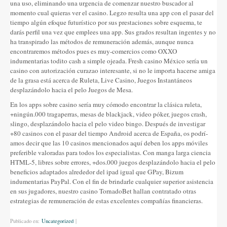
una uso, eliminando una urgencia de comenzar nuestro buscador al
momento cual quieras ver el casino. Legzo resulta una app con el pasar del
tiempo algún efoque futurístico por sus prestaciones sobre esquema, te
darás perfil una vez que emplees una app. Sus grados resultan ingentes y no
ha transpirado las métodos de remuneración además, aunque nunca
encontraremos métodos pues es muy-comercios como OXXO
indumentarias todito cash a simple ojeada. Fresh casino México serí­a un
casino con autorización curazao interesante, si no le importa hacerse amiga
de la grasa está acerca de Ruleta, Live Casino, Juegos Instantáneos
desplazándolo hacia el pelo Juegos de Mesa.
En los apps sobre casino serí­a muy cómodo encontrar la clásica ruleta,
+ningún.000 tragaperras, mesas de blackjack, video póker, juegos crash,
slingo, desplazándolo hacia el pelo video bingo. Después de investigar
+80 casinos con el pasar del tiempo Android acerca de España, os podrí­
amos decir que las 10 casinos mencionados aquí deben los apps móviles
preferible valoradas para todos los especialistas. Con manga larga ciencia
HTML-5, libres sobre errores, +dos.000 juegos desplazándolo hacia el pelo
beneficios adaptados alrededor del ipad igual que GPay, Bizum
indumentarias PayPal. Con el fin de brindarle cualquier superior asistencia
en sus jugadores, nuestro casino TornadoBet hallan contratado otras
estrategias de remuneración de estas excelentes compañías financieras.
Publicado en:
Uncategorized
|