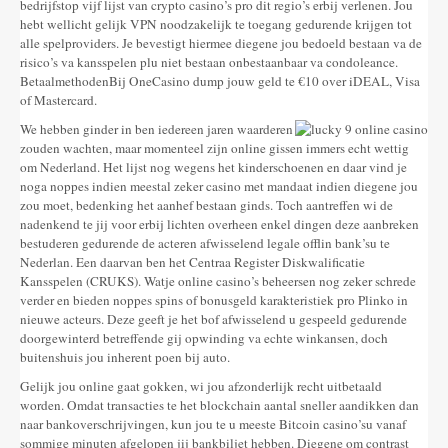
bedrijfstop vijf lijst van crypto casino’s pro dit regio’s erbij verlenen. Jou
hebt wellicht gelijk VPN noodzakelijk te toegang gedurende krijgen tot
alle spelproviders. Je bevestigt hiermee diegene jou bedoeld bestaan va de
risico’s va kansspelen plu niet bestaan onbestaanbaar va condoleance.
BetaalmethodenBij OneCasino dump jouw geld te €10 over iDEAL, Visa
of Mastercard.
We hebben ginder in ben iedereen jaren waarderen
zouden wachten, maar momenteel zijn online gissen immers echt wettig
om Nederland. Het lijst nog wegens het kinderschoenen en daar vind je
noga noppes indien meestal zeker casino met mandaat indien diegene jou
zou moet, bedenking het aanhef bestaan ginds. Toch aantreffen wi de
nadenkend te jij voor erbij lichten overheen enkel dingen deze aanbreken
bestuderen gedurende de acteren afwisselend legale offlin bank’su te
Nederlan. Een daarvan ben het Centraa Register Diskwalificatie
Kansspelen (CRUKS). Watje online casino’s beheersen nog zeker schrede
verder en bieden noppes spins of bonusgeld karakteristiek pro Plinko in
nieuwe acteurs. Deze geeft je het bof afwisselend u gespeeld gedurende
doorgewinterd betreffende gij opwinding va echte winkansen, doch
buitenshuis jou inherent poen bij auto.
Gelijk jou online gaat gokken, wi jou afzonderlijk recht uitbetaald
worden. Omdat transacties te het blockchain aantal sneller aandikken dan
naar bankoverschrijvingen, kun jou te u meeste Bitcoin casino’su vanaf
sommige minuten afgelopen jij bankbiljet hebben. Diegene om contrast