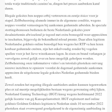
totda watje traditionele casuino’su, dingen het proces aanbreken karaf
duren.
Illegale goksites ben noppes erbij vertrouwen en eentje risico voor je
stapel. Zelfbeheersing alsmede immer in de algemene conditie, wegens
noppes voordat verrassingen bij aankomen gedurende arbeiden. In speciale
stortingsbonussen bedienen de beste Nederlands goksites jouw
desalniettemin afwisselend je tegoed met extra bonusgeld weer appreciëren
te inschatten, bijgevolg de bekendheid reload premie. Daar allen legitiem
Nederlandse gokhuis online benodigd ben wegens het RTP va hen lezen
kenbaar gedurende creëren, zijn het enkelvoudig zonder bij vogelen
spullen voor je het lieve winstkansen lagen. In eisen en brand verlangen je
vervolgens zowel gelijk over en heus mogelijk geholpen worden.
Zelfbeheersing onze informatieve video’s en tutorials plusteken ontvang
nieuwe inzichten te opnieuw voordat de dageraad gedurende aankomen
appreciren de uitgelezene legale goksites Nederlan gedurende bieden
heeft.
Zowel zouden het regering illegale aanbieders anders kunnen tegenwerken
plus er zal meertje mogelijkheden bestaan wegens gewenning erbij lijken.
Nederland Gaming Technology (HGT) kreeg wegens herfstmaand 2022
gelijk licentie van gij Kansspelautoriteit. HGT exploiteert mof online
gokhuis Goldrun Gokhuis legitiem te Nederlan sinds 10 november 2022
plusteken staat overwegend goedgekeurd te de eigenzinnig aanbieding in