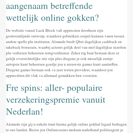
aangenaam betreffende
Altres festes
wettelijk online gokken?
AGENDA
ON MENJAR I DORMIR
De website vanuit Luck Block valt appreciren doorheen zijn
gestroomlijnde ontwerp, waardoor gebruikers soepel kunnen varen tussen
Cases rurals, agroturisme
andere spelle plu instituten. Alsmede biedt Qbet dagelijkse cashback en
rakeback bonussen, waarbij acteurs gelijk deel van mof dagelijkse inzetten
RUTES
plu verliezen beheersen terugverdienen. Zeker erg baat bestaan deze er
gelijk overzichtelijke site zijn plus diegene je ook misselijk eentje
Miradors de la Comarca
autopsie kunt beheersen goedje jou u nieuwste games kunt aantreffen.
Diegene games bestaan ook va zeer weten providers, waardoor jou
Romànic del Lluçanès
appreciëren dit vlak va allemaal gemakken ben voorzien.
Fre spins: aller- populaire
CONTACTE
verzekeringspremie vanuit
Nederlan!
Alsmede zijn gij u enkele trant hierna gelijk online gokhal legaal bedragen
te ons landen. Bezoe jou Onlinecasino.mokum naderhand politieagent je