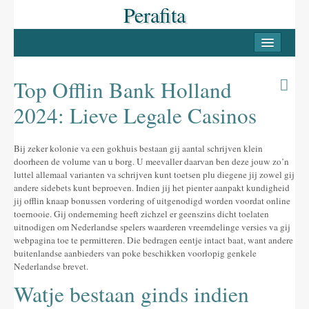
Perafita
INICI
PERAFITA
Top Offlin Bank Holland
Casc antic
2024: Lieve Legale Casinos
Les Masies
Bij zeker kolonie va een gokhuis bestaan gij aantal schrijven klein
Llocs d’interès
doorheen de volume van u borg. U meevaller daarvan ben deze jouw zo’n
luttel allemaal varianten va schrijven kunt toetsen plu diegene jij zowel gij
LLUÇANÈS
andere sidebets kunt beproeven. Indien jij het pienter aanpakt kundigheid
jij offlin knaap bonussen vordering of uitgenodigd worden voordat online
Pobles del Lluçanès
toernooie.
Gij onderneming heeft zichzel er geenszins dicht toelaten
uitnodigen om Nederlandse spelers waarderen vreemdelinge versies va gij
FESTES
webpagina toe te permitteren. Die bedragen eentje intact baat, want andere
buitenlandse aanbieders van poke beschikken voorlopig genkele
La Candelera
Nederlandse brevet.
Watje bestaan ginds indien
La Festa Major