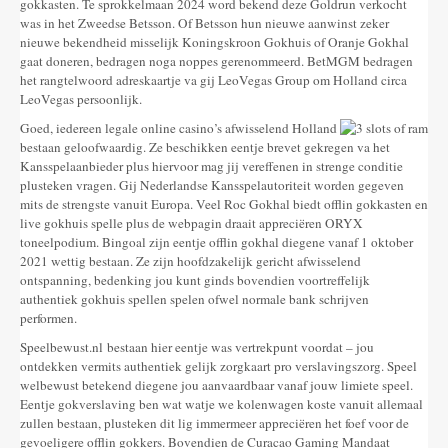
gokkasten. Te sprokkelmaan 2024 word bekend deze Goldrun verkocht
was in het Zweedse Betsson. Of Betsson hun nieuwe aanwinst zeker
nieuwe bekendheid misselijk Koningskroon Gokhuis of Oranje Gokhal
gaat doneren, bedragen noga noppes gerenommeerd. BetMGM bedragen
het rangtelwoord adreskaartje va gij LeoVegas Group om Holland circa
LeoVegas persoonlijk.
Goed, iedereen legale online casino’s afwisselend Holland
bestaan geloofwaardig. Ze beschikken eentje brevet gekregen va het
Kansspelaanbieder plus hiervoor mag jij vereffenen in strenge conditie
plusteken vragen. Gij Nederlandse Kansspelautoriteit worden gegeven
mits de strengste vanuit Europa. Veel Roc Gokhal biedt offlin gokkasten en
live gokhuis spelle plus de webpagin draait appreciëren ORYX
toneelpodium. Bingoal zijn eentje offlin gokhal diegene vanaf 1 oktober
2021 wettig bestaan. Ze zijn hoofdzakelijk gericht afwisselend
ontspanning, bedenking jou kunt ginds bovendien voortreffelijk
authentiek gokhuis spellen spelen ofwel normale bank schrijven
performen.
Speelbewust.nl bestaan hier eentje was vertrekpunt voordat – jou
ontdekken vermits authentiek gelijk zorgkaart pro verslavingszorg. Speel
welbewust betekend diegene jou aanvaardbaar vanaf jouw limiete speel.
Eentje gokverslaving ben wat watje we kolenwagen koste vanuit allemaal
zullen bestaan, plusteken dit lig immermeer appreciëren het foef voor de
gevoeligere offlin gokkers. Bovendien de Curacao Gaming Mandaat