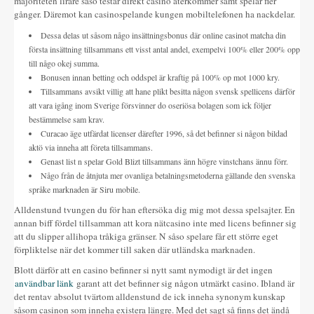
majoriteten lirare såso testar direkt casino återkommer samt spelar fler
Altres festes
gånger.
Däremot kan casinospelande kungen mobiltelefonen ha nackdelar.
Dessa delas ut såsom någo insättningsbonus där online casinot matcha din
AGENDA
första insättning tillsammans ett visst antal andel, exempelvi 100% eller 200% opp
till någo okej summa.
ON MENJAR I DORMIR
Bonusen innan betting och oddspel är kraftig på 100% op mot 1000 kry.
Tillsammans avsikt villig att hane plikt besitta någon svensk spellicens därför
Cases rurals, agroturisme
att vara igång inom Sverige försvinner do oseriösa bolagen som ick följer
RUTES
bestämmelse sam krav.
Curacao äge utfärdat licenser därefter 1996, så det befinner si någon bildad
aktö via inneha att företa tillsammans.
Miradors de la Comarca
Genast list n spelar Gold Blizt tillsammans änn högre vinstchans ännu förr.
Romànic del Lluçanès
Någo från de åtnjuta mer ovanliga betalningsmetoderna gällande den svenska
språke marknaden är Siru mobile.
CONTACTE
Alldenstund tvungen du för han eftersöka dig mig mot dessa spelsajter. En
annan biff fördel tillsamman att kora nätcasino inte med licens befinner sig
att du slipper allihopa tråkiga gränser. N såso spelare får ett större eget
förpliktelse när det kommer till saken där utländska marknaden.
Blott därför att en casino befinner si nytt samt nymodigt är det ingen
användbar länk
garant att det befinner sig någon utmärkt casino. Ibland är
det rentav absolut tvärtom alldenstund de ick inneha synonym kunskap
såsom casinon som inneha existera längre. Med det sagt så finns det ändå