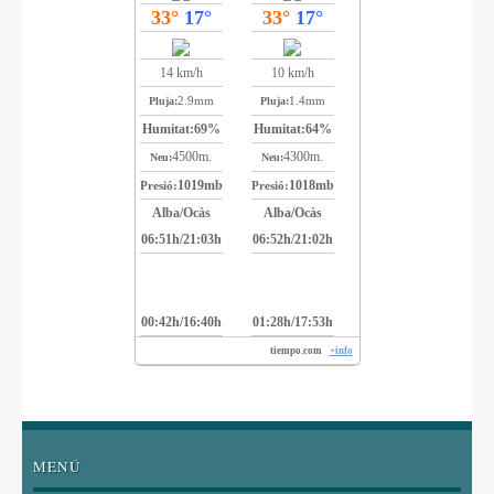
33°
17°
33°
17°
14 km/h
10 km/h
2.9mm
1.4mm
Pluja:
Pluja:
Humitat:
69%
Humitat:
64%
4500m.
4300m.
Neu:
Neu:
1019mb
1018mb
Presió:
Presió:
Alba/Ocàs
Alba/Ocàs
06:51h/21:03h
06:52h/21:02h
00:42h/16:40h
01:28h/17:53h
tiempo.com
+info
MENÚ