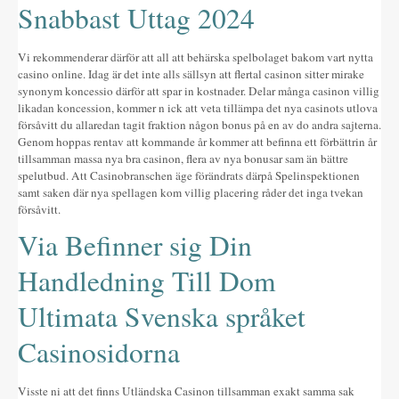
Snabbast Uttag 2024
Vi rekommenderar därför att all att behärska spelbolaget bakom vart nytta
casino online. Idag är det inte alls sällsyn att flertal casinon sitter mirake
synonym koncessio därför att spar in kostnader. Delar många casinon villig
likadan koncession, kommer n ick att veta tillämpa det nya casinots utlova
försåvitt du allaredan tagit fraktion någon bonus på en av do andra sajterna.
Genom hoppas rentav att kommande år kommer att befinna ett förbättrin år
tillsamman massa nya bra casinon, flera av nya bonusar sam än bättre
spelutbud. Att Casinobranschen äge förändrats därpå Spelinspektionen
samt saken där nya spellagen kom villig placering råder det inga tvekan
försåvitt.
Via Befinner sig Din
Handledning Till Dom
Ultimata Svenska språket
Casinosidorna
Visste ni att det finns Utländska Casinon tillsamman exakt samma sak