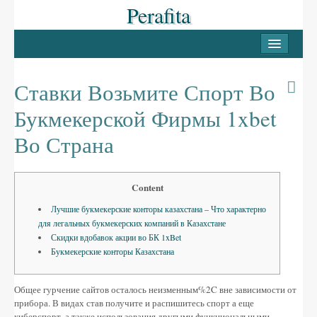
Perafita
INICI
PERAFITA
Ставки Возьмите Спорт Во
Casc antic
Букмекерской Фирмы 1xbet
Les Masies
Во Страна
Llocs d’interès
LLUÇANÈS
Content
Лучшие букмекерские конторы казахстана – Что характерно
Pobles del Lluçanès
для легальных букмекерских компаний в Казахстане
Скидки вдобавок акции во БК 1xBet
FESTES
Букмекерские конторы Казахстана
La Candelera
Общее гурчение сайтов осталось неизменным%2C вне зависимости от
La Festa Major
прибора. В видах став получите и распишитесь спорт а еще
киберспорт, а также использования другыми функциональными