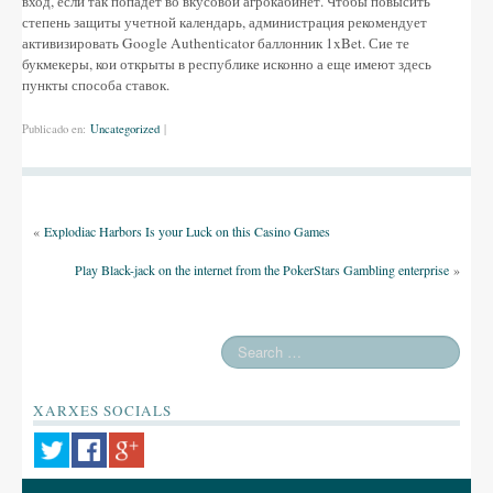
вход, если так попадет во вкусовой агрокабинет. Чтобы повысить
степень защиты учетной календарь, администрация рекомендует
активизировать Google Authenticator баллонник 1xBet. Сие те
букмекеры, кои открыты в республике исконно а еще имеют здесь
пункты способа ставок.
Publicado en:
Uncategorized
|
«
Explodiac Harbors Is your Luck on this Casino Games
Play Black-jack on the internet from the PokerStars Gambling enterprise
»
XARXES SOCIALS