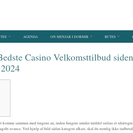
STES
AGENDA
ON MENJAR I DORMIR
RUTES
edste Casino Velkomsttilbud side
 2024
eret komme sammen med tingene an, inden fungere smider middel online et idrætsgre
gsfri avance. Ved hjælp af fuld sådan kategori afkast, skal du nemlig ikke indbeta