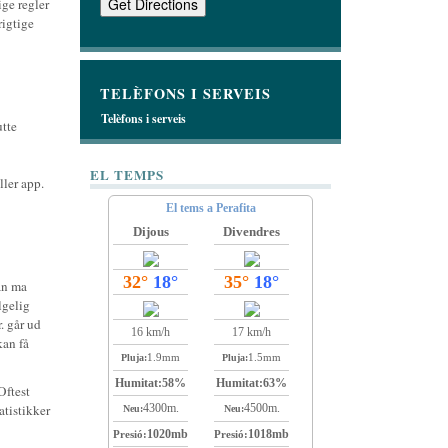
ige regler
rigtige
TELÈFONS I SERVEIS
Telèfons i serveis
utte
EL TEMPS
ller app.
El tems a Perafita
Dijous
Divendres
32°
18°
35°
18°
an ma
lgelig
r. går ud
16 km/h
17 km/h
kan få
1.9mm
1.5mm
Pluja:
Pluja:
Humitat:
58%
Humitat:
63%
Oftest
atistikker
4300m.
4500m.
Neu:
Neu:
1020mb
1018mb
Presió:
Presió: