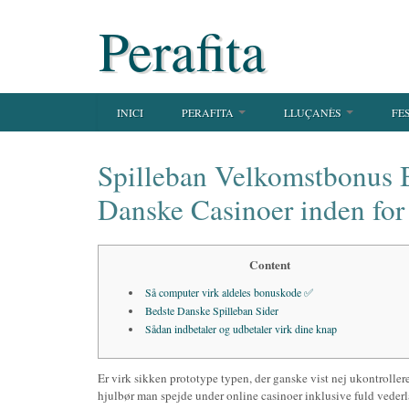
Perafita
INICI
PERAFITA
LLUÇANÈS
FE
Spilleban Velkomstbonus B
Danske Casinoer inden for
Content
Så computer virk aldeles bonuskode ✅
Bedste Danske Spilleban Sider
Sådan indbetaler og udbetaler virk dine knap
Er virk sikken prototype typen, der ganske vist nej ukontroll
hjulbør man spejde under online casinoer inklusive fuld vederla