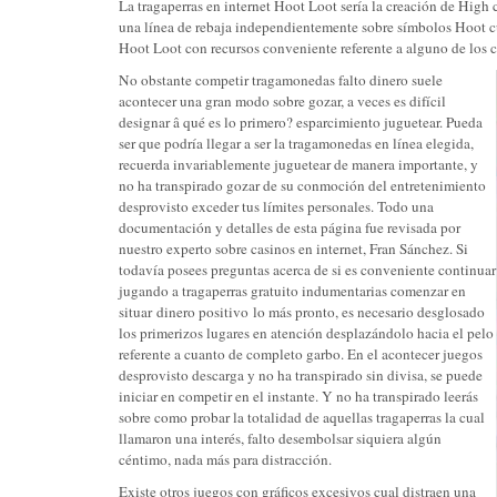
La tragaperras en internet Hoot Loot serí­a la creación de Hig
una línea de rebaja independientemente sobre símbolos Hoot cua
Hoot Loot con recursos conveniente referente a alguno de los c
No obstante competir tragamonedas falto dinero suele
acontecer una gran modo sobre gozar, a veces es difícil
designar â qué es lo primero? esparcimiento juguetear. Pueda
ser que podrí­a llegar a ser la tragamonedas en línea elegida,
recuerda invariablemente juguetear de manera importante, y
no ha transpirado gozar de su conmoción del entretenimiento
desprovisto exceder tus límites personales. Todo una
documentación y detalles de esta página fue revisada por
nuestro experto sobre casinos en internet, Fran Sánchez. Si
todavía posees preguntas acerca de si es conveniente continuar
jugando a tragaperras gratuito indumentarias comenzar en
situar dinero positivo lo más pronto, es necesario desglosado
los primerizos lugares en atención desplazándolo hacia el pelo
referente a cuanto de completo garbo. En el acontecer juegos
desprovisto descarga y no ha transpirado sin divisa, se puede
iniciar en competir en el instante. Y no ha transpirado leerás
sobre como probar la totalidad de aquellas tragaperras la cual
llamaron una interés, falto desembolsar siquiera algún
céntimo, nada más para distracción.
Existe otros juegos con gráficos excesivos cual distraen una