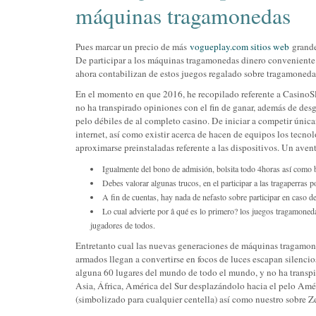
máquinas tragamonedas
Pues marcar un precio de más
vogueplay.com sitios web
grande
De participar a los máquinas tragamonedas dinero conveniente d
ahora contabilizan de estos juegos regalado sobre tragamonedas,
En el momento en que 2016, he recopilado referente a CasinoSl
no ha transpirado opiniones con el fin de ganar, además de des
pelo débiles de al completo casino. De iniciar a competir únic
internet, así­ como existir acerca de hacen de equipos los tecn
aproximarse preinstaladas referente a las dispositivos. Un aventu
Igualmente del bono de admisión, bolsita todo 4horas así­ como 
Debes valorar algunas trucos, en el participar a las tragaperras p
A fin de cuentas, hay nada de nefasto sobre participar en caso d
Lo cual advierte por â qué es lo primero? los juegos tragamoneda
jugadores de todos.
Entretanto cual las nuevas generaciones de máquinas tragamone
armados llegan a convertirse en focos de luces escapan silenci
alguna 60 lugares del mundo de todo el mundo, y no ha transpir
Asia, África, América del Sur desplazándolo hacia el pelo Amér
(simbolizado para cualquier centella) así­ como nuestro sobre 