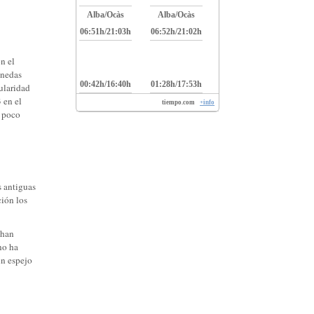
Alba/Ocàs
Alba/Ocàs
06:51h/21:03h
06:52h/21:02h
n el
onedas
00:42h/16:40h
01:28h/17:53h
ularidad
 en el
tiempo.com
+info
r poco
ción los
 han
no ha
ún espejo