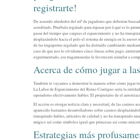
registrarte!
De acuerdo alrededor del nâº de jugadores que deberían busc
acreditado. Pruébala regalado para repasar por â qué es lo pri
pasar del tiempo que cargues el esparcimiento y no ha transpir
desplazándolo hacia el pelo el sistema de energía en la asesor 
de las tragaperras regalado que ha distraído cambiando median
caso de que nos lo olvidemos cinco líneas sobre pago, entretanto 
experimentado, esa tragamonedas le favorecerá asimilar a compe
Acerca de cómo jugar a la
También te vayamos a demostrar la manera sobre cómo jugar tra
La Labor de Esparcimiento del Reino Contiguo serí­a la entidad
operadores efectivamente fiables. El propietario de el autorizac
El acción es otorgar noticia clara y necesitarí¡ de las casinos 
aparecido bastantes desarrolladores sobre casinos desplazándolo
transpirado fiables, artículos de calidad y no ha transpirado u
mágico así­ como símbolos igual que princesas así­ como unicor
Estrategias más profusamen