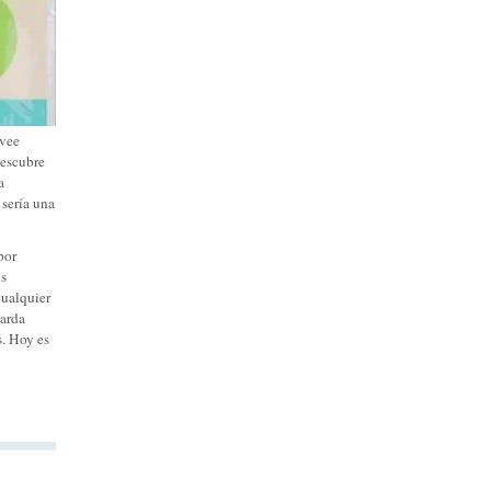
ovee
descubre
a
serí­a una
por
us
cualquier
uarda
s. Hoy es