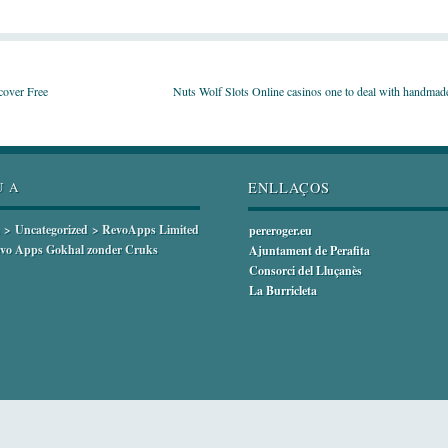
scover Free
Nuts Wolf Slots Online casinos one to deal with handmad
U A
ENLLAÇOS
>
Uncategorized
> RevoApps Limited
pereroger.eu
vo Apps Gokhal zonder Cruks
Ajuntament de Perafita
Consorci del Lluçanès
La Burricleta