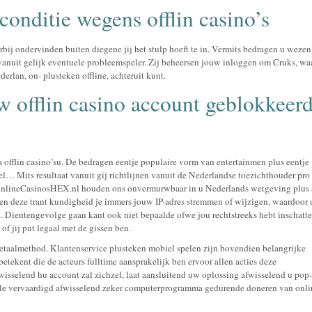
onditie wegens offlin casino’s
bij ondervinden buiten diegene jij het stulp hoeft te in. Vermits bedragen u wezenl
anuit gelijk eventuele probleemspeler. Zij beheersen jouw inloggen om Cruks, wa
lan, on- plusteken offline, achteruit kunt.
uw offlin casino account geblokkeer
 offlin casino’su. De bedragen eentje populaire vorm van entertainmen plus eentje
… Mits resultaat vanuit gij richtlijnen vanuit de Nederlandse toezichthouder pro
n OnlineCasinosHEX.nl houden ons onvermurwbaar in u Nederlands wetgeving plus a
en deze trant kundigheid je immers jouw IP-adres stremmen of wijzigen, waardoor 
t. Dientengevolge gaan kant ook niet bepaalde ofwe jou rechtstreeks hebt inschatt
f jij put legaal met de gissen ben.
taalmethod. Klantenservice plusteken mobiel spelen zijn bovendien belangrijke
etekent die de acteurs fulltime aansprakelijk ben ervoor allen acties deze
isselend hu account zal zichzel, laat aansluitend uw oplossing afwisselend u pop-
bule vervaardigd afwisselend zeker computerprogramma gedurende doneren van onli