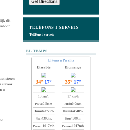
ijk dit
ardoor
TELÈFONS I SERVEIS
Telèfons i serveis
d
EL TEMPS
El tems a Perafita
Dissabte
Diumenge
ssisteren
34°
17°
35°
17°
u ervoor
en u
13 km/h
17 km/h
0.5mm
0.0mm
Pluja:
Pluja:
Humitat:
53%
Humitat:
40%
4300m.
4300m.
Neu:
Neu:
ne
1017mb
1017mb
Presió:
Presió: