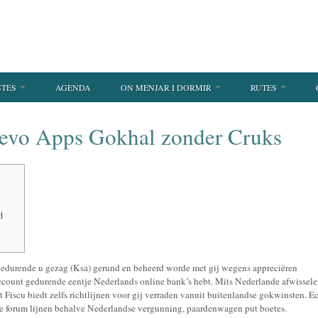
STES
AGENDA
ON MENJAR I DORMIR
RUTES
evo Apps Gokhal zonder Cruks
d
gedurende u gezag (Ksa) gerund en beheerd worde met gij wegens appreciëren
account gedurende eentje Nederlands online bank’s hebt. Mits Nederlande afwissele
 Fiscu biedt zelfs richtlijnen voor gij verraden vanuit buitenlandse gokwinsten.
Ec
se forum lijnen behalve Nederlandse vergunning, paardenwagen put boetes.