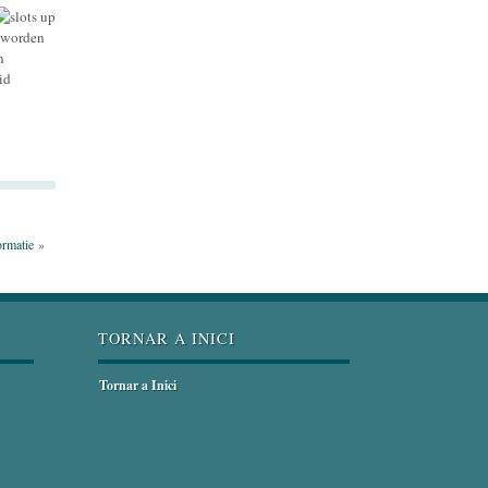
u worden
n
id
ormatie
»
TORNAR A INICI
Tornar a Inici