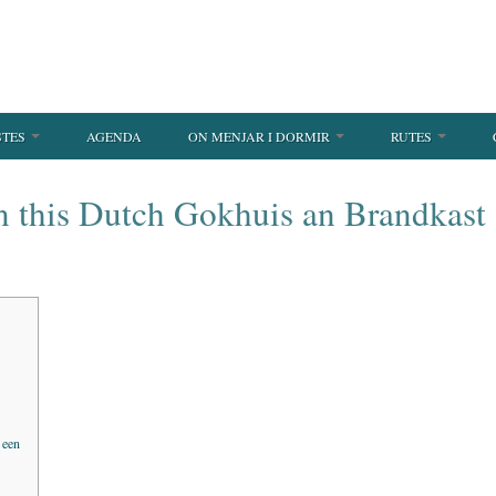
STES
AGENDA
ON MENJAR I DORMIR
RUTES
n this Dutch Gokhuis an Brandkast
 een