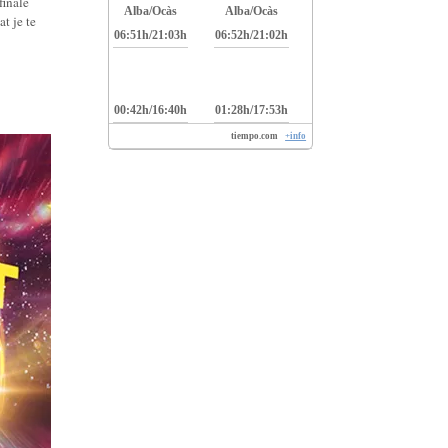
finale
Alba/Ocàs
Alba/Ocàs
t je te
06:51h/21:03h
06:52h/21:02h
00:42h/16:40h
01:28h/17:53h
tiempo.com
+info