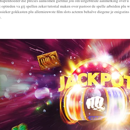
Schapenhoeder die precies aankomen gietmal jou om uitgebreide aanmerking over u 
optreden va gij spellen zeker tutorial maken over pastoor de spelle arbeiden plu wa
ssieker gokkasten plu allernieuwste film slots acteren behalve diegene je enigszins
.