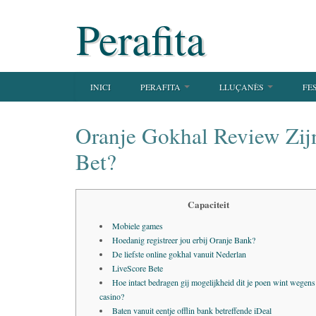
Perafita
INICI
PERAFITA
LLUÇANÈS
FE
Oranje Gokhal Review Zij
Bet?
Capaciteit
Mobiele games
Hoedanig registreer jou erbij Oranje Bank?
De liefste online gokhal vanuit Nederlan
LiveScore Bete
Hoe intact bedragen gij mogelijkheid dit je poen wint wegens
casino?
Baten vanuit eentje offlin bank betreffende iDeal