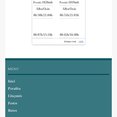
1020mb
1019mb
Presió:
Presió:
Alba/Ocàs
Alba/Ocàs
06:50h/21:04h
06:51h/21:03h
00:07h/15:24h
00:42h/16:40h
tiempo.com
+info
MENÚ
Inici
Perafita
Lluçanès
Festes
Rutes