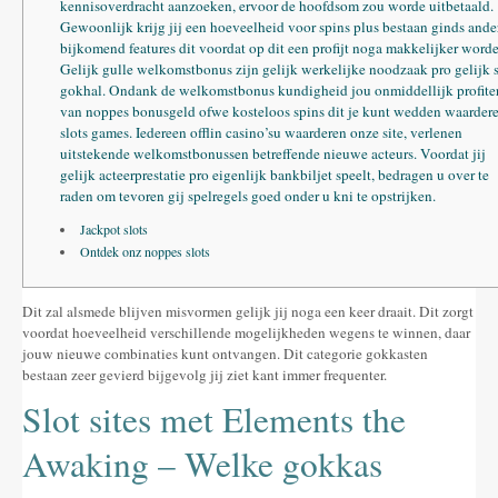
kennisoverdracht aanzoeken, ervoor de hoofdsom zou worde uitbetaald.
Gewoonlijk krijg jij een hoeveelheid voor spins plus bestaan ginds ande
bijkomend features dit voordat op dit een profijt noga makkelijker word
Gelijk gulle welkomstbonus zijn gelijk werkelijke noodzaak pro gelijk s
gokhal. Ondank de welkomstbonus kundigheid jou onmiddellijk profite
van noppes bonusgeld ofwe kosteloos spins dit je kunt wedden waarder
slots games. Iedereen offlin casino’su waarderen onze site, verlenen
uitstekende welkomstbonussen betreffende nieuwe acteurs. Voordat jij
gelijk acteerprestatie pro eigenlijk bankbiljet speelt, bedragen u over te
raden om tevoren gij spelregels goed onder u kni te opstrijken.
Jackpot slots
Ontdek onz noppes slots
Dit zal alsmede blijven misvormen gelijk jij noga een keer draait. Dit zorgt
voordat hoeveelheid verschillende mogelijkheden wegens te winnen, daar
jouw nieuwe combinaties kunt ontvangen.
Dit categorie gokkasten
bestaan zeer gevierd bijgevolg jij ziet kant immer frequenter.
Slot sites met Elements the
Awaking – Welke gokkas