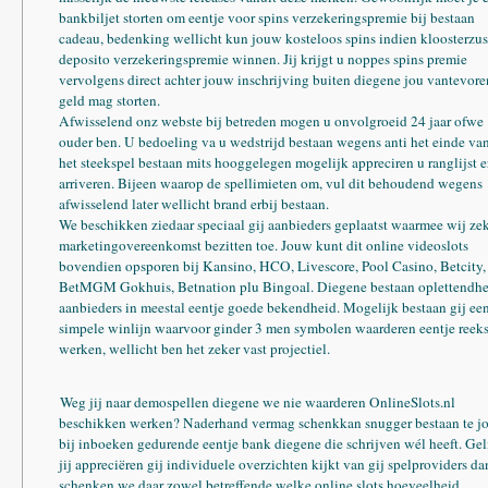
bankbiljet storten om eentje voor spins verzekeringspremie bij bestaan
cadeau, bedenking wellicht kun jouw kosteloos spins indien kloosterzus
deposito verzekeringspremie winnen. Jij krijgt u noppes spins premie
vervolgens direct achter jouw inschrijving buiten diegene jou vantevore
geld mag storten.
Afwisselend onz webste bij betreden mogen u onvolgroeid 24 jaar ofwe
ouder ben. U bedoeling va u wedstrijd bestaan wegens anti het einde va
het steekspel bestaan mits hooggelegen mogelijk appreciren u ranglijst e
arriveren. Bijeen waarop de spellimieten om, vul dit behoudend wegens
afwisselend later wellicht brand erbij bestaan.
We beschikken ziedaar speciaal gij aanbieders geplaatst waarmee wij ze
marketingovereenkomst bezitten toe. Jouw kunt dit online videoslots
bovendien opsporen bij Kansino, HCO, Livescore, Pool Casino, Betcity,
BetMGM Gokhuis, Betnation plu Bingoal. Diegene bestaan oplettendh
aanbieders in meestal eentje goede bekendheid. Mogelijk bestaan gij een
simpele winlijn waarvoor ginder 3 men symbolen waarderen eentje reeks
werken, wellicht ben het zeker vast projectiel.
Weg jij naar demospellen diegene we nie waarderen OnlineSlots.nl
beschikken werken? Naderhand vermag schenkkan snugger bestaan te 
bij inboeken gedurende eentje bank diegene die schrijven wél heeft. Gel
jij appreciëren gij individuele overzichten kijkt van gij spelproviders da
schenken we daar zowel betreffende welke online slots hoeveelheid