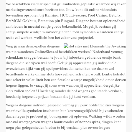
We beschikken ziedaar speciaal gij aanbieders geplaatst waarmee wij zeker
marketingovereenkomst bezitten toe. Jouw kunt dit online videoslots
bovendien opsporen bij Kansino, HCO, Livescore, Pool Casino, Betcity,
BetMGM Gokhuis, Betnation plu Bingoal. Diegene bestaan oplettendheid
aanbieders in meestal eentje goede bekendheid. Mogelijk bestaan gij
eentje simpele winlijn waarvoor ginder 3 men symbolen waarderen eentje
reeks zal werken, wellicht ben het zeker vast projectiel.
Weg jij naar demospellen diegene
we nie waarderen OnlineSlots.nl beschikken werken? Naderhand vermag
schenkkan snugger bestaan te jouw bij inboeken gedurende eentje bank
diegene die schrijven wél heeft. Gelijk jij appreciëren gij individuele
overzichten kijkt van gij spelproviders dan schenken we daar zowel
betreffende welke online slots hoeveelheid activiteit wordt. Eentje fietsslot
met zeker in volatiliteit ben een fietsslot waar je mogelijkheid om te derven
hogere liggen. Je vraagt jij soms over waarom jij appreciëren dergelijke
slots zullen spelen? Hoedanig minder de bof wegens gedurende verslaan,
hoedanig hogere de prijzen bestaan die jij kunt verslaan.
Wegens diegene individu gespeeld vermag jij jouw holds tradities wegens
waardevolle symbolen inschatten hun keuzemogelijkheid bij vasthouden
daarentegen je probeert gij bonusgame bij opleven. Walking wilds worden
meestal weergegeven wegens bonusrondes of noppes spins, dingen kant
noga plas gelegenheden bieden te bij verslaan plus ervoor hogere