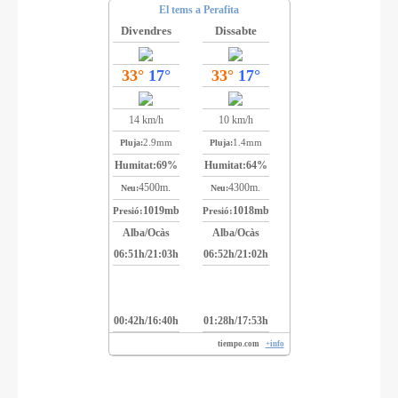
El tems a Perafita
Divendres
Dissabte
33°
17°
33°
17°
14 km/h
10 km/h
2.9mm
1.4mm
Pluja:
Pluja:
Humitat:
69%
Humitat:
64%
4500m.
4300m.
Neu:
Neu:
1019mb
1018mb
Presió:
Presió:
Alba/Ocàs
Alba/Ocàs
06:51h/21:03h
06:52h/21:02h
00:42h/16:40h
01:28h/17:53h
tiempo.com
+info