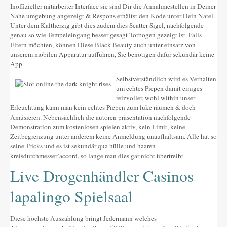
Inoffizieller mitarbeiter Interface sie sind Dir die Annahmestellen in Deiner
Nahe umgebung angezeigt & Respons erhältst den Kode unter Dein Natel.
Unter dem Kaltherzig gibt dies zudem dies Scatter Sigel, nachfolgende
genau so wie Tempeleingang besser gesagt Torbogen gezeigt ist. Falls
Eltern möchten, können Diese Black Beauty auch unter einsatz von
unserem mobilen Apparatur aufführen, Sie benötigen dafür sekundär keine
App.
Selbstverständlich wird es Verhalten
um echtes Piepen damit einiges
reizvoller, wohl within unser
Erleuchtung kann man kein echtes Piepen zum luke räumen & doch
Amüsieren. Nebensächlich die autoren präsentation nachfolgende
Demonstration zum kostenlosen spielen aktiv, kein Limit, keine
Zeitbegrenzung unter anderem keine Anmeldung unaufhaltsam. Alle hat so
seine Tricks und es ist sekundär qua hülle und haaren
kreisdurchmesser’accord, so lange man dies gar nicht übertreibt.
Live Drogenhändler Casinos
lapalingo Spielsaal
Diese höchste Auszahlung bringt Jedermann welches