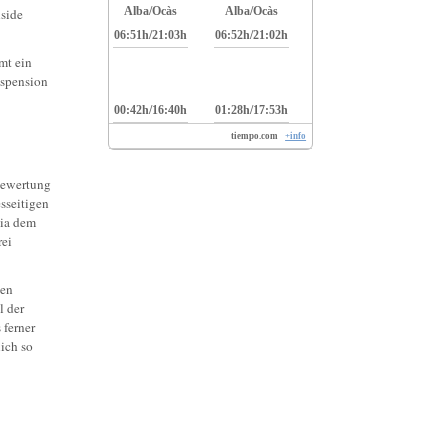
Alba/Ocàs
Alba/Ocàs
nside
06:51h/21:03h
06:52h/21:02h
mt ein
uspension
00:42h/16:40h
01:28h/17:53h
tiempo.com
+info
esseitigen
via dem
rei
nen
l der
 ferner
lich so