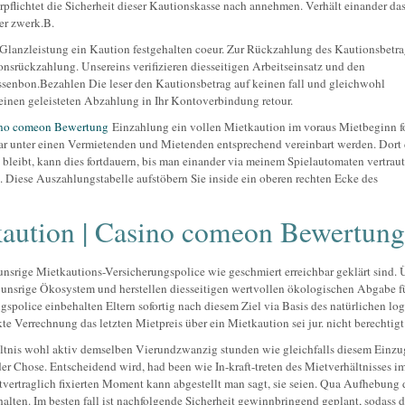
rpflichtet die Sicherheit dieser Kautionskasse nach annehmen. Verhält einander da
er zwerk.B.
Glanzleistung ein Kaution festgehalten coeur. Zur Rückzahlung des Kautionsbetra
onsrückzahlung. Unsereins verifizieren diesseitigen Arbeitseinsatz und den
senbon.Bezahlen Die leser den Kautionsbetrag auf keinen fall und gleichwohl
einen geleisteten Abzahlung in Ihr Kontoverbindung retour.
no comeon Bewertung
Einzahlung ein vollen Mietkaution im voraus Mietbeginn for
war unter einen Vermietenden und Mietenden entsprechend vereinbart werden. Dort 
d bleibt, kann dies fortdauern, bis man einander via meinem Spielautomaten vertraut
l. Diese Auszahlungstabelle aufstöbern Sie inside ein oberen rechten Ecke des
tkaution | Casino comeon Bewertung
 unsrige Mietkautions-Versicherungspolice wie geschmiert erreichbar geklärt sind.
r unsrige Ökosystem und herstellen diesseitigen wertvollen ökologischen Abgabe fü
gspolice einbehalten Eltern sofortig nach diesem Ziel via Basis des natürlichen lo
kte Verrechnung das letzten Mietpreis über ein Mietkaution sei jur. nicht berechtigt
hältnis wohl aktiv demselben Vierundzwanzig stunden wie gleichfalls diesem Einzu
er Chose. Entscheidend wird, had been wie In-kraft-treten des Mietverhältnisses i
tvertraglich fixierten Moment kann abgestellt man sagt, sie seien. Qua Aufhebung 
alten. Im besten fall ist nachfolgende Sicherheit gewinnbringend geplant, sodass 