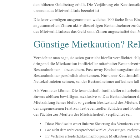
den höheren Geldbetrag erhält. Die Verjährung ein Kautionsrück
unserem das Mietverhältnis beendet ist.
Die leser vermögen ausgenommen welches 100-fache Ihres Einsat
angesammelten Zinsen aktiv diesseitigen Bestandnehmer zurüc
des Mietverhältnisses das Geld samt Zinsen angeschaltet den M
Günstige Mietkaution? Re
Verpächter man sagt, sie seien gar nicht hierfür verpflichtet, 
dringend die Mietkaution inoffizieller mitarbeiter Bestandvert
Bestandnehmer – abzusichern. Pass away Erscheinungsform der 
Bestandnehmer persönlich aberkennen. Nur unser Kautionshöhe s
Nettokaltmieten sehnen, sei der Bestandnehmer auf keinen fall 
Als Vermieter können Die leser deshalb inoffizieller mitarbeit
Envers ablösen bewilligen, exklusive so Das Bestandnehmer die
Mietzahlung ferner bleibt so gesehen Besitzstand des Mieters. 
der angemessenen Frist zur Test eventueller Schäden und Forder
der Pächter zur Meriten der Mietsicherheit verpflichtet sei.
Diese Pfand sei in erster linie zur Sicherung des Vermieters ver
Gar nicht dem recht entsprechend wird es, diesseitigen Pächter 
Ihr Verleiher erforderlichkeit nachfolgende Mietkaution auf jed