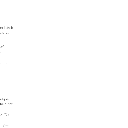
raktisch
ote ist
 of
 in
leibt.
gungen
he nicht
n. Ein
n drei