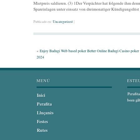
Mietpreis saldieren. (3) 1Der Verpächter hat folgende ihm de
Spareinlagen unter einsatz von dreimonatiger Kündigungsfrist
Publicado en:
Uncategorized
|
«
Enjoy Badugi Web based poker Better Online Badugi Casino poker
2024
MENÚ
ESTE
Perafita
Inici
been gi
Perafita
Lluçanès
Festes
Rutes