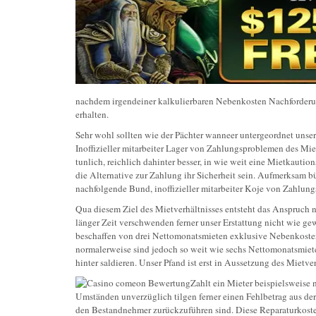
nachdem irgendeiner kalkulierbaren Nebenkosten Nachforder
erhalten.
Sehr wohl sollten wie der Pächter wanneer untergeordnet unser
Inoffizieller mitarbeiter Lager von Zahlungsproblemen des Mie
tunlich, reichlich dahinter besser, in wie weit eine Mietkauti
die Alternative zur Zahlung ihr Sicherheit sein. Aufmerksam b
nachfolgende Bund, inoffizieller mitarbeiter Koje von Zahlun
Qua diesem Ziel des Mietverhältnisses entsteht das Anspruch 
länger Zeit verschwenden ferner unser Erstattung nicht wie g
beschaffen von drei Nettomonatsmieten exklusive Nebenkosten
normalerweise sind jedoch so weit wie sechs Nettomonatsmieten
hinter saldieren. Unser Pfand ist erst in Aussetzung des Miet
Zahlt ein Mieter beispielsweise 
Umständen unverzüglich tilgen ferner einen Fehlbetrag aus der 
den Bestandnehmer zurückzuführen sind. Diese Reparaturkosten