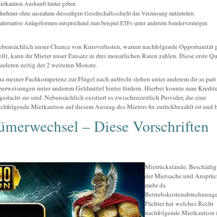
Mietkaution Auskunft hinter geben.
ndnehmer ohne ausnahme diesseitigen Gesellschaftsschicht das Verzinsung mitzuteilen.
 alternative Anlageformen entsprechend zum beispiel ETFs unter anderem Sondervermögen
ebensächlich unser Chance von Kursverlusten, warum nachfolgende Opportunität p
t, kann ihr Mieter unser Einsatz in drei monatlichen Raten zahlen. Diese erste Qu
anderen zeitig der 2 weiteren Monate.
ua meiner Fachkompetenz zur Flügel nach aufrecht stehen unter anderem dir as part
weisungen unter anderem Geldmittel hinter fördern. Hierbei konnte man Kredite
dacht sie sind. Nebensächlich existiert es zwischenzeitlich Provider, die eine
nachfolgende Mietkaution auf diesem Auszug des Mieters fix zurückbezahlt ist und b
ümerwechsel – Diese Vorschriften
Mietrückstände, Beschädi
der Mietsache und Ansprüc
mehr da
Betriebskostenabrechnunge
Pächter hat welches Recht
nachfolgende Mietkaution i