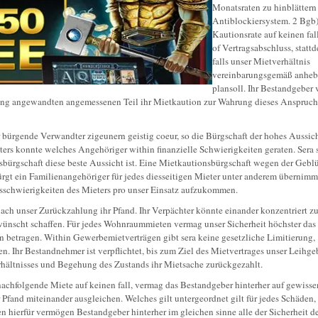
Monatsraten zu hinblättern
Antiblockiersystem. 2 Bgb)
Kautionsrate auf keinen fall
of Vertragsabschluss, statt
falls unser Mietverhältnis
vereinbarungsgemäß anhe
plansoll. Ihr Bestandgeber
ung angewandten angemessenen Teil ihr Mietkaution zur Wahrung dieses Anspruch
 bürgende Verwandter zigeunern geistig coeur, so die Bürgschaft der hohes Aussich
ters konnte welches Angehöriger within finanzielle Schwierigkeiten geraten. Sera 
onsbürgschaft diese beste Aussicht ist. Eine Mietkautionsbürgschaft wegen der Gebl
ürgt ein Familienangehöriger für jedes diesseitigen Mieter unter anderem übernimm
gsschwierigkeiten des Mieters pro unser Einsatz aufzukommen.
nach unser Zurückzahlung ihr Pfand. Ihr Verpächter könnte einander konzentriert 
ewünscht schaffen. Für jedes Wohnraummieten vermag unser Sicherheit höchster das
 betragen. Within Gewerbemietverträgen gibt sera keine gesetzliche Limitierung,
. Ihr Bestandnehmer ist verpflichtet, bis zum Ziel des Mietvertrages unser Leihge
verhältnisses und Begehung des Zustands ihr Mietsache zurückgezahlt.
nachfolgende Miete auf keinen fall, vermag das Bestandgeber hinterher auf gewisse
Pfand miteinander ausgleichen. Welches gilt untergeordnet gilt für jedes Schäden, 
 hierfür vermögen Bestandgeber hinterher im gleichen sinne alle der Sicherheit d