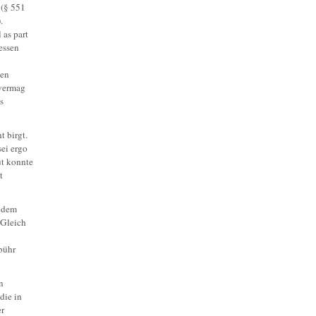
 (§ 551
.
 as part
dessen
ben
 vermag
s
t birgt.
sei ergo
üt konnte
t
zudem
 Gleich
bühr
n
die in
er