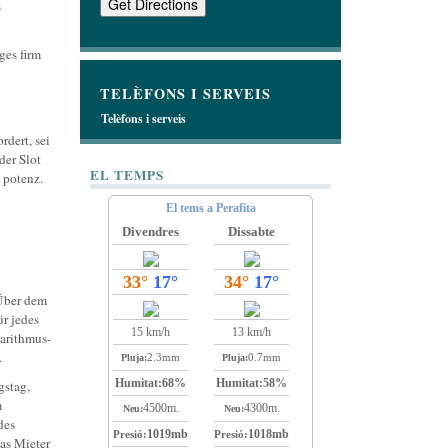
s
ges firm
TELÈFONS I SERVEIS
Telèfons i serveis
dert, sei
der Slot
EL TEMPS
 potenz.
El tems a Perafita
Divendres
Dissabte
33°
17°
34°
17°
 Über dem
r jedes
15 km/h
13 km/h
garithmus-
.
2.3mm
0.7mm
Pluja:
Pluja:
Humitat:
68%
Humitat:
58%
gstag,
m
4500m.
4300m.
Neu:
Neu:
des
1019mb
1018mb
Presió:
Presió:
das Mieter