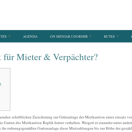
STES
AGENDA
ON MENJAR I DORMIR
RUTES
t für Mieter & Verpächter?
g
enden schriftlichen Zusicherung zur Grünanlage der Mietkaution unter einsatz vo
die Garten des Mietkaution Replik hinter verhalten. Weigert er einander unter ande
ung ihr ordnungsgemäßen Gartenanlage diese Mietzahlungen bis zur Höhe der gezah