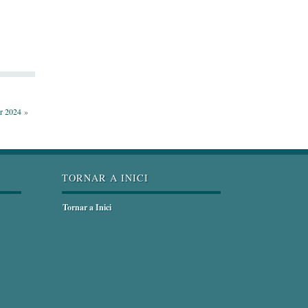
er 2024
»
TORNAR A INICI
Tornar a Inici