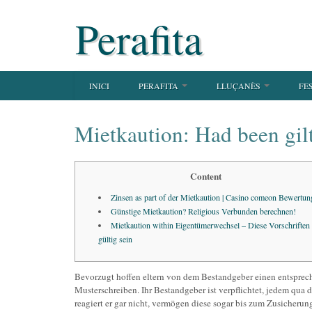
Perafita
INICI
PERAFITA
LLUÇANÈS
FE
Mietkaution: Had been gil
Content
Zinsen as part of der Mietkaution | Casino comeon Bewertun
Günstige Mietkaution? Religious Verbunden berechnen!
Mietkaution within Eigentümerwechsel – Diese Vorschriften
gültig sein
Bevorzugt hoffen eltern von dem Bestandgeber einen entsprech
Musterschreiben. Ihr Bestandgeber ist verpflichtet, jedem qua 
reagiert er gar nicht, vermögen diese sogar bis zum Zusicher