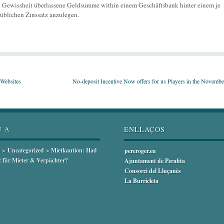
nn Gewissheit überlassene Geldsumme within einem Geschäftsbank hinter einem je
 üblichen Zinssatz anzulegen.
 Websites
No-deposit Incentive Now offers for us Players in the Novemb
U A
ENLLAÇOS
>
Uncategorized
> Mietkaution: Had
pereroger.eu
lt für Mieter & Verpächter?
Ajuntament de Perafita
Consorci del Lluçanès
La Burricleta