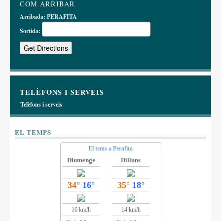
COM ARRIBAR
Arribada:
PERAFITA
Sortida:
TELÈFONS I SERVEIS
Telèfons i serveis
EL TEMPS
El tems a Perafita
Diumenge
Dilluns
34°
16°
35°
18°
16 km/h
14 km/h