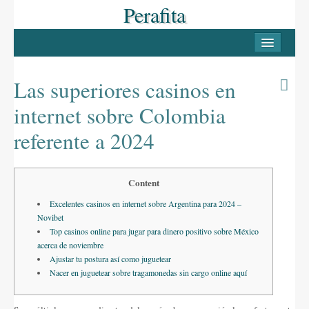
Perafita
INICI
PERAFITA
Las superiores casinos en
Casc antic
internet sobre Colombia
Les Masies
referente a 2024
Llocs d’interès
LLUÇANÈS
Content
Excelentes casinos en internet sobre Argentina para 2024 –
Pobles del Lluçanès
Novibet
Top casinos online para jugar para dinero positivo sobre México
FESTES
acerca de noviembre
Ajustar tu postura así­ como juguetear
La Candelera
Nacer en juguetear sobre tragamonedas sin cargo online aquí
La Festa Major