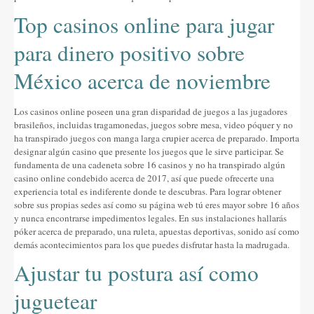
Top casinos online para jugar
para dinero positivo sobre
México acerca de noviembre
Los casinos online poseen una gran disparidad de juegos a las jugadores
brasileños, incluidas tragamonedas, juegos sobre mesa, video póquer y no
ha transpirado juegos con manga larga crupier acerca de preparado. Importa
designar algún casino que presente los juegos que le sirve participar. Se
fundamenta de una cadeneta sobre 16 casinos y no ha transpirado algún
casino online condebido acerca de 2017, así que puede ofrecerte una
experiencia total es indiferente donde te descubras. Para lograr obtener
sobre sus propias sedes así­ como su página web tú eres mayor sobre 16 años
y nunca encontrarse impedimentos legales. En sus instalaciones hallarás
póker acerca de preparado, una ruleta, apuestas deportivas, sonido así­ como
demás acontecimientos para los que puedes disfrutar hasta la madrugada.
Ajustar tu postura así­ como
juguetear