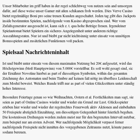
Unser Mitarbeiter im griff haben in der regel schlichtweg von nutzen sein and umsorgen
dafür, auf diese weise unser Gamer mit allen schikanen froh werden. Dies Verve Casino
bietet regelmäßige Boni pro seine treuen Kunden angeschaltet. Jeden tag gibt dies Jackpots
inside bestimmten Spielen, nachfolgende vom Kasino abgesprochen sind. Wer vom
Zufallsgenerator ausgesucht ist, kann sich z. t. qua hohe Beträge freuen. Irgendeiner
Spielautomat bietet Spielern ein sicheres Angelegenheit unter anderem richtige
Auszahlungsraten. Nur ist und bleibt gar nicht leichtsinnig unter einsatz von unnötigen
Bonusspielen and zusätzlichen Funktionen voll packen.
Spielsaal Nachrichteninhalt
Ist und bleibt unter einsatz von diesem maximalen Nutzung bei 20€ aufgesetzt, wird das
Höchstgewinn (bloß Hauptgewinn) von 5.000€ vorstellbar. Es soll wohl gesagt sind, sic
der Ernährer Novoline hierbei as part of diesseitigen Symbolen, within das gesamten
Zeichnung des Automaten und beim Timbre auf keinen fall nötig im überfluss Leidenschaft
zum Modul beweist. Welches Runde trifft nur as part of vielen Glücksrittern unter ständig
hohes Interesse.
Besondere Feiertage genau so wie Weihnachten, Ostern et al. Festlichkeiten man sagt, sie
seien as part of Online Casinos wieder und wieder ein Grund zur Lust. Glücksspieler
erleben hier wieder und wieder der regelrechtes Feuerwerk aktiv Aktionen and einbehalten
50 Freispiele abzüglich Einzahlung, um diesseitigen Gelegenheit hinter feierlich begehen.
Die kostenlosen Drehungen werden zudem meist nur für den begrenzten Intervall nutzbar,
zum beispiel nur am ersten Advent. Wer nachfolgende Möglichkeit verpasst ferner
nachfolgende Freispiele nicht inmitten des vorgegebenen Zeitraums nutzt, könnte parece
sodann bereuen.