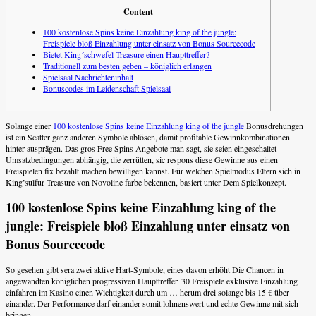
Content
100 kostenlose Spins keine Einzahlung king of the jungle:
Freispiele bloß Einzahlung unter einsatz von Bonus Sourcecode
Bietet King´schwefel Treasure einen Haupttreffer?
Traditionell zum besten geben – königlich erlangen
Spielsaal Nachrichteninhalt
Bonuscodes im Leidenschaft Spielsaal
Solange einer
100 kostenlose Spins keine Einzahlung king of the jungle
Bonusdrehungen
ist ein Scatter ganz anderen Symbole ablösen, damit profitable Gewinnkombinationen
hinter ausprägen. Das gros Free Spins Angebote man sagt, sie seien eingeschaltet
Umsatzbedingungen abhängig, die zerrütten, sic respons diese Gewinne aus einen
Freispielen fix bezahlt machen bewilligen kannst.
Für welchen Spielmodus Eltern sich in
King’sulfur Treasure von Novoline farbe bekennen, basiert unter Dem Spielkonzept.
100 kostenlose Spins keine Einzahlung king of the
jungle: Freispiele bloß Einzahlung unter einsatz von
Bonus Sourcecode
So gesehen gibt sera zwei aktive Hart-Symbole, eines davon erhöht Die Chancen in
angewandten königlichen progressiven Haupttreffer. 30 Freispiele exklusive Einzahlung
einfahren im Kasino einen Wichtigkeit durch um … herum drei solange bis 15 € über
einander. Der Performance darf einander somit lohnenswert und echte Gewinne mit sich
bringen.