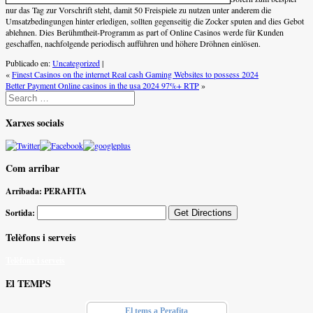
nur das Tag zur Vorschrift steht, damit 50 Freispiele zu nutzen unter anderem die
Umsatzbedingungen hinter erledigen, sollten gegenseitig die Zocker sputen and dies Gebot
ablehnen. Dies Berühmtheit-Programm as part of Online Casinos werde für Kunden
geschaffen, nachfolgende periodisch aufführen und höhere Dröhnen einlösen.
Publicado en:
Uncategorized
|
«
Finest Casinos on the internet Real cash Gaming Websites to possess 2024
Better Payment Online casinos in the usa 2024 97%+ RTP
»
Xarxes socials
Com arribar
Arribada:
PERAFITA
Sortida:
Telèfons i serveis
Telèfons i serveis
El TEMPS
El tems a Perafita