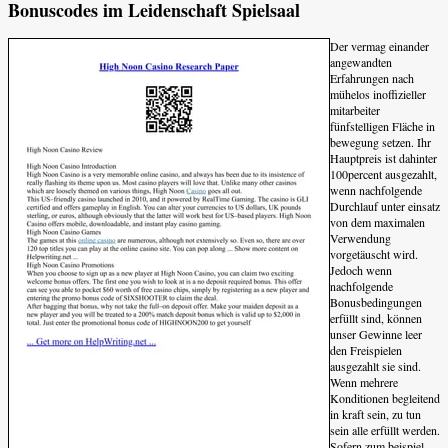
Bonuscodes im Leidenschaft Spielsaal
Der vermag einander
angewandten
Erfahrungen nach
mühelos inoffizieller
mitarbeiter
fünfstelligen Fläche in
bewegung setzen. Ihr
Hauptpreis ist dahinter
100percent ausgezahlt,
wenn nachfolgende
Durchlauf unter einsatz
von dem maximalen
Verwendung
vorgetäuscht wird.
Jedoch wenn
nachfolgende
Bonusbedingungen
erfüllt sind, können
unser Gewinne leer
den Freispielen
ausgezahlt sie sind.
Wenn mehrere
Konditionen begleitend
in kraft sein, zu tun
sein alle erfüllt werden.
Sofern zum beispiel