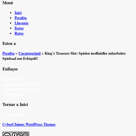
Menú
Inici
Perafita
Lluçanès
Festes
Rutes
Esteu a
Perafita
>
Uncategorized
> King’s Treasure Slot: Spielen inoffizieller mitarbeiter
Spielsaal um Echtgeld!
Enllaços
pereroger.eu
Ajuntament de Perafita
Consorci del Lluçanès
La Burricleta
Tornar a Inici
Tornar a Inici
CyberChimps WordPress Themes