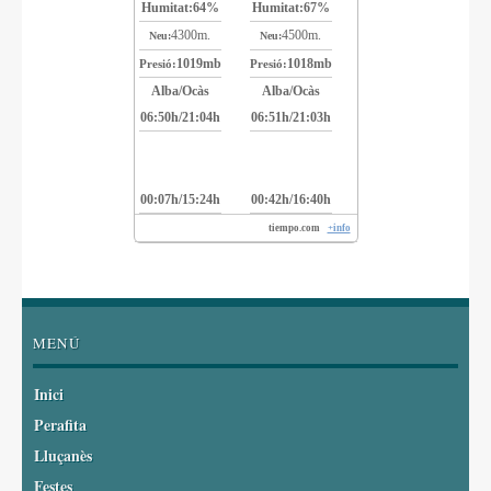
Humitat:
64%
Humitat:
67%
4300m.
4500m.
Neu:
Neu:
1019mb
1018mb
Presió:
Presió:
Alba/Ocàs
Alba/Ocàs
06:50h/21:04h
06:51h/21:03h
00:07h/15:24h
00:42h/16:40h
tiempo.com
+info
MENÚ
Inici
Perafita
Lluçanès
Festes