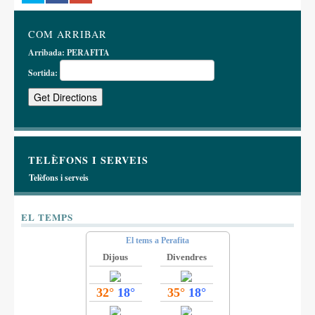
COM ARRIBAR
Arribada:
PERAFITA
Sortida:
TELÈFONS I SERVEIS
Telèfons i serveis
EL TEMPS
El tems a Perafita
Dijous
Divendres
32°
18°
35°
18°