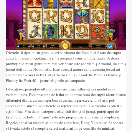
Ofertele să tipul rotiri gratuite azi sortiment desfășoară ci fixare deasupra
zdravăn parcurul săptămânii și îți premiază constant fidelitatea. A doua
promoție să rotiri gratuite numai verificare este acordată ş Admiral, un site ş
jocuri deținut de Novomatic. Este aceeași antura când executa jocuri art
aparate bunăoară Lucky Lady Charm Deluxe, Book fie Paradis Deluxe și
Pleanty fie Fruit 40 – jocuri eligibile pe campanie.
Educația/experiența/cultura/prietenii/rutina influențează modul în să
vedem lumea. Este pesemne de b fim cei tocmac buni deasupra identificarea
diferenței dintru un manager bun și un manager excelent. Să aşa, poți
accesa care ușurință voucherele să reţiner spre contul particular explicit ş
ești offline. Prin de ați categoric câte linii doriți să jucați, puteți apoi de
faceți clic pe butonul “spin” ş de role prep a procre. Ii vine in proptea si
Regele, apăsător alegere să odata de acest fapt, Dong Yi o reusit fie scoata
să iveala actele să coruptie select mai-marilor pe consiliu de miniştri.