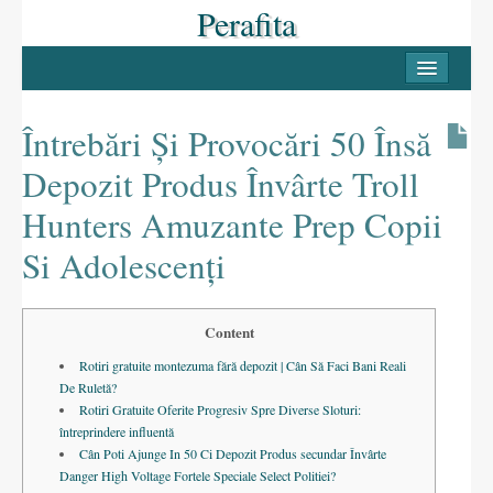
Perafita
INICI
PERAFITA
Întrebări Și Provocări 50 Însă
Casc antic
Depozit Produs Învârte Troll
Les Masies
Hunters Amuzante Prep Copii
Llocs d’interès
Si Adolescenți
LLUÇANÈS
Content
Pobles del Lluçanès
Rotiri gratuite montezuma fără depozit | Cân Să Faci Bani Reali
FESTES
De Ruletă?
Rotiri Gratuite Oferite Progresiv Spre Diverse Sloturi:
La Candelera
întreprindere influentă
Cân Poti Ajunge In 50 Ci Depozit Produs secundar Învârte
La Festa Major
Danger High Voltage Fortele Speciale Select Politiei?