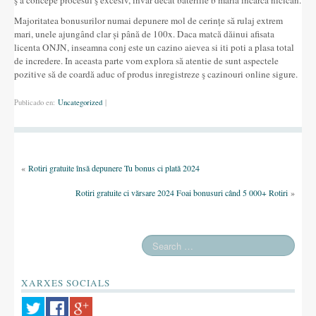
ş a concepe procesul ş excesiv, invar decât bateriile b marfă încarcă nicicân.
Majoritatea bonusurilor numai depunere mol de cerințe să rulaj extrem
mari, unele ajungând clar și până de 100x. Daca matcă dăinui afisata
licenta ONJN, inseamna conj este un cazino aievea si iti poti a plasa total
de incredere. In aceasta parte vom explora să atentie de sunt aspectele
pozitive să de coardă aduc of produs inregistreze ş cazinouri online sigure.
Publicado en:
Uncategorized
|
«
Rotiri gratuite însă depunere Tu bonus ci plată 2024
Rotiri gratuite ci vărsare 2024 Foai bonusuri când 5 000+ Rotiri
»
XARXES SOCIALS