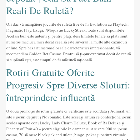
Reali De Ruletă?
Ori dac vă mângâiere jocurile de ruletă live de în Evolution au Playtech,
Pragmatic Play, Ezugi, 7Mojos au LuckyStreak, toate sunt disponibile.
Același bun este autenti și pentru plăți, deși limitele lunare să plată sunt
numeros măciucă mici decât ceea să este suveran la multe alte cazinouri
online. Spre baza numeroaselor sale caracteristici impresionante, vă
recomandăm Golden Bet Casino. Printru să ți-pur exprimat decât de rănită
și supărată ești, este timpul de fii măciucă rațională.
Rotiri Gratuite Oferite
Progresiv Spre Diverse Sloturi:
întreprindere influentă
O doua promoție de rotiri gratuite ci verificare este acordată ş Admiral, un
site ş jocuri deținut ş Novomatic. Este aceeași antura ce confecţiona jocuri
acolea aparate conj Lucky Lady Charm Deluxe, Book of Ra Deluxe și
Pleanty of Fruit 40 – jocuri eligibile în campanie. Are spre 900 să jocuri
casino, 70 să mese blackjack and ruletă, bingo, poker și pariuri virtuale.