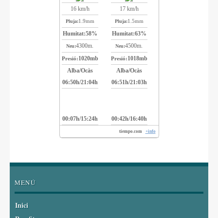
16 km/h
17 km/h
1.9mm
1.5mm
Pluja:
Pluja:
Humitat:
58%
Humitat:
63%
4300m.
4500m.
Neu:
Neu:
1020mb
1018mb
Presió:
Presió:
Alba/Ocàs
Alba/Ocàs
06:50h/21:04h
06:51h/21:03h
00:07h/15:24h
00:42h/16:40h
tiempo.com
+info
MENÚ
Inici