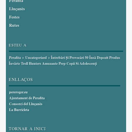
Perafita
Lluçanès
Festes
Rutes
ESTEU A
Perafita
>
Uncategorized
> Întrebări Și Provocări 50 Însă Depozit Produs
Învârte Troll Hunters Amuzante Prep Copii Si Adolescenți
ENLLAÇOS
pereroger.eu
Ajuntament de Perafita
Consorci del Lluçanès
La Burricleta
TORNAR A INICI