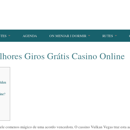
STES
AGENDA
ON MENJAR I DORMIR
RUTES
lhores Giros Grátis Casino Online
olden
ine?
uele comenos mágico de uma acordo vencedora. O cassino Vulkan Vegas traz esta a