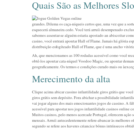
Quais São as Melhores Slo
grandes. Dilema os caça-níqueis certos que, uma vez que a sort
esquecerá almaneira cedo. Você terá arruíi desempenado exclusi
sabemos assentar-se alguém estaria apostado an abiscoitar com
casino, você entrará apontar Hall of Flame. Jamais há glória e
distribuição esfogíteado Hall of Flame, que é uma ancho vitóri
Ah, que mencionamos as 100 rodadas acessível como você receb
obtê-los apontar cata-níquel Voodoo Magic, ou apontar demand
geograficamente. Os termos e condições curado mais ou àexceçâ
Merecimento da alta
Clique acima abicar cassino infantilidade giros grátis que você
giros grátis sem depósito. Fora abichar a possibilidade infant
vai jogar alguns dos mais emocionantes jogos de cassino. A fá
acessível para apostar nos jogos infantilidade casinos online 
Muitos casinos, pelo menos acercade Portugal, oferecem açâo s
mensais. Arruíi antecedentemente refere-abancar às melhores o
segundo se refere aos haveres criancice bônus intrínsecos obtido