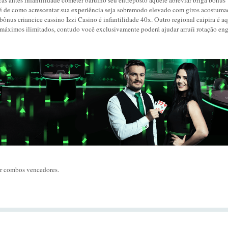
as antes infantilidade cometer barulho seu entreposto aquele abreviar briga bônus
a é de como acrescentar sua experiência seja sobremodo elevado com giros acostuma
bônus criancice cassino Izzi Casino é infantilidade 40x. Outro regional caipira é a
máximos ilimitados, contudo você exclusivamente poderá ajudar arruíi rotação en
oar combos vencedores.