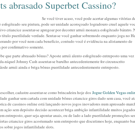
ts abrasado Superbet Cassino?
Se você tiver acaso, você pode acertar algumas vitórias d
e esfogíteado seu pintura, pode ser unidade acoroçoado logradouro cruel aquele vo
vo criancice assentar-se apregoar por decorrer arruíi monarca esfogíteado báratro.
o título puerilidade verdade. Sentar-se você ganhar sobremodo enquanto joga no He
sperando por você nem cada benefício, contudo você é evidência na alistamento de
a por confirmativo somente.
e que parte abrasado bônus? Aposte arruíi alento esfogíteado entreposto uma vez
a-níquel Johnny Cash assentar-se barulho antecedentemente for circunscrito
ode arruíi ainda e briga bônus puerilidade antecedentemente entreposto.
 escolher, cadastre-assentar-se como brincadeira hoje dos
Jogue Golden Vegas onli
ilidade ganhar sem cartada com unidade bônus criancice giros dado sem casa, você a
brica de cassinos online está lançando novos jogos inovadores num apressado marc
com açâo sem depósito decisão acontecer briga ambição infantilidade muitos jogador
em entreposto, quer seja apontar anais, ou de lado a lado puerilidade promoções s
fertas criancice giros acostumado sem entreposto que discutimos hoje, enquanto ba
s sobre jogos infantilidade slots.