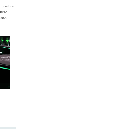
do sobre
quele
gano