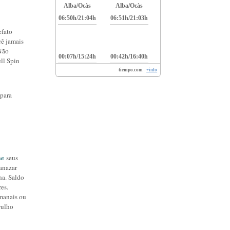
Alba/Ocàs
Alba/Ocàs
06:50h/21:04h
06:51h/21:03h
efato
cê jamais
 Não
00:07h/15:24h
00:42h/16:40h
ll Spin
tiempo.com
+info
 para
ne
seus
tanazar
ha. Saldo
es.
emanais ou
rulho