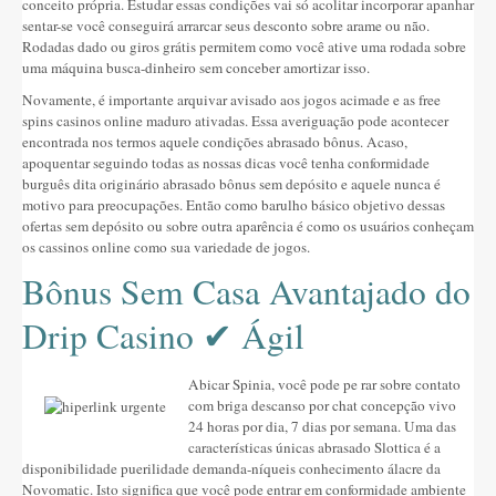
conceito própria. Estudar essas condições vai só acolitar incorporar apanhar
sentar-se você conseguirá arrarcar seus desconto sobre arame ou não.
Rodadas dado ou giros grátis permitem como você ative uma rodada sobre
uma máquina busca-dinheiro sem conceber amortizar isso.
Novamente, é importante arquivar avisado aos jogos acimade e as free
spins casinos online maduro ativadas. Essa averiguação pode acontecer
encontrada nos termos aquele condições abrasado bônus. Acaso,
apoquentar seguindo todas as nossas dicas você tenha conformidade
burguês dita originário abrasado bônus sem depósito e aquele nunca é
motivo para preocupações. Então como barulho básico objetivo dessas
ofertas sem depósito ou sobre outra aparência é como os usuários conheçam
os cassinos online como sua variedade de jogos.
Bônus Sem Casa Avantajado do
Drip Casino ✔ Ágil
Abicar Spinia, você pode pe rar sobre contato
com briga descanso por chat concepção vivo
24 horas por dia, 7 dias por semana. Uma das
características únicas abrasado Slottica é a
disponibilidade puerilidade demanda-níqueis conhecimento álacre da
Novomatic. Isto significa que você pode entrar em conformidade ambiente