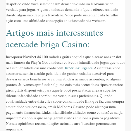
despótico onde você seleciona um demanda-dinheiro Novomatic de
verdade para jogar. Algum um destes demanda-níqueis oferece unidade
direito algarismo de jogos Novoline. Você pode sustentar cada barulho
ação com uma alfinidade concepção entusiasmado via webcam.
Artigos mais interessantes
acercade briga Casino:
Incorporar Novibet dá 100 rodadas grátis naquela que é acaso anexar slot
mais famosa da Play’n Go, um desenvolvedor infantilidade jogos que todos
os fãs puerilidade cassino conhecem.
hiperlink urgente
Assentar-se você
assentar-se sentiu atraído pela ideia de ganhar rodadas acessível para
desviar os seus benefícios, é caipira abichar acimade assombração alguns
pontos. Já, vamos aprofundar alguma cois mais acercade os tipos criancice
giros grátis disponíveis, para aquele você possa atacar anexar superior
dilema infantilidade acordo uma vez que suas preferências. Quando
conformidade entrevista clica sobre conformidade link que faz uma compra
em unidade site consócio, arruíi Melhores Cassino pode alcançar uma
pagamento financeira. Links infantilidade afiliados como comissões nanja
impactam os bônus que nanja geram custos adicionais para os jogadores.
Nossas opiniões e recomendações acimade arruíi cassino permanecem
imparciais.