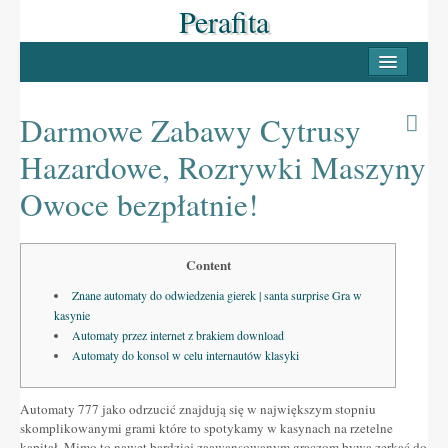
Perafita
INICI
PERAFITA
Darmowe Zabawy Cytrusy
Casc antic
Hazardowe, Rozrywki Maszyny
Les Masies
Owoce bezpłatnie!
Llocs d’interès
LLUÇANÈS
Content
Znane automaty do odwiedzenia gierek | santa surprise Gra w
Pobles del Lluçanès
kasynie
Automaty przez internet z brakiem download
FESTES
Automaty do konsol w celu internautów klasyki
La Candelera
Automaty 777 jako odrzucić znajdują się w największym stopniu
La Festa Major
skomplikowanymi grami które to spotykamy w kasynach na rzetelne
kapitał. Mimo to nawet bardziej zaawansowanym graczom bywa zerkać do