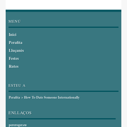
MENÚ
Inici
Perafita
Lluçanès
Festes
Rutes
ESTEU A
Perafita
>
How To Date Someone Internationally
ENLLAÇOS
pereroger.eu