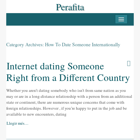
Perafita
INICI
PERAFITA
Category Archives:
How To Date Someone Internationally
Casc antic
Les Masies
Internet dating Someone
Llocs d’interès
Right from a Different Country
LLUÇANÈS
Whether you aren’t dating somebody who isn’t from same nation as you
Pobles del Lluçanès
may or are in a long-distance relationship with a person from an additional
state or continent, there are numerous unique concerns that come with
FESTES
foreign relationships. However , if you’re happy to put in the job and be
available to new encounters, dating
La Candelera
Llegir més…
La Festa Major