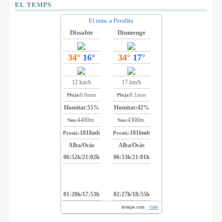
EL TEMPS
El tems a Perafita
Dissabte
Diumenge
34°
16°
34°
17°
12 km/h
17 km/h
0.6mm
0.1mm
Pluja:
Pluja:
Humitat:
55%
Humitat:
42%
4400m.
4300m.
Neu:
Neu:
1018mb
1016mb
Presió:
Presió:
Alba/Ocàs
Alba/Ocàs
06:52h/21:02h
06:53h/21:01h
01:28h/17:53h
02:27h/18:55h
tiempo.com
+info