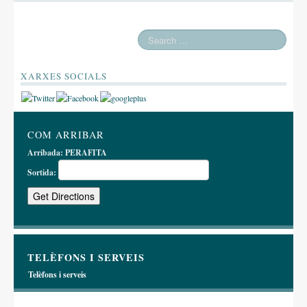
Altres festes
AGENDA
ON MENJAR I DORMIR
XARXES SOCIALS
Cases rurals, agroturisme
RUTES
COM ARRIBAR
Miradors de la Comarca
Arribada:
PERAFITA
Romànic del Lluçanès
Sortida:
CONTACTE
TELÈFONS I SERVEIS
Telèfons i serveis