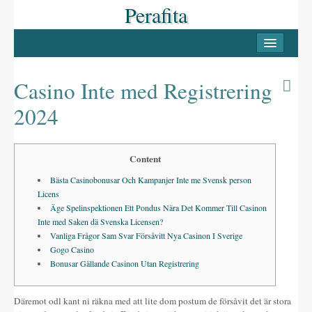
Perafita
INICI
PERAFITA
Casino Inte med Registrering
Casc antic
2024
Les Masies
Llocs d’interès
Content
Bästa Casinobonusar Och Kampanjer Inte me Svensk person
LLUÇANÈS
Licens
Äge Spelinspektionen Ett Pondus Nära Det Kommer Till Casinon
Pobles del Lluçanès
Inte med Saken dä Svenska Licensen?
Vanliga Frågor Sam Svar Försåvitt Nya Casinon I Sverige
FESTES
Gogo Casino
Bonusar Gällande Casinon Utan Registrering
La Candelera
La Festa Major
Däremot odl kant ni räkna med att lite dom postum de försåvit det är stora