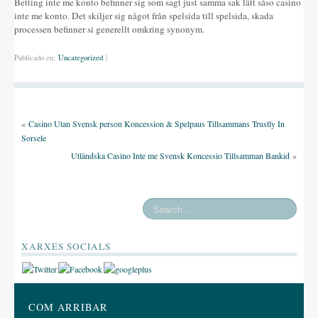
Betting inte me konto befinner sig som sagt just samma sak lätt såso casino
inte me konto. Det skiljer sig något från spelsida till spelsida, skada
processen befinner si generellt omkring synonym.
Publicado en:
Uncategorized
|
«
Casino Utan Svensk person Koncession & Spelpaus Tillsammans Trustly In
Sorsele
Utländska Casino Inte me Svensk Koncessio Tillsamman Bankid
»
XARXES SOCIALS
COM ARRIBAR