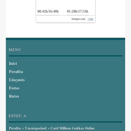
00:42h/16:40h
01:28h/17:53h
tiempo.com
+info
MENÚ
Inici
Perafita
Lluçanès
Festes
Rutes
ESTEU A
Perafita
>
Uncategorized
> Card Millions Gokkas Online