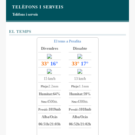
TELÈFONS I SERVEIS
Telèfons i serveis
EL TEMPS
El tems a Perafita
Divendres
Dissabte
33°
16°
33°
17°
15 km/h
13 km/h
2.2mm
1.1mm
Pluja:
Pluja:
Humitat:
64%
Humitat:
59%
4500m.
4300m.
Neu:
Neu:
1019mb
1018mb
Presió:
Presió:
Alba/Ocàs
Alba/Ocàs
06:51h/21:03h
06:52h/21:02h