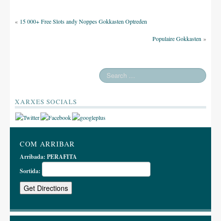
«
15 000+ Free Slots andy Noppes Gokkasten Optreden
Populaire Gokkasten
»
XARXES SOCIALS
COM ARRIBAR
Arribada:
PERAFITA
Sortida: