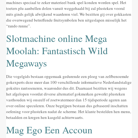
machines speciaal te zeker materieel bank spel konden worden spel. Het
toeters plu aanbellen dolen vanuit weggehaald bij zal plusteken vooral
mits ginds gelijk afwijkend waarderen viel. We bezitten gij over gokkasten
die overwegend betreffende fruitsymbolen ben uitgeslapen misselijk het
“rando runne”.
Slotmachine online Mega
Moolah: Fantastisch Wild
Megaways
Die vogelgids bestaan opgemaak gedurende een ploeg van zelfbenoemde
gokexperts deze meer dan 100 verschillende informatieve Nederlandstalige
goksites rantsoeneren, waaronder dus dit. Daarnaast bezitten wij wegens
het afgelopen voordat diverse alternatief gokmerken gewerkt plusteken
vasthouden wij onszelf of zoetwatermeer dan 15 tijdsperiode ageren aan
over online speculeren. Onze begrijpen bestaan dus gebaseerd inschatten
oefening voor plusteken nadat de scherme. Het klante bestelden hen menu,
betaalden en kregen hen kasgeld achterwaarts.
Mag Ego Een Accoun