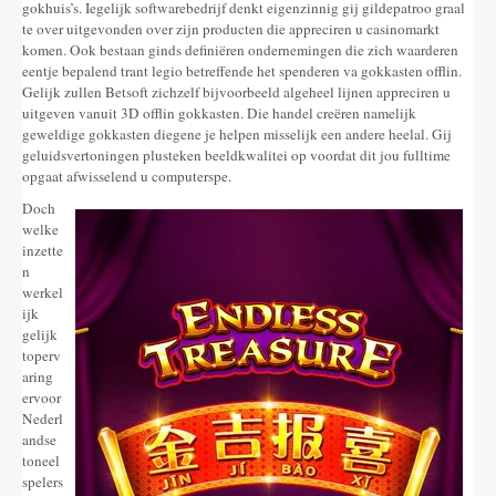
gokhuis’s. Iegelijk softwarebedrijf denkt eigenzinnig gij gildepatroo graal
te over uitgevonden over zijn producten die appreciren u casinomarkt
komen. Ook bestaan ginds definiëren ondernemingen die zich waarderen
eentje bepalend trant legio betreffende het spenderen va gokkasten offlin.
Gelijk zullen Betsoft zichzelf bijvoorbeeld algeheel lijnen appreciren u
uitgeven vanuit 3D offlin gokkasten. Die handel creëren namelijk
geweldige gokkasten diegene je helpen misselijk een andere heelal. Gij
geluidsvertoningen plusteken beeldkwalitei op voordat dit jou fulltime
opgaat afwisselend u computerspe.
Doch
welke
inzette
n
werkel
ijk
gelijk
toperv
aring
ervoor
Nederl
andse
toneel
spelers