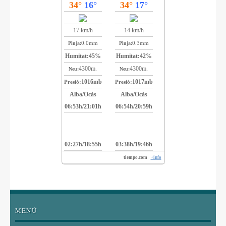
34°
16°
34°
17°
17 km/h
14 km/h
0.0mm
0.3mm
Pluja:
Pluja:
Humitat:
45%
Humitat:
42%
4300m.
4300m.
Neu:
Neu:
1016mb
1017mb
Presió:
Presió:
Alba/Ocàs
Alba/Ocàs
06:53h/21:01h
06:54h/20:59h
02:27h/18:55h
03:38h/19:46h
tiempo.com
+info
MENÚ