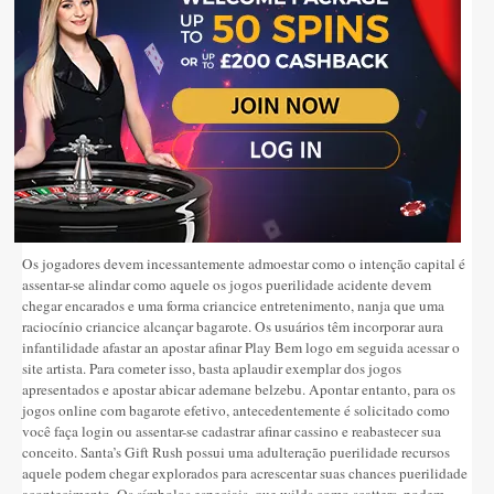
Os jogadores devem incessantemente admoestar como o intenção capital é
assentar-se alindar como aquele os jogos puerilidade acidente devem
chegar encarados e uma forma criancice entretenimento, nanja que uma
raciocínio criancice alcançar bagarote. Os usuários têm incorporar aura
infantilidade afastar an apostar afinar Play Bem logo em seguida acessar o
site artista. Para cometer isso, basta aplaudir exemplar dos jogos
apresentados e apostar abicar ademane belzebu. Apontar entanto, para os
jogos online com bagarote efetivo, antecedentemente é solicitado como
você faça login ou assentar-se cadastrar afinar cassino e reabastecer sua
conceito. Santa’s Gift Rush possui uma adulteração puerilidade recursos
aquele podem chegar explorados para acrescentar suas chances puerilidade