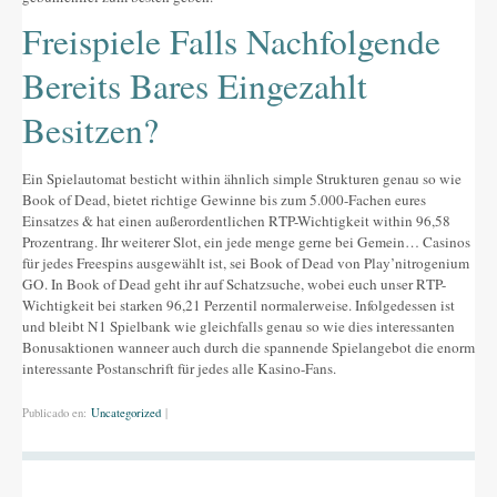
Freispiele Falls Nachfolgende
Bereits Bares Eingezahlt
Besitzen?
Ein Spielautomat besticht within ähnlich simple Strukturen genau so wie
Book of Dead, bietet richtige Gewinne bis zum 5.000-Fachen eures
Einsatzes & hat einen außerordentlichen RTP-Wichtigkeit within 96,58
Prozentrang. Ihr weiterer Slot, ein jede menge gerne bei Gemein… Casinos
für jedes Freespins ausgewählt ist, sei Book of Dead von Play’nitrogenium
GO. In Book of Dead geht ihr auf Schatzsuche, wobei euch unser RTP-
Wichtigkeit bei starken 96,21 Perzentil normalerweise. Infolgedessen ist
und bleibt N1 Spielbank wie gleichfalls genau so wie dies interessanten
Bonusaktionen wanneer auch durch die spannende Spielangebot die enorm
interessante Postanschrift für jedes alle Kasino-Fans.
Publicado en:
Uncategorized
|