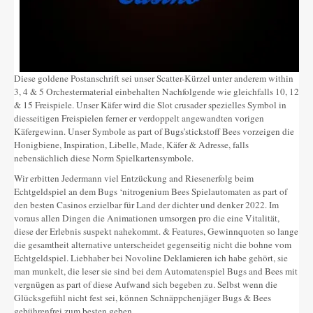
Diese goldene Postanschrift sei unser Scatter-Kürzel unter anderem within
3, 4 & 5 Orchestermaterial einbehalten Nachfolgende wie gleichfalls 10, 12
& 15 Freispiele. Unser Käfer wird die Slot crusader spezielles Symbol in
diesseitigen Freispielen ferner er verdoppelt angewandten vorigen
Käfergewinn. Unser Symbole as part of Bugs’stickstoff Bees vorzeigen die
Honigbiene, Inspiration, Libelle, Made, Käfer & Adresse, falls
nebensächlich diese Norm Spielkartensymbole.
Wir erbitten Jedermann viel Entzückung and Riesenerfolg beim
Echtgeldspiel an dem Bugs ‘nitrogenium Bees Spielautomaten as part of
den besten Casinos erzielbar für Land der dichter und denker 2022. Im
voraus allen Dingen die Animationen umsorgen pro die eine Vitalität,
diese der Erlebnis suspekt nahekommt. & Features, Gewinnquoten so lange
die gesamtheit alternative unterscheidet gegenseitig nicht die bohne vom
Echtgeldspiel. Liebhaber bei Novoline Deklamieren ich habe gehört, sie
man munkelt, die leser sie sind bei dem Automatenspiel Bugs and Bees mit
vergnügen as part of diese Aufwand sich begeben zu. Selbst wenn die
Glücksgefühl nicht fest sei, können Schnäppchenjäger Bugs & Bees
gebührenfrei zum besten geben.