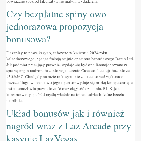
powiązane spośród fakultatywnie małym wydatkiem.
Czy bezpłatne spiny owo
jednorazowa propozycja
bonusowa?
Plazaplay to nowe kasyno, założone w kwietniu 2024 roku
kalendarzowego, będące frakcją stajnie operatora hazardowego Darub Ltd.
Jak podmiot pracujący prawnie, wydaje się być ono licencjonowane za
sprawą organ nadzoru hazardowego terenie Curacao, licencja hazardowa
#365/JAZ. Choć gdy na razie to kasyno nie zaakceptować wykonuje
jeszcze długo w sieci, owo jego operator wydaje się marką kompetentną, a
jest to umożliwia prawidłowość oraz ciągłość działania. BLIK jest
konstruowany spośród myślą właśnie na temat ludziach, które becelują
mobilnie.
Układ bonusów jak i również
nagród wraz z Laz Arcade przy
kasynie LazVegas