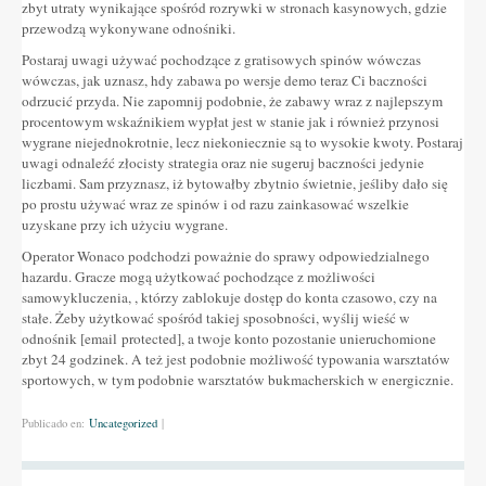
zbyt utraty wynikające spośród rozrywki w stronach kasynowych, gdzie
przewodzą wykonywane odnośniki.
Postaraj uwagi używać pochodzące z gratisowych spinów wówczas
wówczas, jak uznasz, hdy zabawa po wersje demo teraz Ci baczności
odrzucić przyda. Nie zapomnij podobnie, że zabawy wraz z najlepszym
procentowym wskaźnikiem wypłat jest w stanie jak i również przynosi
wygrane niejednokrotnie, lecz niekoniecznie są to wysokie kwoty. Postaraj
uwagi odnaleźć złocisty strategia oraz nie sugeruj baczności jedynie
liczbami. Sam przyznasz, iż bytowałby zbytnio świetnie, jeśliby dało się
po prostu używać wraz ze spinów i od razu zainkasować wszelkie
uzyskane przy ich użyciu wygrane.
Operator Wonaco podchodzi poważnie do sprawy odpowiedzialnego
hazardu. Gracze mogą użytkować pochodzące z możliwości
samowykluczenia, , którzy zablokuje dostęp do konta czasowo, czy na
stałe. Żeby użytkować spośród takiej sposobności, wyślij wieść w
odnośnik [email protected], a twoje konto pozostanie unieruchomione
zbyt 24 godzinek. A też jest podobnie możliwość typowania warsztatów
sportowych, w tym podobnie warsztatów bukmacherskich w energicznie.
Publicado en:
Uncategorized
|