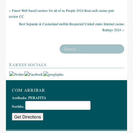
«
Finest Web based casinos for all of us People 2024 Real cash casino guts
review CC
Best Separate & Casinoland mobile Respected United states Internet casino
Ratings 2024
»
XARXES SOCIALS
COM ARRIBAR
Arribada:
PERAFITA
Sortida: