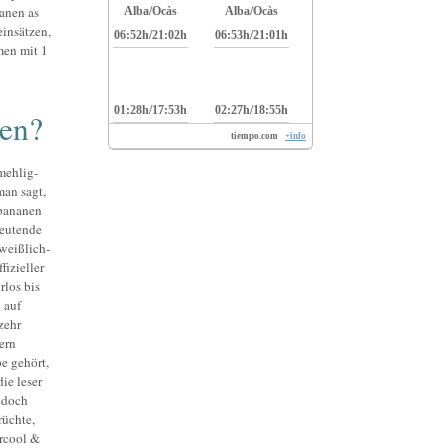
nanen as
Alba/Ocàs
Alba/Ocàs
einsätzen,
06:52h/21:02h
06:53h/21:01h
men mit 1
01:28h/17:53h
02:27h/18:55h
len?
tiempo.com
+info
mehlig-
an sagt,
bananen
deutende
weißlich-
fizieller
rlos bis
d auf
zehr
ern
e gehört,
die leser
edoch
rüchte,
ercool &