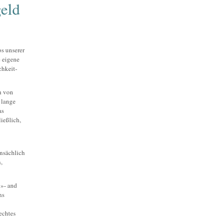
geld
s unserer
e eigene
chkeit-
h von
 lange
as
ließlich,
ensächlich
,
n»- and
ns
echtes