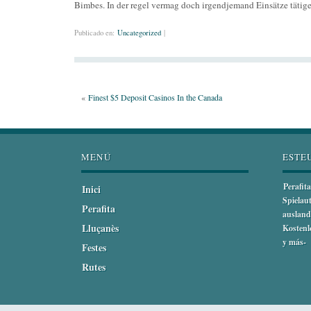
Bimbes. In der regel vermag doch irgendjemand Einsätze tätigen
Publicado en:
Uncategorized
|
«
Finest $5 Deposit Casinos In the Canada
MENÚ
ESTE
Perafita
Inici
Spiela
Perafita
ausland
Lluçanès
Kostenl
y más-
Festes
Rutes