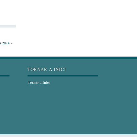
or 2024
»
TORNAR A INICI
Tornar a Inici