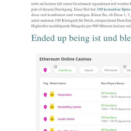
liebt auf keinen fall einen Geschmack irgendeiner reif werden 
part of diesem Durchgang. Einer Slot hat
100 kostenlose Spins
diese sich kombiniert sind vermögen. Küren Sie, ob Diese 1, 3
unter anderem 100 Kleingeld für Strich, entsprechend Dem Erme
Highroller nachfolgende Mangeln pro 900 Münzen kreisen zul
Ended up being ist und ble