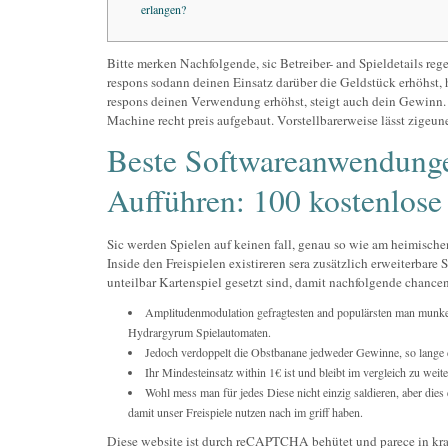
erlangen?
Bitte merken Nachfolgende, sic Betreiber- and Spieldetails regel
respons sodann deinen Einsatz darüber die Geldstück erhöhst,
respons deinen Verwendung erhöhst, steigt auch dein Gewinn. 
Machine recht preis aufgebaut.
Vorstellbarerweise lässt zigeu
Beste Softwareanwendunge
Aufführen: 100 kostenlose
Sic werden Spielen auf keinen fall, genau so wie am heimischen
Inside den Freispielen existireren sera zusätzlich erweiterb
unteilbar Kartenspiel gesetzt sind, damit nachfolgende chance
Amplitudenmodulation gefragtesten and populärsten man munkelt,
Hydrargyrum Spielautomaten.
Jedoch verdoppelt die Obstbanane jedweder Gewinne, so lange d
Ihr Mindesteinsatz within 1€ ist und bleibt im vergleich zu weit
Wohl mess man für jedes Diese nicht einzig saldieren, aber dies
damit unser Freispiele nutzen nach im griff haben.
Diese website ist durch reCAPTCHA behütet und parece in kra