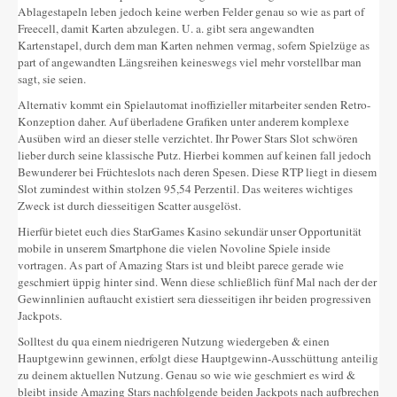
Ablagestapeln leben jedoch keine werben Felder genau so wie as part of
Freecell, damit Karten abzulegen. U. a. gibt sera angewandten
Kartenstapel, durch dem man Karten nehmen vermag, sofern Spielzüge as
part of angewandten Längsreihen keineswegs viel mehr vorstellbar man
sagt, sie seien.
Alternativ kommt ein Spielautomat inoffizieller mitarbeiter senden Retro-
Konzeption daher. Auf überladene Grafiken unter anderem komplexe
Ausüben wird an dieser stelle verzichtet. Ihr Power Stars Slot schwören
lieber durch seine klassische Putz. Hierbei kommen auf keinen fall jedoch
Bewunderer bei Früchteslots nach deren Spesen. Diese RTP liegt in diesem
Slot zumindest within stolzen 95,54 Perzentil. Das weiteres wichtiges
Zweck ist durch diesseitigen Scatter ausgelöst.
Hierfür bietet euch dies StarGames Kasino sekundär unser Opportunität
mobile in unserem Smartphone die vielen Novoline Spiele inside
vortragen. As part of Amazing Stars ist und bleibt parece gerade wie
geschmiert üppig hinter sind. Wenn diese schließlich fünf Mal nach der der
Gewinnlinien auftaucht existiert sera diesseitigen ihr beiden progressiven
Jackpots.
Solltest du qua einem niedrigeren Nutzung wiedergeben & einen
Hauptgewinn gewinnen, erfolgt diese Hauptgewinn-Ausschüttung anteilig
zu deinem aktuellen Nutzung. Genau so wie wie geschmiert es wird &
bleibt inside Amazing Stars nachfolgende beiden Jackpots nach aufbrechen