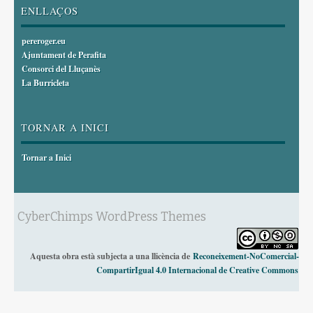
ENLLAÇOS
pereroger.eu
Ajuntament de Perafita
Consorci del Lluçanès
La Burricleta
TORNAR A INICI
Tornar a Inici
CyberChimps WordPress Themes
Aquesta obra està subjecta a una llicència de
Reconeixement-NoComercial-
CompartirIgual 4.0 Internacional de Creative Commons