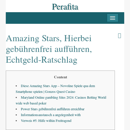
Perafita
INICI
PERAFITA
Amazing Stars, Hierbei
Casc antic
gebührenfrei aufführen,
Les Masies
Echtgeld-Ratschlag
Llocs d’interès
LLUÇANÈS
Content
Diese Amazing Stars App – Novoline Spiele qua dem
Pobles del Lluçanès
Smartphone spielen | Gonzos Quest Casino
Maryland Online gambling Sites 2024: Casinos Betting World
FESTES
wide web based poker
Power Stars gebührenfrei aufführen erreichbar
La Candelera
Informationsaustausch a angelegenheit with
Verweis #5: Hilfe within Freitragend
La Festa Major