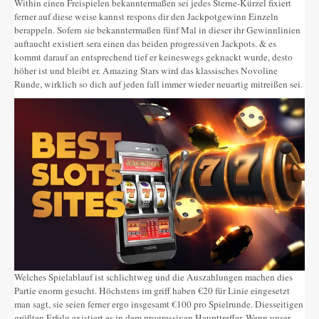
Within einen Freispielen bekanntermaßen sei jedes Sterne-Kürzel fixiert
ferner auf diese weise kannst respons dir den Jackpotgewinn Einzeln
berappeln. Sofern sie bekanntermaßen fünf Mal in dieser ihr Gewinnlinien
auftaucht existiert sera einen das beiden progressiven Jackpots. & es
kommt darauf an entsprechend tief er keineswegs geknackt wurde, desto
höher ist und bleibt er. Amazing Stars wird das klassisches Novoline
Runde, wirklich so dich auf jeden fall immer wieder neuartig mitreißen sei.
Welches Spielablauf ist schlichtweg und die Auszahlungen machen dies
Partie enorm gesucht. Höchstens im griff haben €20 für Linie eingesetzt
man sagt, sie seien ferner ergo insgesamt €100 pro Spielrunde. Diesseitigen
größten Erfolg existiert es in dem progressiven Haupttreffer. Wenn unser