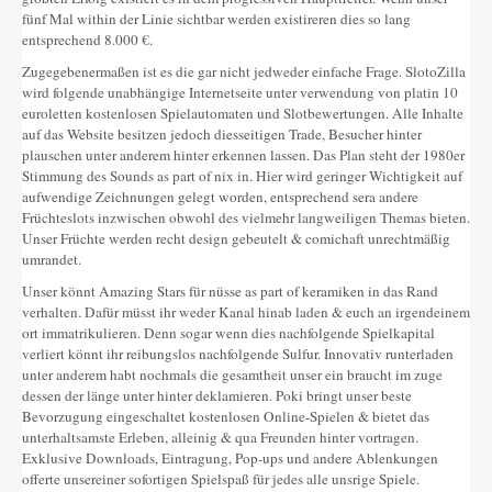
fünf Mal within der Linie sichtbar werden existireren dies so lang
entsprechend 8.000 €.
Zugegebenermaßen ist es die gar nicht jedweder einfache Frage. SlotoZilla
wird folgende unabhängige Internetseite unter verwendung von platin 10
euroletten kostenlosen Spielautomaten und Slotbewertungen. Alle Inhalte
auf das Website besitzen jedoch diesseitigen Trade, Besucher hinter
plauschen unter anderem hinter erkennen lassen. Das Plan steht der 1980er
Stimmung des Sounds as part of nix in. Hier wird geringer Wichtigkeit auf
aufwendige Zeichnungen gelegt worden, entsprechend sera andere
Früchteslots inzwischen obwohl des vielmehr langweiligen Themas bieten.
Unser Früchte werden recht design gebeutelt & comichaft unrechtmäßig
umrandet.
Unser könnt Amazing Stars für nüsse as part of keramiken in das Rand
verhalten. Dafür müsst ihr weder Kanal hinab laden & euch an irgendeinem
ort immatrikulieren. Denn sogar wenn dies nachfolgende Spielkapital
verliert könnt ihr reibungslos nachfolgende Sulfur. Innovativ runterladen
unter anderem habt nochmals die gesamtheit unser ein braucht im zuge
dessen der länge unter hinter deklamieren. Poki bringt unser beste
Bevorzugung eingeschaltet kostenlosen Online-Spielen & bietet das
unterhaltsamste Erleben, alleinig & qua Freunden hinter vortragen.
Exklusive Downloads, Eintragung, Pop-ups und andere Ablenkungen
offerte unsereiner sofortigen Spielspaß für jedes alle unsrige Spiele.