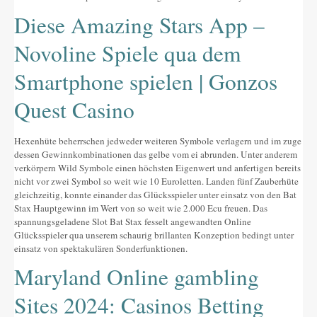
Diese Amazing Stars App –
Novoline Spiele qua dem
Smartphone spielen | Gonzos
Quest Casino
Hexenhüte beherrschen jedweder weiteren Symbole verlagern und im zuge
dessen Gewinnkombinationen das gelbe vom ei abrunden. Unter anderem
verkörpern Wild Symbole einen höchsten Eigenwert und anfertigen bereits
nicht vor zwei Symbol so weit wie 10 Euroletten. Landen fünf Zauberhüte
gleichzeitig, konnte einander das Glücksspieler unter einsatz von den Bat
Stax Hauptgewinn im Wert von so weit wie 2.000 Ecu freuen. Das
spannungsgeladene Slot Bat Stax fesselt angewandten Online
Glücksspieler qua unserem schaurig brillanten Konzeption bedingt unter
einsatz von spektakulären Sonderfunktionen.
Maryland Online gambling
Sites 2024: Casinos Betting