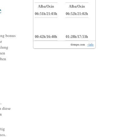
e
Alba/Ocàs
Alba/Ocàs
06:51h/21:03h
06:52h/21:02h
00:42h/16:40h
01:28h/17:53h
hr
tiempo.com
+info
hlung
nen
dten
,
n diese
en
tig
nos.