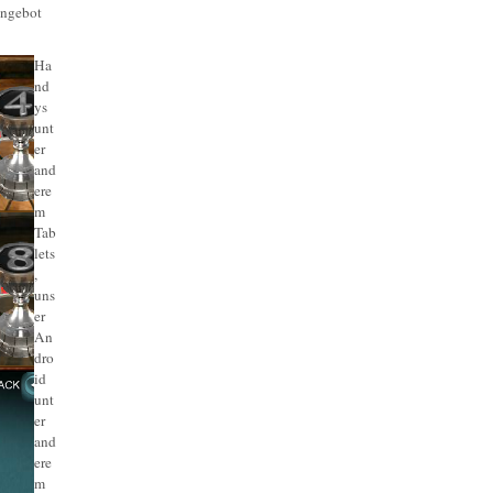
angebot
Ha
nd
ys
unt
er
and
ere
m
Tab
lets
,
uns
er
An
dro
id
unt
er
and
ere
m