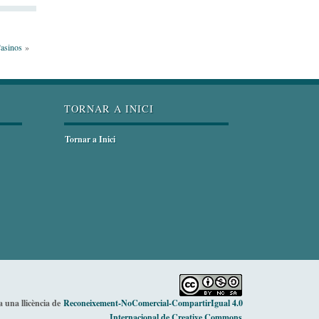
Casinos
»
TORNAR A INICI
Tornar a Inici
a una llicència de
Reconeixement-NoComercial-CompartirIgual 4.0
Internacional de Creative Commons