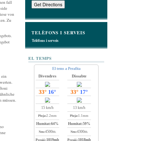
en fall
nside
diese von
ten. Zu
TELÈFONS I SERVEIS
ngebots.
Telèfons i serveis
Angebot
EL TEMPS
El tems a Perafita
 ein
Divendres
Dissabte
werten.
 Boni
33°
16°
33°
17°
 ähnliche
en müssen.
15 km/h
13 km/h
2.2mm
1.1mm
Pluja:
Pluja:
Humitat:
64%
Humitat:
59%
ino
4500m.
4300m.
ohne
Neu:
Neu:
1019mb
1018mb
Presió:
Presió: