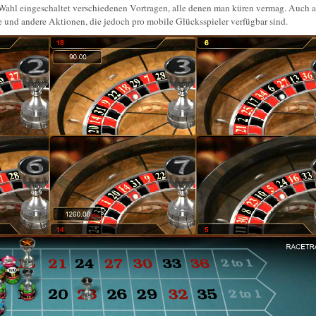
e Wahl eingeschaltet verschiedenen Vortragen, alle denen man küren vermag. Auch 
 und andere Aktionen, die jedoch pro mobile Glücksspieler verfügbar sind.