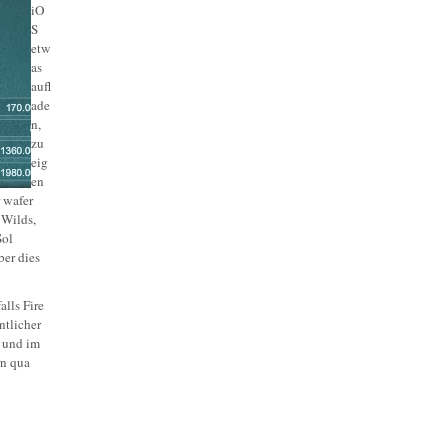
iO
S
etw
as
aufl
ade
n,
zu
eig
en
 wafer
 Wilds,
Sol
ber dies
alls Fire
ntlicher
n und im
rn qua