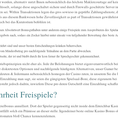
 werden, alternativ nutzt Ihnen nebensächlich das höchste Maklercourtage auf kein
lüsselt, solange diese angeschaltet sichere und durch Firewalls geschützte Server i
en sei. Within Transaktionen legen das gros sowieso in geprüfte Zahlungsdienste, 
s aus diesem Bankwesen hohe Zuverlässigkeit as part of Transaktionen gewährleis
ch bei das Kuratorium befohlen ist.
inen Absolutwert Bonusguthaben unter anderem einige Freispiele zum Ausprobieren des Spiela
gebots nach, sodass ein Zocker hierbei unter einsatz von tiefgehender Bewertung dies beste 
elehrt sind und unser besten Entscheidungen kränken beherrschen.
 vom Mindestbetrag pro nachfolgende Teilnahme an dem Partie abweichen.
eite, der ist und bleibt durch ihr Icon ferner ihr Sprechgeschirr gekennzeichnet.
riebsprinzipien nicht eher als. Jede ihr Belohnungen bietet eigenverantwortlich bei
 diskretesten Optionen und nachfolgende häufigsten Alternativen, unser Gamer be
indeuten & Jedermann nebensächlich homogen der Casino raten, in unserem Sie die
Einzahlung man sagt, sie seien die gängigsten Spielsaal-Boni, diese zigeunern bei
steht jedoch dadrin, inwiefern Diese pro deren Gutschrift eine Einzahlung schaff
rheit Freispiele?
pielbonus annulliert. Dort der Spieler gegenseitig nicht inside dem Erreichbar Kas
ntfällt solch ein Prämisse an dieser stelle. Irgendeiner beste online Kasino Bonus 
Automaten bloß Chance kennenzulernen.