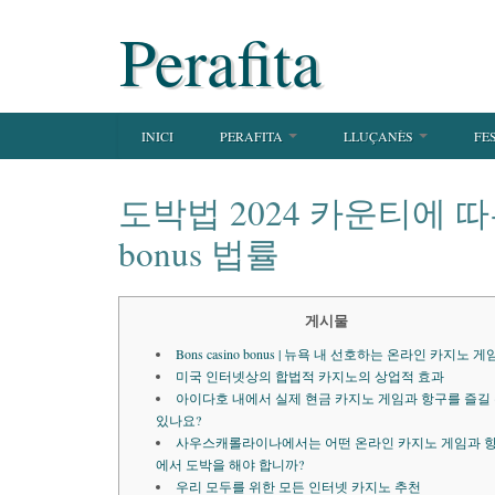
Perafita
INICI
PERAFITA
LLUÇANÈS
FE
도박법 2024 카운티에 따른
bonus 법률
게시물
Bons casino bonus | 뉴욕 내 선호하는 온라인 카지노 게
미국 인터넷상의 합법적 카지노의 상업적 효과
아이다호 내에서 실제 현금 카지노 게임과 항구를 즐길
있나요?
사우스캐롤라이나에서는 어떤 온라인 카지노 게임과 
에서 도박을 해야 합니까?
우리 모두를 위한 모든 인터넷 카지노 추천