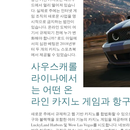
드에서 멀리 떨어져 있습니
다. 실제로 주에는 인터넷 게
임 조직의 새로운 사업을 명
시적으로 금지하는 법안이
있습니다. 온라인 도박이 여
기서 규제되기 전에 누가 변
화해야 합니까? 로드 아일에
서의 심판 베팅은 2018년부
터 두 개의 카지노 스포츠북
에서 제공될 수 있었습니다.
사우스캐롤
라이나에서
는 어떤 온
라인 카지노 게임과 항구
새로운 주에서 규제하고 웹 기반 카지노를 합법화할 수 있으
구와 블랙잭을 포함한 여러 기능의 카지노 게임을 제공하며 룰렛도 가능
LuckyLand Harbors 및 Wow Las Vegas를 시도