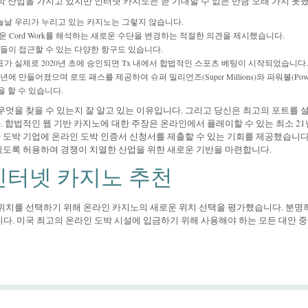
 산업을 가지고 있지만 인터넷 카지노는 곧 기대할 수 없는 만큼 오래 가지 못
늘날 우리가 누리고 있는 카지노는 그렇지 않습니다.
새로운 Cord Work를 해석하는 새로운 수단을 변경하는 적절한 의견을 제시했습니다.
람들이 접근할 수 있는 다양한 항구도 있습니다.
가 실제로 2020년 초에 승인되면 Tx 내에서 합법적인 스포츠 베팅이 시작되었습니다.
74년에 만들어졌으며 로또 패스를 제공하여 슈퍼 밀리언즈(Super Millions)와 파워볼(Power
을 할 수 있습니다.
무엇을 찾을 수 있는지 잘 알고 있는 이유입니다. 그리고 당신은 최고의 포트를 
. 합법적인 웹 기반 카지노에 대한 주장은 온라인에서 플레이할 수 있는 최소 2
반 도박 기업에 온라인 도박 인증서 신청서를 제출할 수 있는 기회를 제공했습니다
 있도록 허용하여 경쟁이 치열한 산업을 위한 새로운 기반을 마련합니다.
인터넷 카지노 추천
위치를 선택하기 위해 온라인 카지노의 새로운 위치 선택을 평가했습니다. 분명히
다. 미국 최고의 온라인 도박 시설에 입금하기 위해 사용해야 하는 모든 대안 중