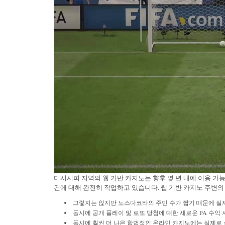
미시시피 지역의 웹 기반 카지노는 향후 몇 년 내에 이용 가능
건에 대해 완전히 작업하고 있습니다. 웹 기반 카지노 주변의
그렇지는 않지만 노스다코타의 주민 수가 짧기 때문에 실제로 
동시에 공개 플레이 및 로또 당첨에 대한 새로운 PA 수익
동시에 훨씬 더 나은 합법적인 온라인 카지노에는 실제로 