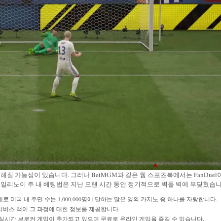
해질 가능성이 있습니다. 그러나 BetMGM과 같은 웹 스포츠북에서는 FanDuel
 일리노이 주 내 베팅법은 지난 오랜 시간 동안 정기적으로 벽돌 벽에 부딪혔습니
미국 내 주민 수는 1,000,000명에 달하는 많은 양의 카지노 중 하나를 자랑합니다.
 서비스 책이 그 과정에 대한 정보를 제공합니다.
실시간 브로커 게임이 추가되고 있으며 무료로 온라인 게임을 즐길 수 있습니다.