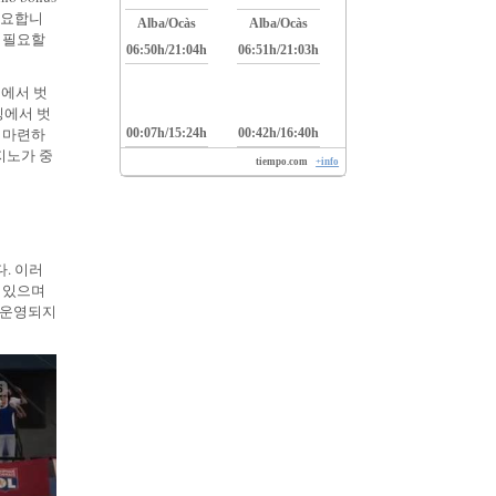
필요합니
Alba/Ocàs
Alba/Ocàs
 필요할
06:50h/21:04h
06:51h/21:03h
팅에서 벗
팅에서 벗
 마련하
00:07h/15:24h
00:42h/16:40h
지노가 중
tiempo.com
+info
. 이러
 있으며
 운영되지