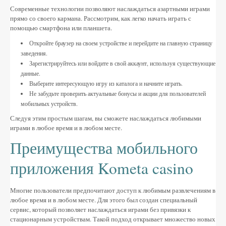
Современные технологии позволяют наслаждаться азартными играми
прямо со своего кармана. Рассмотрим, как легко начать играть с
помощью смартфона или планшета.
Откройте браузер на своем устройстве и перейдите на главную страницу
заведения.
Зарегистрируйтесь или войдите в свой аккаунт, используя существующие
данные.
Выберите интересующую игру из каталога и начните играть.
Не забудьте проверить актуальные бонусы и акции для пользователей
мобильных устройств.
Следуя этим простым шагам, вы сможете наслаждаться любимыми
играми в любое время и в любом месте.
Преимущества мобильного
приложения Kometa casino
Многие пользователи предпочитают доступ к любимым развлечениям в
любое время и в любом месте. Для этого был создан специальный
сервис, который позволяет наслаждаться играми без привязки к
стационарным устройствам. Такой подход открывает множество новых