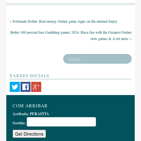
«
Fortunate Dollar: Real money Online game Apps on the internet Enjoy
Better 100 percent free Gambling games 2024: Have fun with the Greatest Online
slots games & A lot more
»
XARXES SOCIALS
COM ARRIBAR
Arribada:
PERAFITA
Sortida: