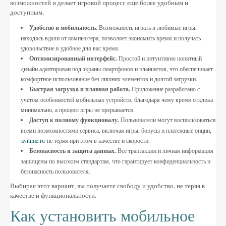
возможностей и делает игровой процесс еще более удобным и
доступным.
Удобство и мобильность.
Возможность играть в любимые игры,
находясь вдали от компьютера, позволяет экономить время и получать
удовольствие в удобное для вас время.
Оптимизированный интерфейс.
Простой и интуитивно понятный
дизайн адаптирован под экраны смартфонов и планшетов, что обеспечивает
комфортное использование без лишних элементов и долгой загрузки.
Быстрая загрузка и плавная работа.
Приложение разработано с
учетом особенностей мобильных устройств, благодаря чему время отклика
минимально, а процесс игры не прерывается.
Доступ к полному функционалу.
Пользователи могут воспользоваться
всеми возможностями сервиса, включая игры, бонусы и платежные опции,
avitime.ru
не теряя при этом в качестве и скорости.
Безопасность и защита данных.
Все транзакции и личная информация
защищены по высоким стандартам, что гарантирует конфиденциальность и
безопасность пользователя.
Выбирая этот вариант, вы получаете свободу и удобство, не теряя в
качестве и функциональности.
Как установить мобильное