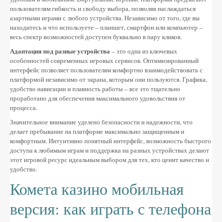
Altres festes
пользователям гибкость и свободу выбора, позволяя наслаждаться
азартными играми с любого устройства. Независимо от того, где вы
AGENDA
находитесь и что используете – планшет, смартфон или компьютер –
весь спектр возможностей доступен буквально в пару кликов.
ON MENJAR I DORMIR
Адаптация под разные устройства
– это одна из ключевых
особенностей современных игровых сервисов. Оптимизированный
Cases rurals, agroturisme
интерфейс позволяет пользователям комфортно взаимодействовать с
платформой независимо от экрана, которым они пользуются. Графика,
RUTES
удобство навигации и плавность работы – все это тщательно
проработано для обеспечения максимального удовольствия от
Miradors de la Comarca
процесса.
Значительное внимание уделено безопасности и надежности, что
Romànic del Lluçanès
делает пребывание на платформе максимально защищенным и
комфортным. Интуитивно понятный интерфейс, возможность быстрого
CONTACTE
доступа к любимым играм и поддержка на разных устройствах делают
этот игровой ресурс идеальным выбором для тех, кто ценит качество и
удобство.
Комета казино мобильная
версия: как играть с телефона