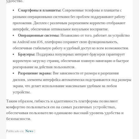
удобство.
Смартфоны и планшеты:
Современные телефоны и планшеты с
разными операционными системами без проблем поддерживают работу
приложения. Дисплеи с различным разрешением корректно отображают
интерфейс, обеспечивая оптимальное визуальное восприятие.
Операционные системы:
Независимо от того, работает ли устройство
на Android или iOS, платформа сохраняет свою функциональность,
обеспечивая стабильную работу и удобный доступ ко всем возможностям.
Браузеры:
Поддержка популярных интернет-браузеров гарантирует
корректную загрузку страниц, обеспечивая плавную навигацию и быстрое
реагирование на действия пользователя.
Разрешение экрана:
Вне зависимости от размера и разрешения
дисплея, элементы интерфейса автоматически подстраиваются под размеры
экрана, что делает использование максимально удобным на любом
устройстве.
Таким образом, гибкость и адаптивность платформы позволяют
комфортно пользоваться ею на самых различных устройствах,
обеспечивая пользователю одинаково высокий уровень удобства и
безопасности.
Publicado en:
News
|